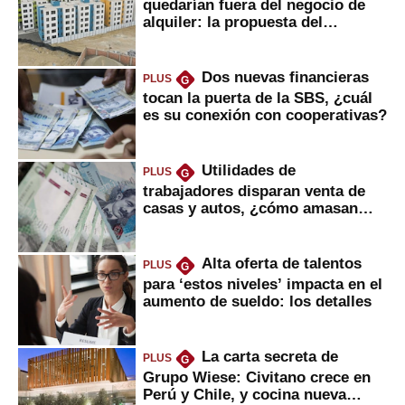
quedarían fuera del negocio de
alquiler: la propuesta del
gobierno
Dos nuevas financieras
PLUS
G
tocan la puerta de la SBS, ¿cuál
es su conexión con cooperativas?
Utilidades de
PLUS
G
trabajadores disparan venta de
casas y autos, ¿cómo amasan
tanta liquidez?
Alta oferta de talentos
PLUS
G
para ‘estos niveles’ impacta en el
aumento de sueldo: los detalles
La carta secreta de
PLUS
G
Grupo Wiese: Civitano crece en
Perú y Chile, y cocina nueva