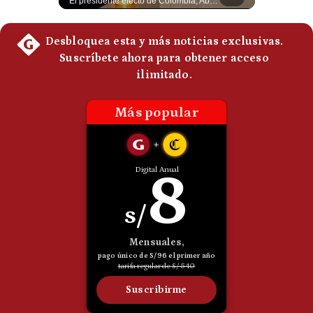
Guido Larson, analista internacional explica que la guerra no puede entenderse únicamente como un enfrentamiento entre Estados Unidos e Irán, sino también dentro de la competencia global entre Washington y Pekín. El analista sostiene que China mantiene su relación petrolera con Irán y que le interesa que Estados Unidos consuma recursos y pierda influencia. 🚀 ¿Quieres entender el mundo sin ruido? Únete a nuestra comunidad y forma parte del cambio. #GestiónNewsroomLive #NoticiasGlobales #AnálisisGeopolítico #EconomíaMundial #IA #Geopolítica #LatinosEnUSA #NoticiasEnEspañol 👉 Suscríbete y activa la campana para no perderte nuestro análisis diario. 🌎 Síguenos en nuestras redes sociales: 📌 Web oficial: https://gestion.pe/mundo/ 📌 LinkedIn: http://bit.ly/3HYIET0 📌 X (Twitter): http://bit.ly/4noZtX9 📌 TikTok: http://bit.ly/4evB6TO
El presidente electo de Colombia, Abelardo de la Espriella, sostuvo una reunión bilateral en Cali con el mandatario argentino Javier Milei. El encuentro se dio pocas horas antes de la ceremonia de investidura presidencial para el periodo 2026-2030, marcando el inicio de una nueva alianza estratégica regional. #DeLaEspriella #JavierMilei #Colombia #Argentina #PoliticaLatina #Shorts 👉 Suscríbete y activa la campana para no perderte nuestro análisis diario. 🌎 Síguenos en nuestras redes sociales: 📌 Web oficial: https://gestion.pe/mundo/ 📌 LinkedIn: http://bit.ly/3HYIET0 📌 X (Twitter): http://bit.ly/4noZtX9 📌 TikTok: http://bit.ly/4evB6TO
Politica
De
Cookies
Preguntas
Frecuentes