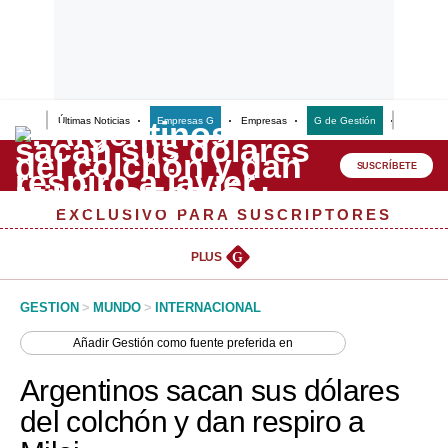
Últimas Noticias
Empresas G
Empresas
G de Gestión
Finanzas
Lo último
Peru Quiosco
SUSCRÍBETE
Portada
EXCLUSIVO PARA SUSCRIPTORES
Empresas
PLUS
G
Management & Empleo
GESTION
>
MUNDO
>
INTERNACIONAL
Economía
Añadir
Gestión
como fuente preferida en
Mercados
Argentinos sacan sus dólares
Perú
del colchón y dan respiro a
Política