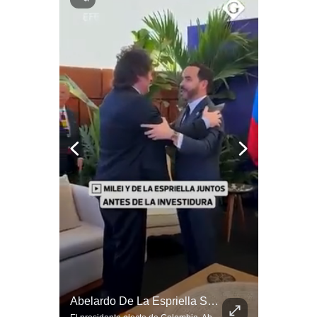
Notas Contratadas
Podcast
Gestión TV
Videos
Fotogalerías
gestion.pe
¿quiénes
Somos?
Términos
Y
Condiciones
Política
La Verdadera Razón Por La Que China Apoya A Irán | Gestión Mundo
Abelardo De La Espriella Se Reúne Con Javier Milei En Cali | Gestión Mundo
De
Privacidad