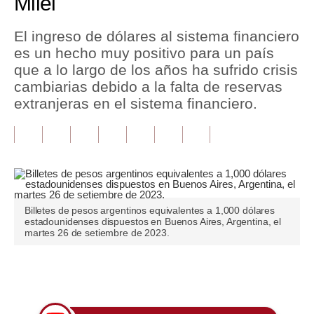
Milei
Tu Dinero
El ingreso de dólares al sistema financiero
es un hecho muy positivo para un país
Finanzas Personales
que a lo largo de los años ha sufrido crisis
Inmobiliarias
cambiarias debido a la falta de reservas
extranjeras en el sistema financiero.
Plus G
Opinión
Editorial
Pregunta de hoy
Billetes de pesos argentinos equivalentes a 1,000 dólares
estadounidenses dispuestos en Buenos Aires, Argentina, el
Blogs
martes 26 de setiembre de 2023.
Tendencias
Únete a nuestro canal
Lujo
Viajes