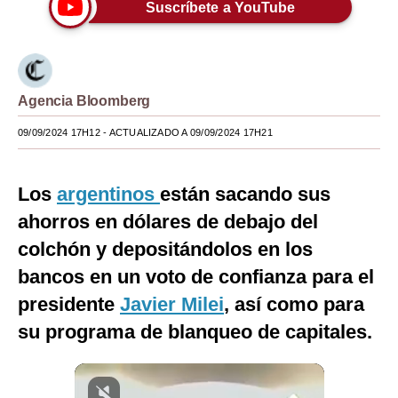
Suscríbete a YouTube
Moda
Estilos
Mundo
Agencia Bloomberg
EEUU
09/09/2024 17H12
- ACTUALIZADO A 09/09/2024 17H21
México
Los
argentinos
están sacando sus
España
ahorros en dólares de debajo del
Internacional
colchón y depositándolos en los
bancos en un voto de confianza para el
Tecnología
presidente
Javier Milei
, así como para
Club del Suscriptor
su programa de blanqueo de capitales.
Mix
G de Gestión