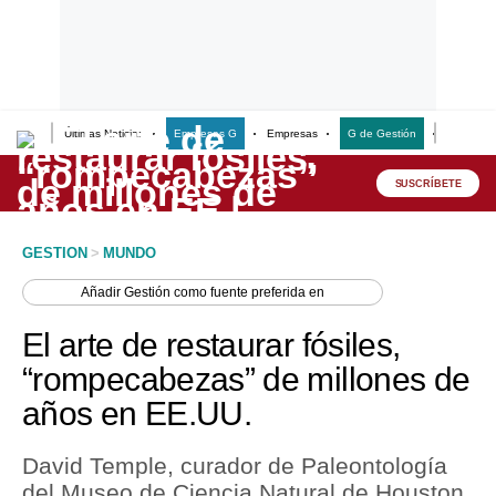
Últimas Noticias
Empresas G
Empresas
G de Gestión
Finanzas
Lo último
Peru Quiosco
SUSCRÍBETE
Portada
GESTION
>
MUNDO
Empresas
Añadir
Gestión
como fuente preferida en
Management & Empleo
El arte de restaurar fósiles,
Economía
“rompecabezas” de millones de
años en EE.UU.
Mercados
Perú
David Temple, curador de Paleontología
del Museo de Ciencia Natural de Houston,
Política