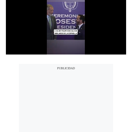
Notas Contratadas
Podcast
Gestión TV
Videos
Fotogalerías
gestion.pe
¿quiénes
Somos?
Términos
Y
Condiciones
Política
De
Privacidad