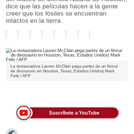
dice que las películas hacen a la gente
Tu Dinero
creer que los fósiles se encuentran
intactos en la tierra.
Finanzas Personales
Inmobiliarias
Plus G
Opinión
La restauradora Lauren McClain pega partes de un fémur
de dinosaurio en Houston, Texas, Estados Unidos| Mark
Editorial
Felix / AFP
Pregunta de hoy
Únete a nuestro canal
Blogs
Tendencias
Suscríbete a YouTube
Lujo
Viajes