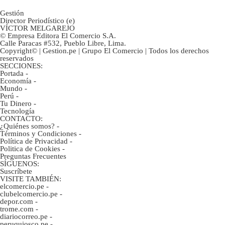
Gestión
Director Periodístico (e)
VÍCTOR MELGAREJO
© Empresa Editora El Comercio S.A.
Calle Paracas #532, Pueblo Libre, Lima.
Copyright© | Gestion.pe | Grupo El Comercio | Todos los derechos
reservados
SECCIONES:
Portada
-
Economía
-
Mundo
-
Perú
-
Tu Dinero
-
Tecnología
CONTACTO:
¿Quiénes somos?
-
Términos y Condiciones
-
Política de Privacidad
-
Politica de Cookies
-
Preguntas Frecuentes
SÍGUENOS:
Suscríbete
VISITE TAMBIÉN:
elcomercio.pe
-
clubelcomercio.pe
-
depor.com
-
trome.com
-
diariocorreo.pe
-
peruquiosco.pe
-