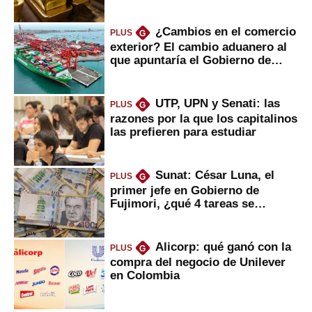
¿Cambios en el comercio
PLUS
G
exterior? El cambio aduanero al
que apuntaría el Gobierno de
Fujimori
UTP, UPN y Senati: las
PLUS
G
razones por la que los capitalinos
las prefieren para estudiar
Sunat: César Luna, el
PLUS
G
primer jefe en Gobierno de
Fujimori, ¿qué 4 tareas se
marcan urgentes?
Alicorp: qué ganó con la
PLUS
G
compra del negocio de Unilever
en Colombia