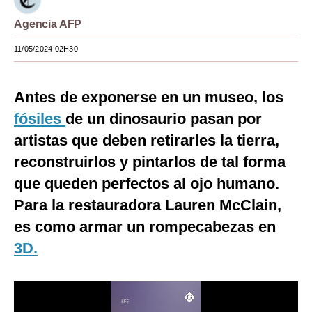
Moda
Agencia AFP
Estilos
11/05/2024 02H30
Mundo
Antes de exponerse en un museo, los
EEUU
fósiles
de un dinosaurio pasan por
México
artistas que deben retirarles la tierra,
reconstruirlos y pintarlos de tal forma
España
que queden perfectos al ojo humano.
Internacional
Para la restauradora Lauren McClain,
Tecnología
es como armar un rompecabezas en
Club del Suscriptor
3D.
Mix
G de Gestión