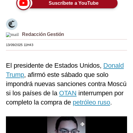
Suscríbete a YouTube
Moda
Estilos
Mundo
Redacción Gestión
EEUU
13/09/2025 11H43
México
El presidente de Estados Unidos,
Donald
España
Trump
, afirmó este sábado que solo
Internacional
impondrá nuevas sanciones contra Moscú
si los países de la
Tecnología
OTAN
interrumpen por
completo la compra de
petróleo ruso
.
Club del Suscriptor
Mix
G de Gestión