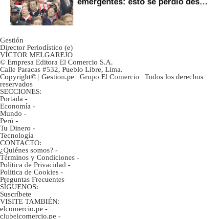
emergentes: esto se perdió desde
2022
Gestión
Director Periodístico (e)
VÍCTOR MELGAREJO
© Empresa Editora El Comercio S.A.
Calle Paracas #532, Pueblo Libre, Lima.
Copyright© | Gestion.pe | Grupo El Comercio | Todos los derechos
reservados
SECCIONES:
Portada
-
Economía
-
Mundo
-
Perú
-
Tu Dinero
-
Tecnología
CONTACTO:
¿Quiénes somos?
-
Términos y Condiciones
-
Política de Privacidad
-
Politica de Cookies
-
Preguntas Frecuentes
SÍGUENOS:
Suscríbete
VISITE TAMBIÉN:
elcomercio.pe
-
clubelcomercio.pe
-