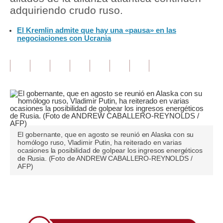
adquiriendo crudo ruso.
Tu Dinero
El Kremlin admite que hay una «pausa» en las
negociaciones con Ucrania
Finanzas Personales
Inmobiliarias
Plus G
Opinión
Editorial
El gobernante, que en agosto se reunió en Alaska con su
Pregunta de hoy
homólogo ruso, Vladimir Putin, ha reiterado en varias
ocasiones la posibilidad de golpear los ingresos energéticos
Blogs
de Rusia. (Foto de ANDREW CABALLERO-REYNOLDS /
AFP)
Tendencias
Lujo
Únete a nuestro canal
Viajes