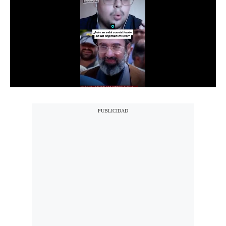
Notas Contratadas
Podcast
Gestión TV
Videos
Fotogalerías
gestion.pe
¿quiénes
Somos?
Términos
Y
Condiciones
Política
De
Privacidad