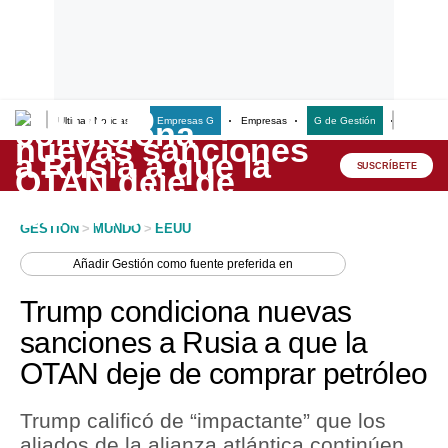
Últimas Noticias
Empresas G
Empresas
G de Gestión
Finanzas
Lo último
Peru Quiosco
SUSCRÍBETE
Portada
GESTION
>
MUNDO
>
EEUU
Empresas
Añadir
Gestión
como fuente preferida en
Management & Empleo
Trump condiciona nuevas
Economía
sanciones a Rusia a que la
OTAN deje de comprar petróleo
Mercados
Perú
Trump calificó de “impactante” que los
aliados de la alianza atlántica continúen
Política