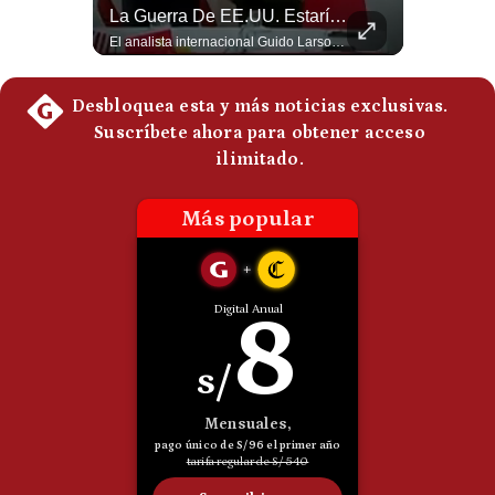
La Verdadera Razón Por La Que China Apoya A Irán | Gestión Mundo
La Guerra De EE.UU. Estaría Beneficiando A China | Gestión Mundo
Politica
Guido Larson, analista internacional explica que la guerra no puede entenderse únicamente como un enfrentamiento entre Estados Unidos e Irán, sino también dentro de la competencia global entre Washington y Pekín. El analista sostiene que China mantiene su relación petrolera con Irán y que le interesa que Estados Unidos consuma recursos y pierda influencia. 🚀 ¿Quieres entender el mundo sin ruido? Únete a nuestra comunidad y forma parte del cambio. #GestiónNewsroomLive #NoticiasGlobales #AnálisisGeopolítico #EconomíaMundial #IA #Geopolítica #LatinosEnUSA #NoticiasEnEspañol 👉 Suscríbete y activa la campana para no perderte nuestro análisis diario. 🌎 Síguenos en nuestras redes sociales: 📌 Web oficial: https://gestion.pe/mundo/ 📌 LinkedIn: http://bit.ly/3HYIET0 📌 X (Twitter): http://bit.ly/4noZtX9 📌 TikTok: http://bit.ly/4evB6TO
El analista internacional Guido Larson cuestiona la estrategia comercial estadounidense. Menciona los aranceles impuestos incluso a países latinoamericanos y contrasta esa política con el avance de China. Además, señala que Pekín controla aproximadamente el 90% del mercado de tierras raras y concluye con una paradoja: el conflicto iniciado por Washington estaría beneficiando indirectamente a uno de sus principales competidores. 🚀 ¿Quieres entender el mundo sin ruido? Únete a nuestra comunidad y forma parte del cambio. #GestiónNewsroomLive #NoticiasGlobales #AnálisisGeopolítico #EconomíaMundial #IA #Geopolítica #LatinosEnUSA #NoticiasEnEspañol 👉 Suscríbete y activa la campana para no perderte nuestro análisis diario. 🌎 Síguenos en nuestras redes sociales: 📌 Web oficial: https://gestion.pe/mundo/ 📌 LinkedIn: http://bit.ly/3HYIET0 📌 X (Twitter): http://bit.ly/4noZtX9 📌 TikTok: http://bit.ly/4evB6TO
De
Cookies
Preguntas
Frecuentes