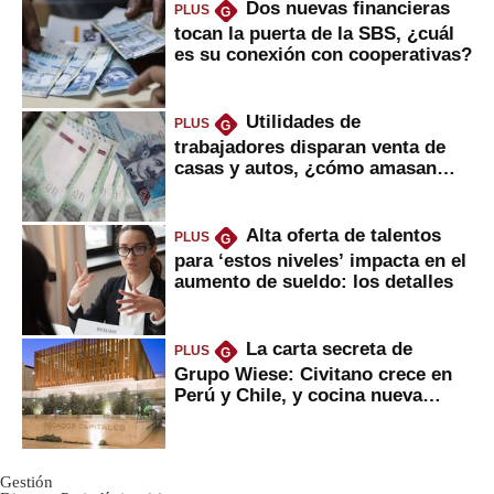
Dos nuevas financieras
PLUS
G
tocan la puerta de la SBS, ¿cuál
es su conexión con cooperativas?
Utilidades de
PLUS
G
trabajadores disparan venta de
casas y autos, ¿cómo amasan
tanta liquidez?
Alta oferta de talentos
PLUS
G
para ‘estos niveles’ impacta en el
aumento de sueldo: los detalles
La carta secreta de
PLUS
G
Grupo Wiese: Civitano crece en
Perú y Chile, y cocina nueva
marca
Gestión