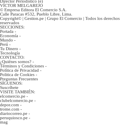
Director Periodístico (e)
VÍCTOR MELGAREJO
© Empresa Editora El Comercio S.A.
Calle Paracas #532, Pueblo Libre, Lima.
Copyright© | Gestion.pe | Grupo El Comercio | Todos los derechos
reservados
SECCIONES:
Portada
-
Economía
-
Mundo
-
Perú
-
Tu Dinero
-
Tecnología
CONTACTO:
¿Quiénes somos?
-
Términos y Condiciones
-
Política de Privacidad
-
Politica de Cookies
-
Preguntas Frecuentes
SÍGUENOS:
Suscríbete
VISITE TAMBIÉN:
elcomercio.pe
-
clubelcomercio.pe
-
depor.com
-
trome.com
-
diariocorreo.pe
-
peruquiosco.pe
-
mag