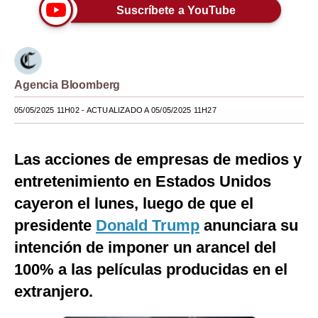
Suscríbete a YouTube
Moda
Estilos
Mundo
Agencia Bloomberg
EEUU
05/05/2025 11H02
- ACTUALIZADO A 05/05/2025 11H27
México
Las acciones de empresas de medios y
España
entretenimiento en Estados Unidos
Internacional
cayeron el lunes, luego de que el
Tecnología
presidente
Donald Trump
anunciara su
intención de imponer un arancel del
Club del Suscriptor
100% a las películas producidas en el
Mix
extranjero.
G de Gestión