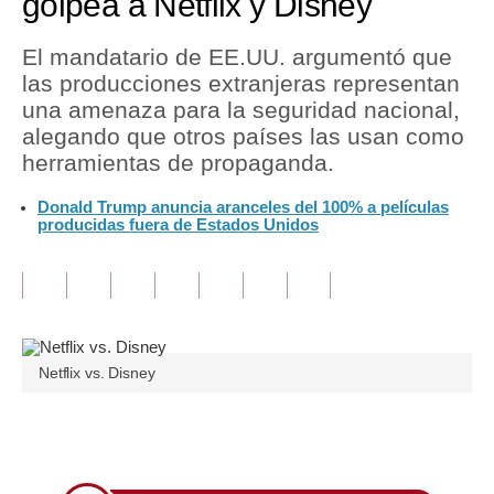
golpea a Netflix y Disney
Tu Dinero
El mandatario de EE.UU. argumentó que
las producciones extranjeras representan
Finanzas Personales
una amenaza para la seguridad nacional,
Inmobiliarias
alegando que otros países las usan como
herramientas de propaganda.
Plus G
Donald Trump anuncia aranceles del 100% a películas
Opinión
producidas fuera de Estados Unidos
Editorial
Pregunta de hoy
Blogs
Netflix vs. Disney
Tendencias
Lujo
Únete a nuestro canal
Viajes