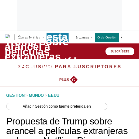
Últimas Noticias
Empresas G
Empresas
G de Gestión
Finanzas
Lo último
Peru Quiosco
SUSCRÍBETE
Portada
EXCLUSIVO PARA SUSCRIPTORES
Empresas
PLUS
G
Management & Empleo
GESTION
>
MUNDO
>
EEUU
Economía
Añadir
Gestión
como fuente preferida en
Mercados
Propuesta de Trump sobre
Perú
arancel a películas extranjeras
Política