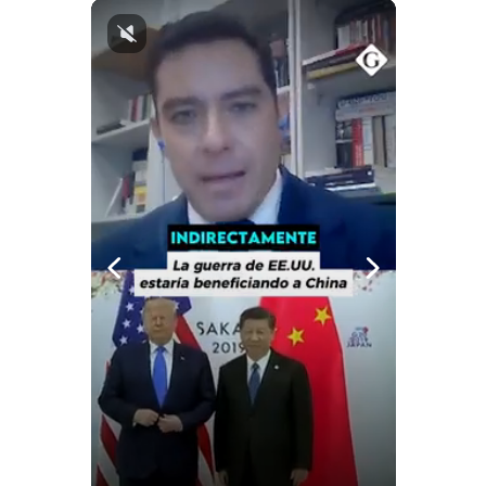
Notas Contratadas
Podcast
Gestión TV
Videos
Fotogalerías
gestion.pe
¿quiénes
Somos?
Términos
Y
Condiciones
Política
De
Privacidad