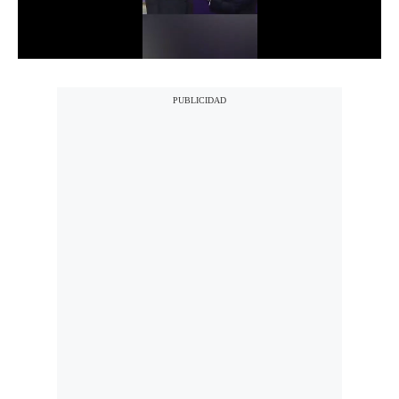
Notas Contratadas
Podcast
Gestión TV
Videos
Fotogalerías
gestion.pe
¿quiénes
Somos?
Términos
Y
Condiciones
Política
De
Privacidad