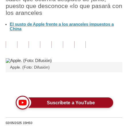
puesto que desconoce «lo que pasará con
Tu Dinero
los aranceles
Finanzas Personales
El susto de Apple frente a los aranceles impuestos a
China
Inmobiliarias
Plus G
Opinión
Apple. (Foto: Difusión)
Editorial
Pregunta de hoy
Únete a nuestro canal
Blogs
Tendencias
Suscríbete a YouTube
Lujo
02/05/2025 15H50
Viajes