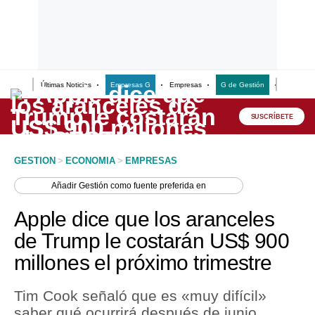
Últimas Noticias
Empresas G
Empresas
G de Gestión
Finanzas
Lo último
Peru Quiosco
SUSCRÍBETE
Portada
GESTION
>
ECONOMIA
>
EMPRESAS
Empresas
Añadir
Gestión
como fuente preferida en
Management & Empleo
Apple dice que los aranceles
Economía
de Trump le costarán US$ 900
millones el próximo trimestre
Mercados
Perú
Tim Cook señaló que es «muy difícil»
saber qué ocurrirá después de junio,
Política