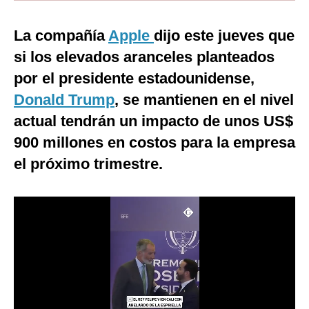
Moda
La compañía
Apple
dijo este jueves que
Estilos
si los elevados aranceles planteados
por el presidente estadounidense,
Mundo
Donald Trump
, se mantienen en el nivel
EEUU
actual tendrán un impacto de unos US$
México
900 millones en costos para la empresa
España
el próximo trimestre.
Internacional
Tecnología
Club del Suscriptor
Mix
G de Gestión