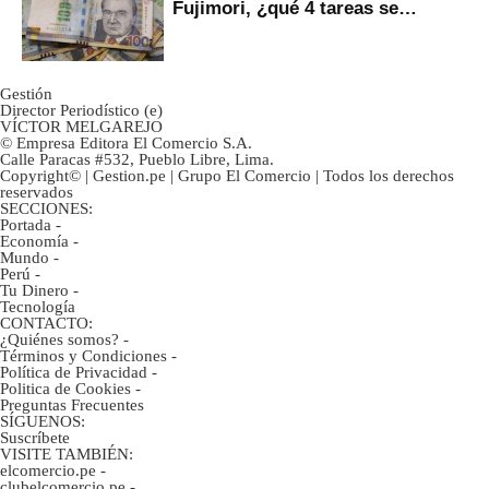
Fujimori, ¿qué 4 tareas se
marcan urgentes?
Gestión
Director Periodístico (e)
VÍCTOR MELGAREJO
© Empresa Editora El Comercio S.A.
Calle Paracas #532, Pueblo Libre, Lima.
Copyright© | Gestion.pe | Grupo El Comercio | Todos los derechos
reservados
SECCIONES:
Portada
-
Economía
-
Mundo
-
Perú
-
Tu Dinero
-
Tecnología
CONTACTO:
¿Quiénes somos?
-
Términos y Condiciones
-
Política de Privacidad
-
Politica de Cookies
-
Preguntas Frecuentes
SÍGUENOS:
Suscríbete
VISITE TAMBIÉN:
elcomercio.pe
-
clubelcomercio.pe
-