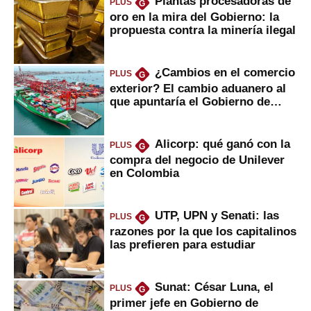
Plantas procesadoras de
PLUS
G
oro en la mira del Gobierno: la
propuesta contra la minería ilegal
¿Cambios en el comercio
PLUS
G
exterior? El cambio aduanero al
que apuntaría el Gobierno de
Fujimori
Alicorp: qué ganó con la
PLUS
G
compra del negocio de Unilever
en Colombia
UTP, UPN y Senati: las
PLUS
G
razones por la que los capitalinos
las prefieren para estudiar
Sunat: César Luna, el
PLUS
G
primer jefe en Gobierno de