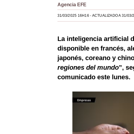
Agencia EFE
Estilos
31/03/2025 16H16
- ACTUALIZADO A 31/03/
Mundo
EEUU
La inteligencia artificial
México
disponible en francés, al
España
japonés, coreano y chino
Internacional
regiones del mundo
”, s
comunicado este lunes.
Tecnología
Club del Suscriptor
Mix
G de Gestión
Notas Contratadas