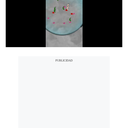
Notas Contratadas
Podcast
Gestión TV
Videos
Fotogalerías
gestion.pe
¿quiénes
Somos?
Términos
Y
Condiciones
Política
De
Privacidad