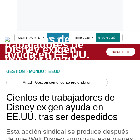
Últimas Noticias
Empresas G
Empresas
G de Gestión
Finanzas
Lo último
Peru Quiosco
SUSCRÍBETE
Portada
GESTION
>
MUNDO
>
EEUU
Empresas
Añadir
Gestión
como fuente preferida en
Management & Empleo
Cientos de trabajadores de
Economía
Disney exigen ayuda en
EE.UU. tras ser despedidos
Mercados
Perú
Esta acción sindical se produce después
de que Walt Disney anunciara este martes
Política