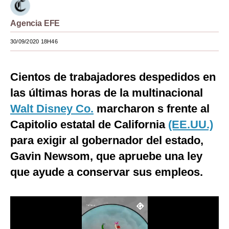
Moda
Agencia EFE
Estilos
30/09/2020 18H46
Mundo
Cientos de trabajadores despedidos en
EEUU
las últimas horas de la multinacional
México
Walt Disney Co.
marcharon s frente al
España
Capitolio estatal de California
(EE.UU.)
Internacional
para exigir al gobernador del estado,
Gavin Newsom, que apruebe una ley
Tecnología
que ayude a conservar sus empleos.
Club del Suscriptor
Mix
G de Gestión