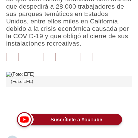
que despedirá a 28,000 trabajadores de
Tu Dinero
sus parques temáticos en Estados
Unidos, entre ellos miles en California,
Finanzas Personales
debido a la crisis económica causada por
la COVID-19 y que obligó al cierre de sus
Inmobiliarias
instalaciones recreativas.
Plus G
Opinión
Editorial
(Foto: EFE)
Pregunta de hoy
Blogs
Únete a nuestro canal
Tendencias
Suscríbete a YouTube
Lujo
Viajes