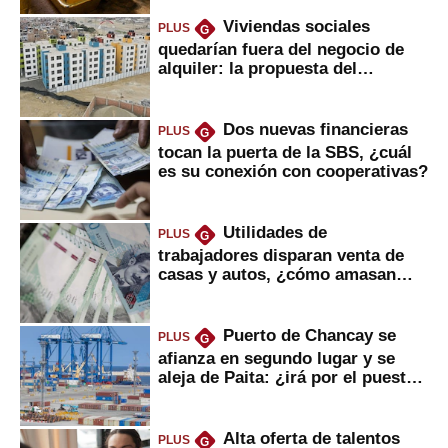
Viviendas sociales
PLUS
G
quedarían fuera del negocio de
alquiler: la propuesta del
gobierno
Dos nuevas financieras
PLUS
G
tocan la puerta de la SBS, ¿cuál
es su conexión con cooperativas?
Utilidades de
PLUS
G
trabajadores disparan venta de
casas y autos, ¿cómo amasan
tanta liquidez?
Puerto de Chancay se
PLUS
G
afianza en segundo lugar y se
aleja de Paita: ¿irá por el puesto
1?
Alta oferta de talentos
PLUS
G