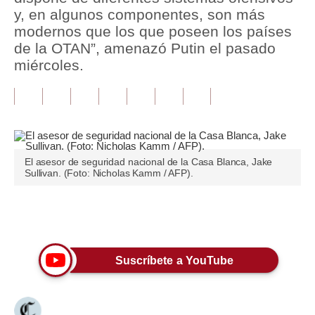
y, en algunos componentes, son más
Tu Dinero
modernos que los que poseen los países
de la OTAN”, amenazó Putin el pasado
Finanzas Personales
miércoles.
Inmobiliarias
Plus G
Opinión
El asesor de seguridad nacional de la Casa Blanca, Jake
Editorial
Sullivan. (Foto: Nicholas Kamm / AFP).
Pregunta de hoy
Únete a nuestro canal
Blogs
Tendencias
Suscríbete a YouTube
Lujo
Viajes