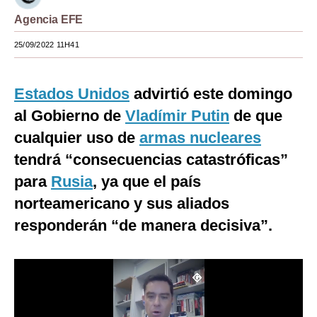
Agencia EFE
Moda
25/09/2022 11H41
Estilos
Mundo
Estados Unidos
advirtió este domingo
EEUU
al Gobierno de
Vladímir Putin
de que
México
cualquier uso de
armas nucleares
tendrá “consecuencias catastróficas”
España
para
Rusia
, ya que el país
Internacional
norteamericano y sus aliados
Tecnología
responderán “de manera decisiva”.
Club del Suscriptor
Mix
G de Gestión