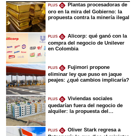
Plantas procesadoras de
PLUS
G
oro en la mira del Gobierno: la
propuesta contra la minería ilegal
Alicorp: qué ganó con la
PLUS
G
compra del negocio de Unilever
en Colombia
Fujimori propone
PLUS
G
eliminar ley que puso en jaque
peajes: ¿qué cambios implicaría?
Viviendas sociales
PLUS
G
quedarían fuera del negocio de
alquiler: la propuesta del
gobierno
Oliver Stark regresa a
PLUS
G