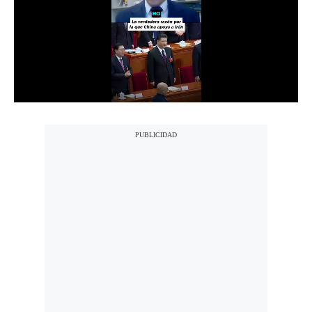
Notas Contratadas
Podcast
Gestión TV
Videos
Fotogalerías
gestion.pe
¿quiénes
Somos?
Términos
Y
Condiciones
Política
De
Privacidad