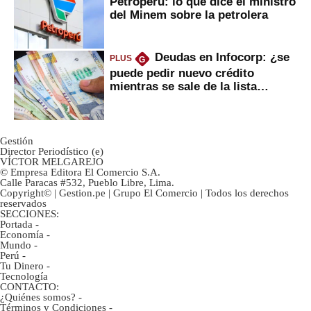
Petroperú: lo que dice el ministro
del Minem sobre la petrolera
Deudas en Infocorp: ¿se
PLUS
G
puede pedir nuevo crédito
mientras se sale de la lista
negra?
Gestión
Director Periodístico (e)
VÍCTOR MELGAREJO
© Empresa Editora El Comercio S.A.
Calle Paracas #532, Pueblo Libre, Lima.
Copyright© | Gestion.pe | Grupo El Comercio | Todos los derechos
reservados
SECCIONES:
Portada
-
Economía
-
Mundo
-
Perú
-
Tu Dinero
-
Tecnología
CONTACTO:
¿Quiénes somos?
-
Términos y Condiciones
-