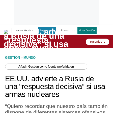
Últimas Noticias
Empresas G
Empresas
G de Gestión
Finanzas
Lo último
Peru Quiosco
SUSCRÍBETE
Portada
GESTION
>
MUNDO
Empresas
Añadir
Gestión
como fuente preferida en
Management & Empleo
EE.UU. advierte a Rusia de
Economía
una “respuesta decisiva” si usa
armas nucleares
Mercados
Perú
“Quiero recordar que nuestro país también
dispone de diferentes sistemas ofensivos
Política