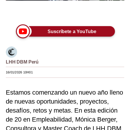
Moda
Únete a nuestro canal
Estilos
Suscríbete a YouTube
Mundo
EEUU
México
LHH DBM Perú
España
16/01/2026 10H01
Internacional
Tecnología
Estamos comenzando un nuevo año lleno
de nuevas oportunidades, proyectos,
Club del Suscriptor
desafíos, retos y metas. En esta edición
Mix
de 20 en Empleabilidad, Mónica Berger,
G de Gestión
Consultora y Master Coach de LHH DBM