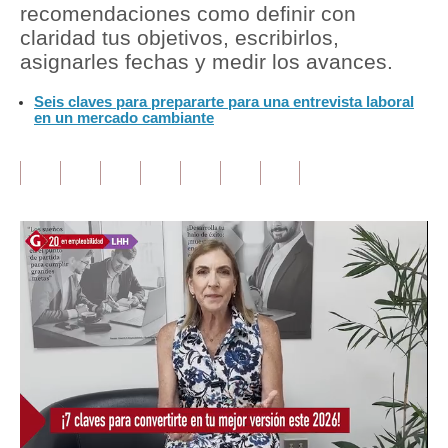
recomendaciones como definir con
claridad tus objetivos, escribirlos,
Tu Dinero
asignarles fechas y medir los avances.
Finanzas Personales
Seis claves para prepararte para una entrevista laboral
en un mercado cambiante
Inmobiliarias
Plus G
Opinión
Editorial
Pregunta de hoy
Blogs
Tendencias
Lujo
Viajes