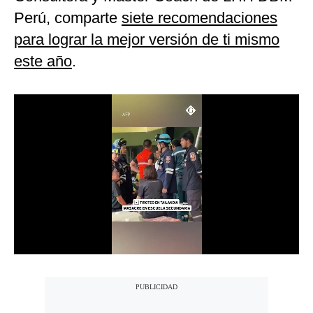
Notas Contratadas
Perú, comparte
siete recomendaciones
para lograr la mejor versión de ti mismo
Podcast
este año
.
Gestión TV
Videos
Fotogalerías
gestion.pe
¿quiénes
Somos?
Términos
Y
Condiciones
Política
De
Privacidad