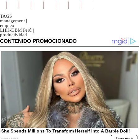
TAGS
management
|
empleo
|
LHH-DBM Perú
|
productividad