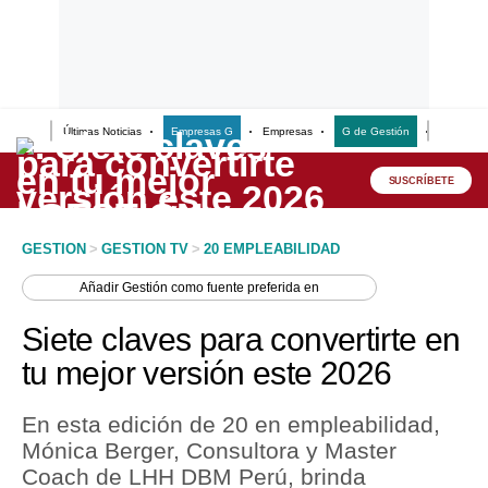
Últimas Noticias
Empresas G
Empresas
G de Gestión
Finanzas
Lo último
Peru Quiosco
SUSCRÍBETE
Portada
GESTION
>
GESTION TV
>
20 EMPLEABILIDAD
Empresas
Añadir
Gestión
como fuente preferida en
Management & Empleo
Siete claves para convertirte en
Economía
tu mejor versión este 2026
Mercados
En esta edición de 20 en empleabilidad,
Perú
Mónica Berger, Consultora y Master
Coach de LHH DBM Perú, brinda
Política