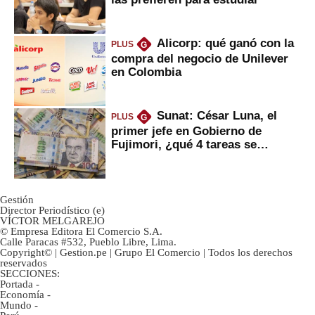
Alicorp: qué ganó con la
PLUS
G
compra del negocio de Unilever
en Colombia
Sunat: César Luna, el
PLUS
G
primer jefe en Gobierno de
Fujimori, ¿qué 4 tareas se
marcan urgentes?
Gestión
Director Periodístico (e)
VÍCTOR MELGAREJO
© Empresa Editora El Comercio S.A.
Calle Paracas #532, Pueblo Libre, Lima.
Copyright© | Gestion.pe | Grupo El Comercio | Todos los derechos
reservados
SECCIONES:
Portada
-
Economía
-
Mundo
-