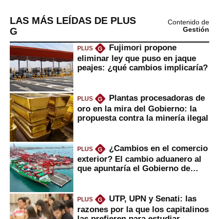
LAS MÁS LEÍDAS DE PLUS
Contenido de
G
Gestión
Fujimori propone
PLUS
G
eliminar ley que puso en jaque
peajes: ¿qué cambios implicaría?
Plantas procesadoras de
PLUS
G
oro en la mira del Gobierno: la
propuesta contra la minería ilegal
¿Cambios en el comercio
PLUS
G
exterior? El cambio aduanero al
que apuntaría el Gobierno de
Fujimori
UTP, UPN y Senati: las
PLUS
G
razones por la que los capitalinos
las prefieren para estudiar