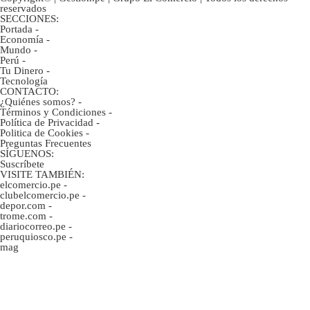
reservados
SECCIONES:
Portada
-
Economía
-
Mundo
-
Perú
-
Tu Dinero
-
Tecnología
CONTACTO:
¿Quiénes somos?
-
Términos y Condiciones
-
Política de Privacidad
-
Politica de Cookies
-
Preguntas Frecuentes
SÍGUENOS:
Suscríbete
VISITE TAMBIÉN:
elcomercio.pe
-
clubelcomercio.pe
-
depor.com
-
trome.com
-
diariocorreo.pe
-
peruquiosco.pe
-
mag