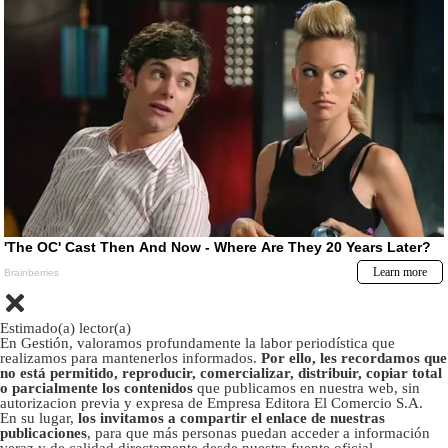
Estimado(a) lector(a)
En Gestión, valoramos profundamente la labor periodística que
realizamos para mantenerlos informados.
Por ello, les recordamos que
no está permitido, reproducir, comercializar, distribuir, copiar total
o parcialmente los contenidos
que publicamos en nuestra web, sin
autorizacion previa y expresa de Empresa Editora El Comercio S.A.
En su lugar,
los invitamos a compartir el enlace de nuestras
publicaciones
, para que más personas puedan acceder a información
veraz y de calidad directamente desde nuestra fuente oficial.