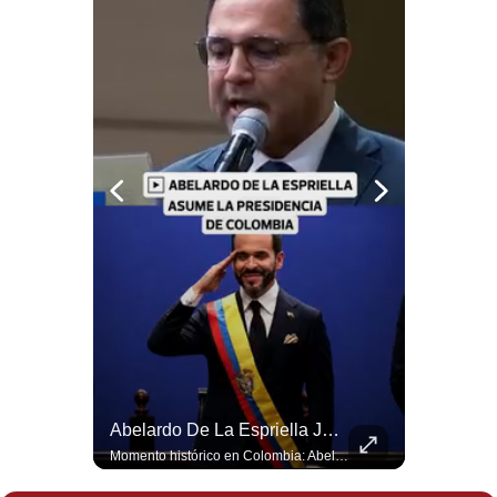
Abelardo De La Espriella Se Reúne Con Javier Milei En Cali | Gestión Mundo
Abelardo De La Espriella Juramenta Como Nuevo Presidente | Gestión Mundo
El presidente electo de Colombia, Abelardo de la Espriella, sostuvo una reunión bilateral en Cali con el mandatario argentino Javier Milei. El encuentro se dio pocas horas antes de la ceremonia de investidura presidencial para el periodo 2026-2030, marcando el inicio de una nueva alianza estratégica regional. #DeLaEspriella #JavierMilei #Colombia #Argentina #PoliticaLatina #Shorts 👉 Suscríbete y activa la campana para no perderte nuestro análisis diario. 🌎 Síguenos en nuestras redes sociales: 📌 Web oficial: https://gestion.pe/mundo/ 📌 LinkedIn: http://bit.ly/3HYIET0 📌 X (Twitter): http://bit.ly/4noZtX9 📌 TikTok: http://bit.ly/4evB6TO
Momento histórico en Colombia: Abelardo de la Espriella prestó juramento y recibió la banda presidencial en la Arena USC de Cali, convirtiéndose oficialmente en el nuevo Presidente de la República para el periodo 2026-2030. Por primera vez en la historia reciente del país, la investidura presidencial se celebró fuera de Bogotá. ¿Qué opinas del inicio de este nuevo mandato constitucional? #DeLaEspriella #Colombia #PosesionPresidencial #Cali #Shorts 👉 Suscríbete y activa la campana para no perderte nuestro análisis diario. 🌎 Síguenos en nuestras redes sociales: 📌 Web oficial: https://gestion.pe/mundo/ 📌 LinkedIn: http://bit.ly/3HYIET0 📌 X (Twitter): http://bit.ly/4noZtX9 📌 TikTok: http://bit.ly/4evB6TO