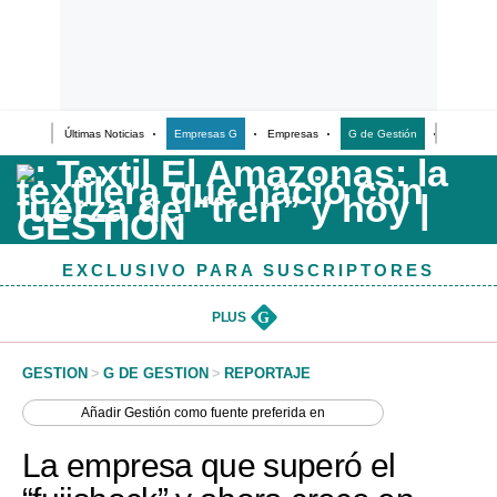
Últimas Noticias
Empresas G
Empresas
G de Gestión
Finanzas
Últimas Noticias
Casos de Estudio
Columnistas
EXCLUSIVO PARA SUSCRIPTORES
Infografías
Lifestyle
PLUS
G
Reportaje
GESTION
>
G DE GESTION
>
REPORTAJE
Añadir
Gestión
como fuente preferida en
La empresa que superó el