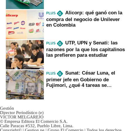
Fujimori
Alicorp: qué ganó con la
PLUS
G
compra del negocio de Unilever
en Colombia
UTP, UPN y Senati: las
PLUS
G
razones por la que los capitalinos
las prefieren para estudiar
Sunat: César Luna, el
PLUS
G
primer jefe en Gobierno de
Fujimori, ¿qué 4 tareas se
marcan urgentes?
Gestión
Director Periodístico (e)
VÍCTOR MELGAREJO
© Empresa Editora El Comercio S.A.
Calle Paracas #532, Pueblo Libre, Lima.
Copyright© | Gestion.pe | Grupo El Comercio | Todos los derechos