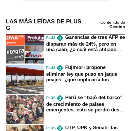
LAS MÁS LEÍDAS DE PLUS
Contenido de
G
Gestión
Ganancias de tres AFP se
PLUS
G
disparan más de 24%, pero en
una caen, ¿a cuál está afiliado
usted?
Fujimori propone
PLUS
G
eliminar ley que puso en jaque
peajes: ¿qué implicaría los
usuarios?
Perú se “bajó del barco”
PLUS
G
de crecimiento de países
emergentes: esto se perdió desde
2022
UTP, UPN y Senati: las
PLUS
G