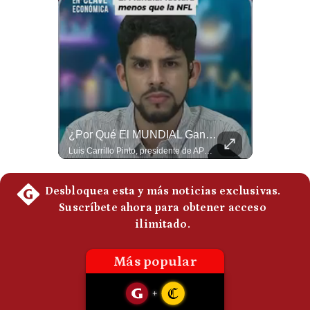
El Millonario Sueldo Que Casi Cobra Infantino Por La Nueva Empresa De La FIFA | #EnClaveEconómica
¿Por Qué El MUNDIAL Gana Menos Que La NFL? | #EnClaveEconómica
Luis Carrillo Pinto, experto en negocios deportivos, cuenta que federaciones europeas ya pedían la salida de Gianni Infantino. Además, explicó que el presidente de la FIFA habría recibido US$30 millones anuales por dirigir la nueva empresa, diez veces más de lo que ganaba en la organización. #FIFA #GianniInfantino #LuisCarrilloPinto #APEMD #NegociosDeportivos #Mundial #Futbol #NoticiasDeportivas #Shorts 👉 Suscríbete y activa la campana para no perderte nuestro análisis diario. 🌎 Síguenos en nuestras redes sociales: 📌 Web oficial: https://gestion.pe/mundo/ 📌 LinkedIn: http://bit.ly/3HYIET0 📌 X (Twitter): http://bit.ly/4noZtX9 📌 TikTok: http://bit.ly/4evB6TO
Luis Carrillo Pinto, presidente de APEMD,compara el negocio de la Copa del Mundo con las principales ligas estadounidenses: la FIFA recauda alrededor de US$15,000 millones en cuatro años, mientras que la NFL genera cerca de US$20,000 millones en solo un año. El Presidente de la Asociación Peruana de Marketing Deportivo explica los planes de Infantino para vender el 20% de una nueva empresa encargada de los activos comerciales del Mundial. #FIFA #NFL #MarketingDeportivo #LuisCarrilloPinto #APEMD #Mundial #Futbol #Deportes #Negocios #Shorts 👉 Suscríbete y activa la campana para no perderte nuestro análisis diario. 🌎 Síguenos en nuestras redes sociales: 📌 Web oficial: https://gestion.pe/mundo/ 📌 LinkedIn: http://bit.ly/3HYIET0 📌 X (Twitter): http://bit.ly/4noZtX9 📌 TikTok: http://bit.ly/4evB6TO