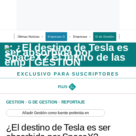
Últimas Noticias
Empresas G
Empresas
G de Gestión
Finanzas
Últimas Noticias
Casos de Estudio
Columnistas
EXCLUSIVO PARA SUSCRIPTORES
Infografías
Lifestyle
PLUS
G
Reportaje
GESTION
>
G DE GESTION
>
REPORTAJE
Añadir
Gestión
como fuente preferida en
¿El destino de Tesla es ser