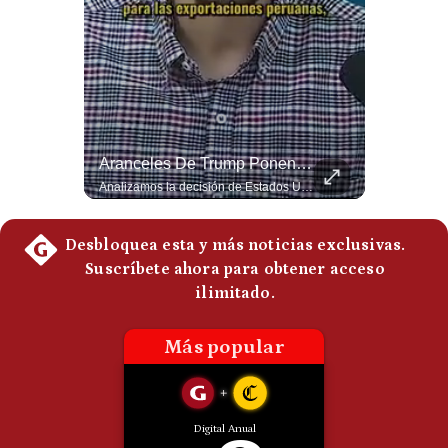
Abelardo De La Espriella Se Reúne Con Javier Milei En Cali | Gestión Mundo
Aranceles De Trump Ponen Bajo Presión A Las Exportaciones Del Perú | #EnClaveEconómica
El presidente electo de Colombia, Abelardo de la Espriella, sostuvo una reunión bilateral en Cali con el mandatario argentino Javier Milei. El encuentro se dio pocas horas antes de la ceremonia de investidura presidencial para el periodo 2026-2030, marcando el inicio de una nueva alianza estratégica regional. #DeLaEspriella #JavierMilei #Colombia #Argentina #PoliticaLatina #Shorts 👉 Suscríbete y activa la campana para no perderte nuestro análisis diario. 🌎 Síguenos en nuestras redes sociales: 📌 Web oficial: https://gestion.pe/mundo/ 📌 LinkedIn: http://bit.ly/3HYIET0 📌 X (Twitter): http://bit.ly/4noZtX9 📌 TikTok: http://bit.ly/4evB6TO
Analizamos la decisión de Estados Unidos de imponer nuevos aranceles a Perú y otros 59 países por presuntos incumplimientos relacionados con el trabajo forzoso. Esta medida amenaza envíos peruanos valorados en más de US$ 5.300 millones, lo que representa casi la mitad de todo lo que el Perú exportó al mercado estadounidense el año pasado. #EconomiaPeru #ExportacionesPeru #DonaldTrump #Aranceles #ComercioExterior #ArancelesTrump #NoticiasPeru #EEUU 👉 Suscríbete y activa la campana para no perderte nuestro análisis diario. 🌎 Síguenos en nuestras redes sociales: 📌 Web oficial: https://gestion.pe/mundo/ 📌 LinkedIn: http://bit.ly/3HYIET0 📌 X (Twitter): http://bit.ly/4noZtX9 📌 TikTok: http://bit.ly/4evB6TO