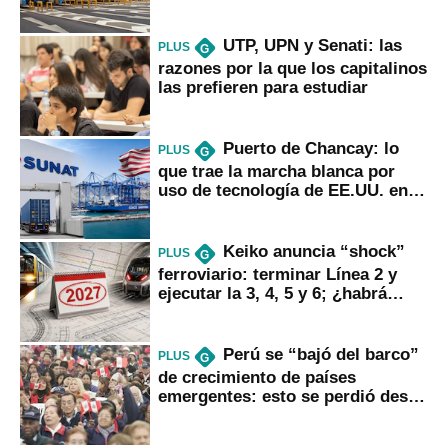
UTP, UPN y Senati: las
PLUS
G
razones por la que los capitalinos
las prefieren para estudiar
Puerto de Chancay: lo
PLUS
G
que trae la marcha blanca por
uso de tecnología de EE.UU. en
mercancías
Keiko anuncia “shock”
PLUS
G
ferroviario: terminar Línea 2 y
ejecutar la 3, 4, 5 y 6; ¿habrá
avances?
Perú se “bajó del barco”
PLUS
G
de crecimiento de países
emergentes: esto se perdió desde
2022