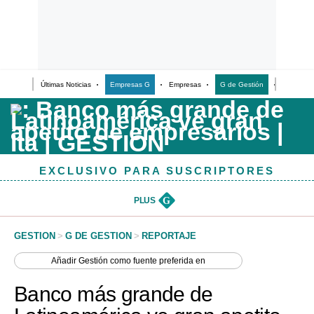
Últimas Noticias
Empresas G
Empresas
G de Gestión
Finanzas
Últimas Noticias
Casos de Estudio
Columnistas
EXCLUSIVO PARA SUSCRIPTORES
Infografías
Lifestyle
PLUS
G
Reportaje
GESTION
>
G DE GESTION
>
REPORTAJE
Añadir
Gestión
como fuente preferida en
Banco más grande de