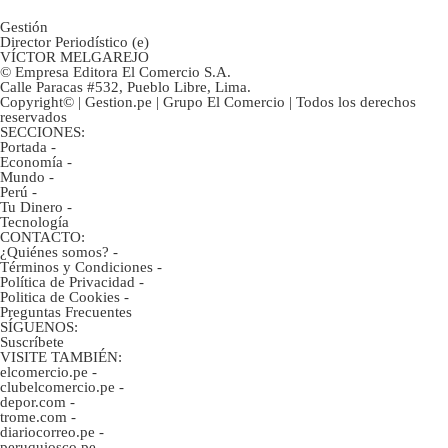
Gestión
Director Periodístico (e)
VÍCTOR MELGAREJO
© Empresa Editora El Comercio S.A.
Calle Paracas #532, Pueblo Libre, Lima.
Copyright© | Gestion.pe | Grupo El Comercio | Todos los derechos
reservados
SECCIONES:
Portada
-
Economía
-
Mundo
-
Perú
-
Tu Dinero
-
Tecnología
CONTACTO:
¿Quiénes somos?
-
Términos y Condiciones
-
Política de Privacidad
-
Politica de Cookies
-
Preguntas Frecuentes
SÍGUENOS:
Suscríbete
VISITE TAMBIÉN:
elcomercio.pe
-
clubelcomercio.pe
-
depor.com
-
trome.com
-
diariocorreo.pe
-
peruquiosco.pe
-