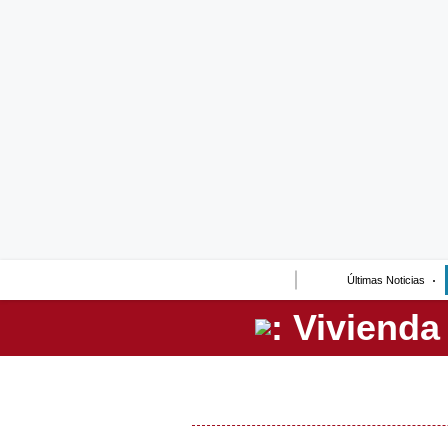
Lo último
Peru Quiosco
Portada
Empresas
Management & Empleo
Economía
Últimas Noticias
Mercados
Perú
Política
Tu Dinero