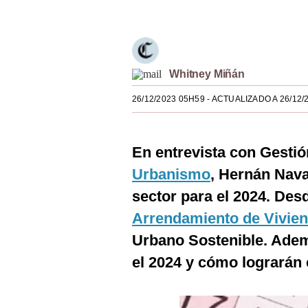
Estilos
Mundo
EEUU
Whitney Miñán
México
26/12/2023 05H59
- ACTUALIZADO A 26/12/
España
En entrevista con Gestió
Internacional
Urbanismo
, Hernán Nava
Tecnología
sector para el 2024. Des
Club del Suscriptor
Arrendamiento de Vivie
Mix
Urbano Sostenible. Adem
el 2024 y cómo lograrán 
G de Gestión
Notas Contratadas