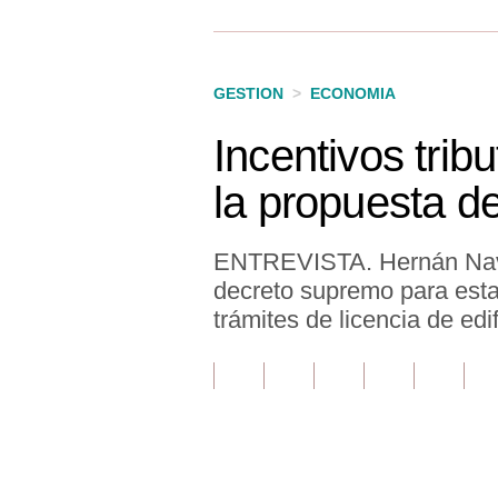
Finanzas Personales
Inmobiliarias
GESTION
>
ECONOMIA
Plus G
Incentivos trib
Opinión
la propuesta d
Editorial
Pregunta de hoy
ENTREVISTA. Hernán Navar
decreto supremo para estan
Blogs
trámites de licencia de edi
Tendencias
Lujo
Viajes
Moda
Únete a nuestro canal