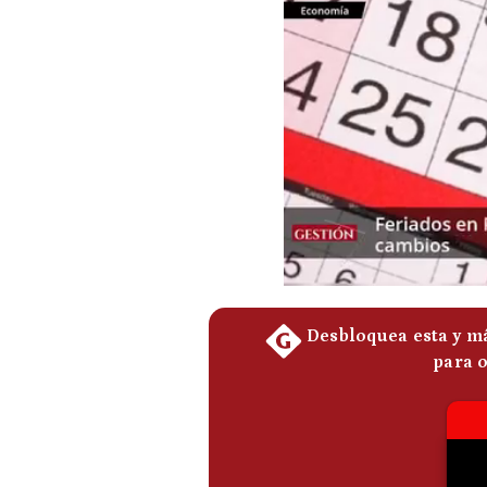
Podcast
Gestión TV
Videos
Fotogalerías
gestion.pe
¿quiénes
Somos?
Términos
Y
Condiciones
Política
De
Privacidad
Politica