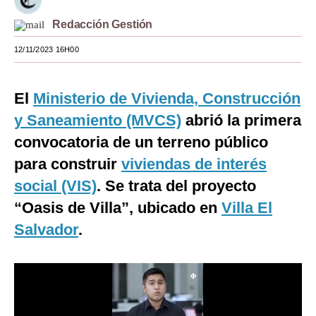
Moda
Redacción Gestión
Estilos
12/11/2023 16H00
Mundo
El
Ministerio de Vivienda, Construcción
EEUU
y Saneamiento (MVCS)
abrió la primera
México
convocatoria de un terreno público
para construir
viviendas de interés
España
social (VIS)
. Se trata del proyecto
Internacional
“Oasis de Villa”, ubicado en
Villa El
Tecnología
Salvador
.
Club del Suscriptor
Mix
G de Gestión