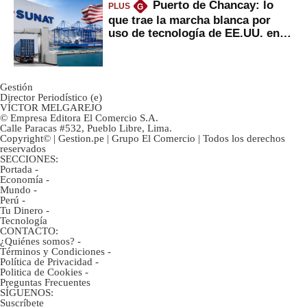
Puerto de Chancay: lo
PLUS
G
que trae la marcha blanca por
uso de tecnología de EE.UU. en
mercancías
Gestión
Director Periodístico (e)
VÍCTOR MELGAREJO
© Empresa Editora El Comercio S.A.
Calle Paracas #532, Pueblo Libre, Lima.
Copyright© | Gestion.pe | Grupo El Comercio | Todos los derechos
reservados
SECCIONES:
Portada
-
Economía
-
Mundo
-
Perú
-
Tu Dinero
-
Tecnología
CONTACTO:
¿Quiénes somos?
-
Términos y Condiciones
-
Política de Privacidad
-
Politica de Cookies
-
Preguntas Frecuentes
SÍGUENOS:
Suscríbete