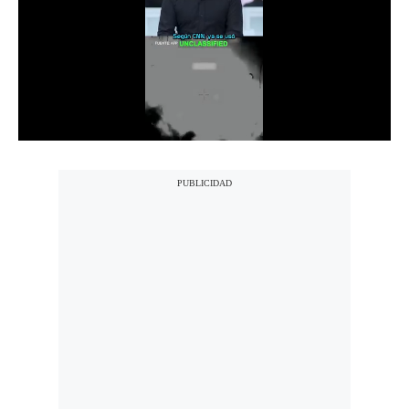
Notas Contratadas
Podcast
Gestión TV
Videos
Fotogalerías
gestion.pe
¿quiénes
Somos?
Términos
Y
Condiciones
Política
De
Privacidad