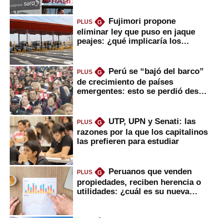
usted?
Fujimori propone
PLUS
G
eliminar ley que puso en jaque
peajes: ¿qué implicaría los
usuarios?
Perú se “bajó del barco”
PLUS
G
de crecimiento de países
emergentes: esto se perdió desde
2022
UTP, UPN y Senati: las
PLUS
G
razones por la que los capitalinos
las prefieren para estudiar
Peruanos que venden
PLUS
G
propiedades, reciben herencia o
utilidades: ¿cuál es su nueva
inversión clave?