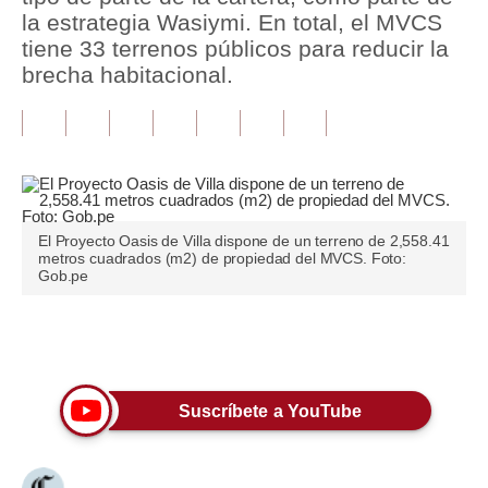
la estrategia Wasiymi. En total, el MVCS
Tu Dinero
tiene 33 terrenos públicos para reducir la
brecha habitacional.
Finanzas Personales
Inmobiliarias
Plus G
Opinión
El Proyecto Oasis de Villa dispone de un terreno de 2,558.41
metros cuadrados (m2) de propiedad del MVCS. Foto:
Editorial
Gob.pe
Pregunta de hoy
Únete a nuestro canal
Blogs
Tendencias
Suscríbete a YouTube
Lujo
Viajes