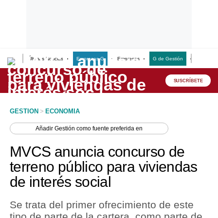
Últimas Noticias
Empresas G
Empresas
G de Gestión
Finanzas
Lo último
Peru Quiosco
SUSCRÍBETE
Portada
GESTION
>
ECONOMIA
Empresas
Añadir
Gestión
como fuente preferida en
Management & Empleo
MVCS anuncia concurso de
Economía
terreno público para viviendas
de interés social
Mercados
Perú
Se trata del primer ofrecimiento de este
tipo de parte de la cartera, como parte de
Política