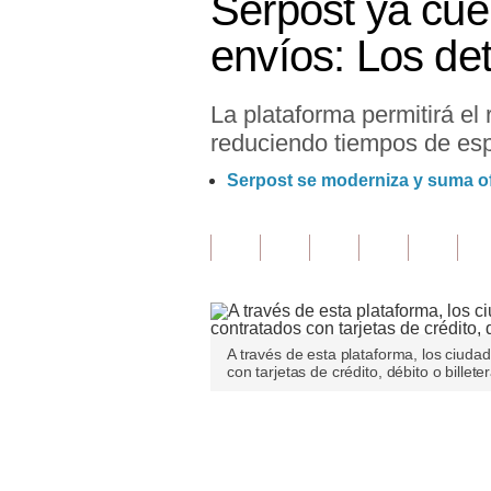
Serpost ya cuen
Finanzas Personales
envíos: Los det
Inmobiliarias
La plataforma permitirá el
Plus G
reduciendo tiempos de esp
Opinión
Serpost se moderniza y suma of
Editorial
Pregunta de hoy
Blogs
Tendencias
A través de esta plataforma, los ciuda
con tarjetas de crédito, débito o billet
Lujo
Viajes
Únete a nuestro canal
Moda