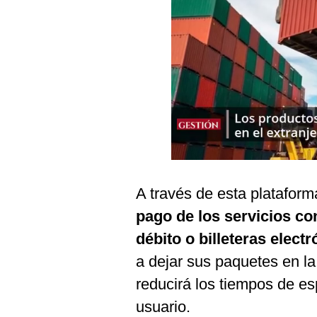
Podcast
Gestión TV
Videos
Fotogalerías
gestion.pe
¿quiénes
A través de esta platafor
Somos?
pago de los servicios con
Términos
Y
débito o billeteras elect
Condiciones
a dejar sus paquetes en la
Política
De
reducirá los tiempos de es
Privacidad
usuario.
Politica