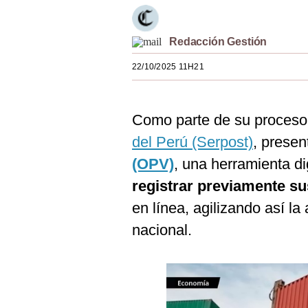
Estilos
Mundo
Redacción Gestión
22/10/2025 11H21
EEUU
México
Como parte de su proceso
España
del Perú (Serpost)
, prese
Internacional
(OPV)
, una herramienta di
Tecnología
registrar previamente su
en línea, agilizando así la 
Club del Suscriptor
nacional.
Mix
G de Gestión
Notas Contratadas