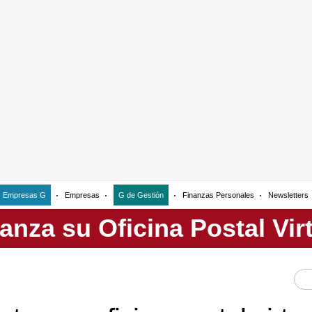
Empresas G
Empresas
G de Gestión
Finanzas Personales
Newsletters