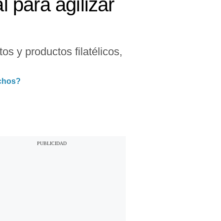
l para agilizar
os y productos filatélicos,
achos?