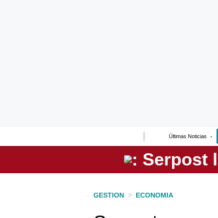
Lo último
Peru Quiosco
Portada
Empresas
Management & Empleo
Economía
Últimas Noticias
Mercados
Perú
Política
GESTION
>
ECONOMIA
Tu Dinero