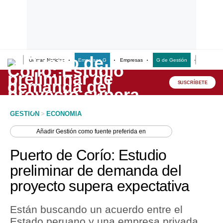
Últimas Noticias
Empresas G
Empresas
G de Gestión
Finanzas
Lo último
Peru Quiosco
SUSCRÍBETE
Portada
GESTION
>
ECONOMIA
Empresas
Añadir
Gestión
como fuente preferida en
Management & Empleo
Puerto de Corío: Estudio
Economía
preliminar de demanda del
proyecto supera expectativa
Mercados
Perú
Están buscando un acuerdo entre el
Estado peruano y una empresa privada
Política