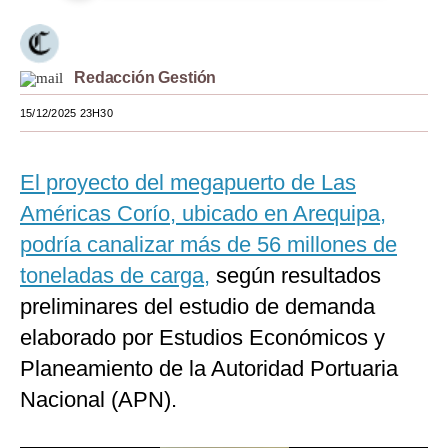
Moda
Estilos
Redacción Gestión
Mundo
15/12/2025 23H30
EEUU
El proyecto del megapuerto de Las
México
Américas Corío, ubicado en Arequipa,
España
podría canalizar más de 56 millones de
Internacional
toneladas de carga,
según resultados
preliminares del estudio de demanda
Tecnología
elaborado por Estudios Económicos y
Club del Suscriptor
Planeamiento de la Autoridad Portuaria
Mix
Nacional (APN).
G de Gestión