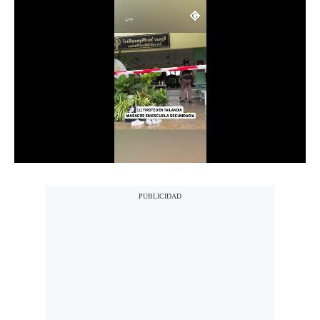
Notas Contratadas
Podcast
Gestión TV
Videos
Fotogalerías
gestion.pe
¿quiénes
Somos?
Términos
Y
Condiciones
Política
De
Privacidad