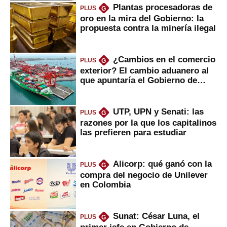
Plantas procesadoras de
PLUS
G
oro en la mira del Gobierno: la
propuesta contra la minería ilegal
¿Cambios en el comercio
PLUS
G
exterior? El cambio aduanero al
que apuntaría el Gobierno de
Fujimori
UTP, UPN y Senati: las
PLUS
G
razones por la que los capitalinos
las prefieren para estudiar
Alicorp: qué ganó con la
PLUS
G
compra del negocio de Unilever
en Colombia
Sunat: César Luna, el
PLUS
G