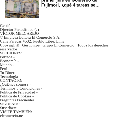
primer jefe en Gobierno de
Fujimori, ¿qué 4 tareas se
marcan urgentes?
Gestión
Director Periodístico (e)
VÍCTOR MELGAREJO
© Empresa Editora El Comercio S.A.
Calle Paracas #532, Pueblo Libre, Lima.
Copyright© | Gestion.pe | Grupo El Comercio | Todos los derechos
reservados
SECCIONES:
Portada
-
Economía
-
Mundo
-
Perú
-
Tu Dinero
-
Tecnología
CONTACTO:
¿Quiénes somos?
-
Términos y Condiciones
-
Política de Privacidad
-
Politica de Cookies
-
Preguntas Frecuentes
SÍGUENOS:
Suscríbete
VISITE TAMBIÉN:
elcomercio.pe
-