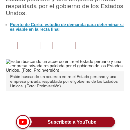
respaldada por el gobierno de los Estados
Tu Dinero
Unidos.
Finanzas Personales
Puerto de Corío: estudio de demanda para determinar si
es viable en la recta final
Inmobiliarias
Plus G
Opinión
Editorial
Están buscando un acuerdo entre el Estado peruano y una
Pregunta de hoy
empresa privada respaldada por el gobierno de los Estados
Unidos. (Foto: ProInversión)
Blogs
Tendencias
Únete a nuestro canal
Lujo
Suscríbete a YouTube
Viajes