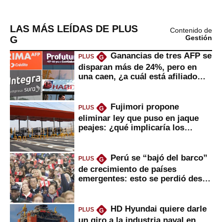
LAS MÁS LEÍDAS DE PLUS
Contenido de
G
Gestión
Ganancias de tres AFP se
PLUS
G
disparan más de 24%, pero en
una caen, ¿a cuál está afiliado
usted?
Fujimori propone
PLUS
G
eliminar ley que puso en jaque
peajes: ¿qué implicaría los
usuarios?
Perú se “bajó del barco”
PLUS
G
de crecimiento de países
emergentes: esto se perdió desde
2022
HD Hyundai quiere darle
PLUS
G
un giro a la industria naval en