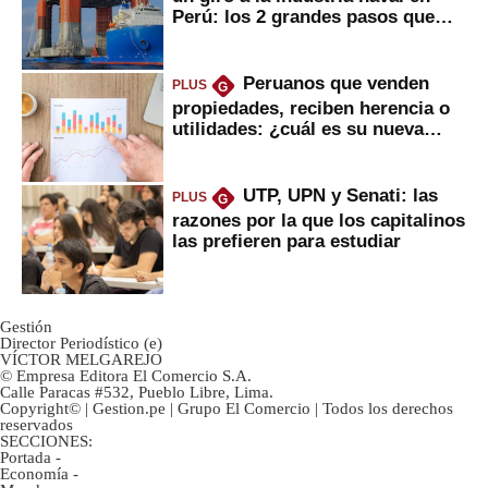
Perú: los 2 grandes pasos que
daría
Peruanos que venden
PLUS
G
propiedades, reciben herencia o
utilidades: ¿cuál es su nueva
inversión clave?
UTP, UPN y Senati: las
PLUS
G
razones por la que los capitalinos
las prefieren para estudiar
Gestión
Director Periodístico (e)
VÍCTOR MELGAREJO
© Empresa Editora El Comercio S.A.
Calle Paracas #532, Pueblo Libre, Lima.
Copyright© | Gestion.pe | Grupo El Comercio | Todos los derechos
reservados
SECCIONES:
Portada
-
Economía
-