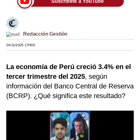
Suscríbete a YouTube
Moda
Estilos
Redacción Gestión
Mundo
24/11/2025 17H00
EEUU
México
La economía de Perú creció 3.4% en el
España
tercer trimestre del 2025
, según
Internacional
información del Banco Central de Reserva
(BCRP). ¿Qué significa este resultado?
Tecnología
Club del Suscriptor
Mix
G de Gestión