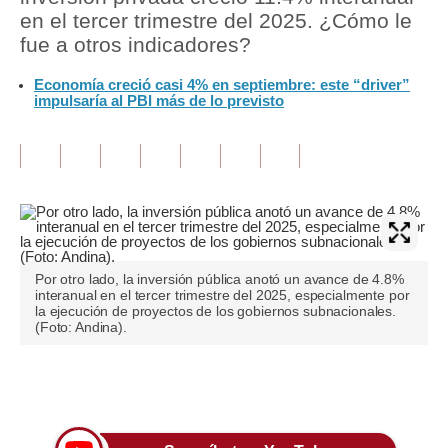
en el tercer trimestre del 2025. ¿Cómo le
Tu Dinero
fue a otros indicadores?
Finanzas Personales
Economía creció casi 4% en septiembre: este “driver”
impulsaría al PBI más de lo previsto
Inmobiliarias
Plus G
Opinión
Editorial
Pregunta de hoy
Por otro lado, la inversión pública anotó un avance de 4.8%
interanual en el tercer trimestre del 2025, especialmente por
la ejecución de proyectos de los gobiernos subnacionales.
Blogs
(Foto: Andina).
Tendencias
Únete a nuestro canal
Lujo
Viajes