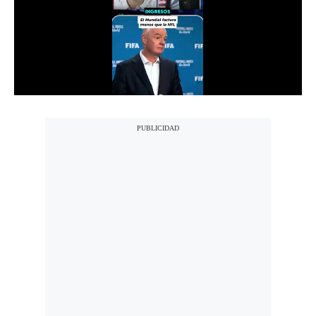
Notas Contratadas
Podcast
Gestión TV
Videos
Fotogalerías
gestion.pe
¿quiénes
Somos?
Términos
Y
Condiciones
Política
De
Privacidad