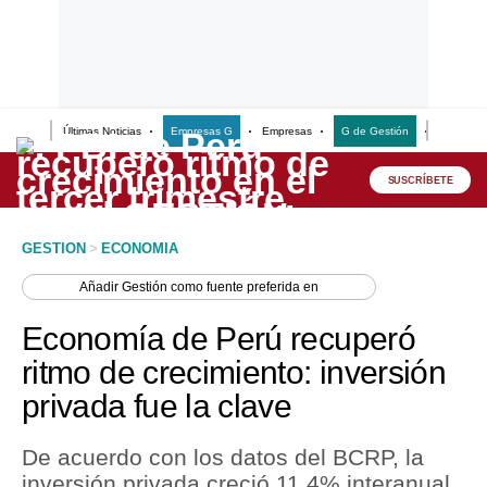
Últimas Noticias
Empresas G
Empresas
G de Gestión
Finanzas
Lo último
Peru Quiosco
SUSCRÍBETE
Portada
GESTION
>
ECONOMIA
Empresas
Añadir
Gestión
como fuente preferida en
Management & Empleo
Economía de Perú recuperó
Economía
ritmo de crecimiento: inversión
privada fue la clave
Mercados
Perú
De acuerdo con los datos del BCRP, la
inversión privada creció 11.4% interanual
Política