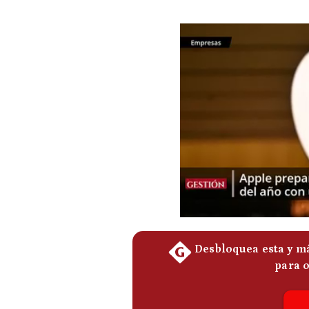
Podcast
Gestión TV
Videos
Fotogalerías
gestion.pe
¿quiénes
Somos?
Términos
Y
Condiciones
Política
De
Privacidad
Politica