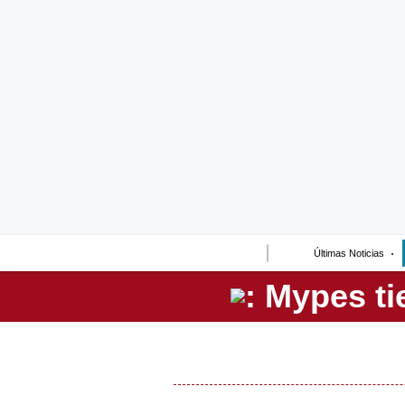
Lo último
Peru Quiosco
Portada
Empresas
Management & Empleo
Economía
Últimas Noticias
Mercados
Perú
Política
Tu Dinero