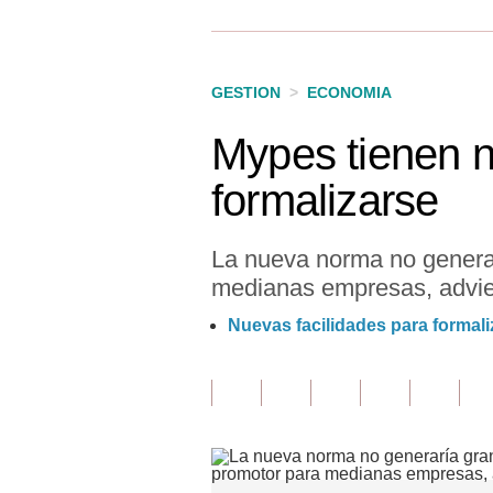
Finanzas Personales
Inmobiliarias
GESTION
>
ECONOMIA
Plus G
Mypes tienen n
Opinión
formalizarse
Editorial
Pregunta de hoy
La nueva norma no generar
medianas empresas, advier
Blogs
Nuevas facilidades para formal
Tendencias
Lujo
Viajes
Moda