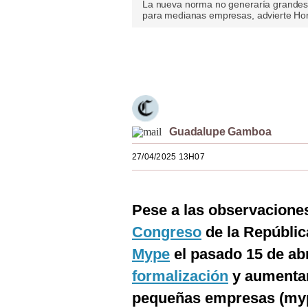
La nueva norma no generaría grandes 
Estilos
para medianas empresas, advierte Hor
Mundo
Únete a nuestro canal
EEUU
México
España
Guadalupe Gamboa
Internacional
27/04/2025 13H07
Tecnología
Club del Suscriptor
Pese a las observaciones
Congreso
de la Repúblic
Mix
Mype
el pasado 15 de abri
G de Gestión
formalización
y aumentar
Notas Contratadas
pequeñas empresas (mype