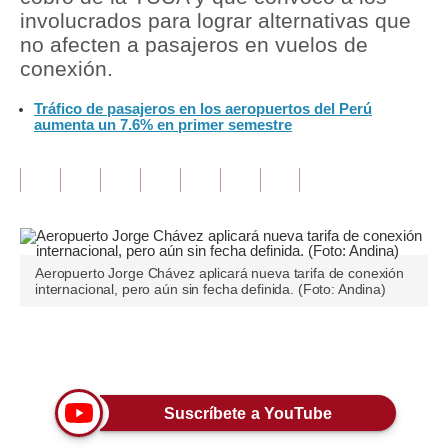
involucrados para lograr alternativas que
Tu Dinero
no afecten a pasajeros en vuelos de
conexión.
Finanzas Personales
Tráfico de pasajeros en los aeropuertos del Perú
Inmobiliarias
aumenta un 7.6% en primer semestre
Plus G
Opinión
Editorial
Aeropuerto Jorge Chávez aplicará nueva tarifa de conexión
Pregunta de hoy
internacional, pero aún sin fecha definida. (Foto: Andina)
Blogs
Únete a nuestro canal
Tendencias
Lujo
Suscríbete a YouTube
Viajes