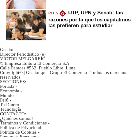
UTP, UPN y Senati: las
PLUS
G
razones por la que los capitalinos
las prefieren para estudiar
Gestión
Director Periodístico (e)
VÍCTOR MELGAREJO
© Empresa Editora El Comercio S.A.
Calle Paracas #532, Pueblo Libre, Lima.
Copyright© | Gestion.pe | Grupo El Comercio | Todos los derechos
reservados
SECCIONES:
Portada
-
Economía
-
Mundo
-
Perú
-
Tu Dinero
-
Tecnología
CONTACTO:
¿Quiénes somos?
-
Términos y Condiciones
-
Política de Privacidad
-
Politica de Cookies
-
Preguntas Frecuentes