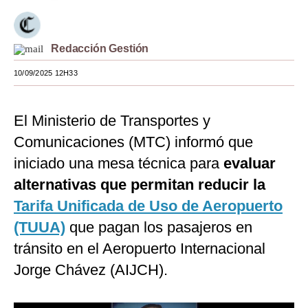
Moda
Estilos
Redacción Gestión
10/09/2025 12H33
Mundo
EEUU
El Ministerio de Transportes y
México
Comunicaciones (MTC) informó que
España
iniciado una mesa técnica para
evaluar
alternativas que permitan reducir la
Internacional
Tarifa Unificada de Uso de Aeropuerto
Tecnología
(TUUA)
que pagan los pasajeros en
Club del Suscriptor
tránsito en el Aeropuerto Internacional
Jorge Chávez (AIJCH).
Mix
G de Gestión