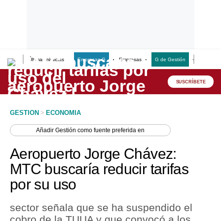
Últimas Noticias
Empresas G
Empresas
G de Gestión
Finanzas
Lo último
Peru Quiosco
SUSCRÍBETE
Portada
GESTION
>
ECONOMIA
Empresas
Añadir
Gestión
como fuente preferida en
Management & Empleo
Aeropuerto Jorge Chávez:
Economía
MTC buscaría reducir tarifas
por su uso
Mercados
Perú
sector señala que se ha suspendido el
cobro de la TUUA y que convocó a los
Política