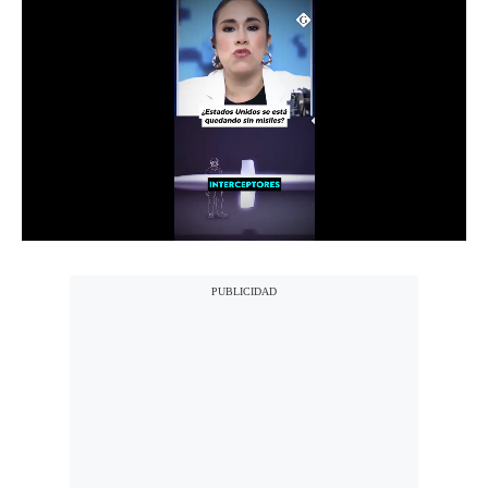
Notas Contratadas
Podcast
Gestión TV
Videos
Fotogalerías
gestion.pe
¿quiénes
Somos?
Términos
Y
Condiciones
Política
De
Privacidad