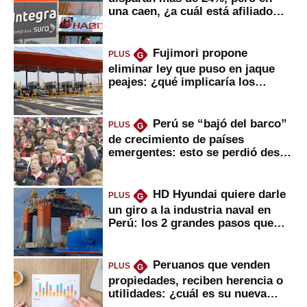
una caen, ¿a cuál está afiliado
usted?
Fujimori propone
PLUS
G
eliminar ley que puso en jaque
peajes: ¿qué implicaría los
usuarios?
Perú se “bajó del barco”
PLUS
G
de crecimiento de países
emergentes: esto se perdió desde
2022
HD Hyundai quiere darle
PLUS
G
un giro a la industria naval en
Perú: los 2 grandes pasos que
daría
Peruanos que venden
PLUS
G
propiedades, reciben herencia o
utilidades: ¿cuál es su nueva
inversión clave?