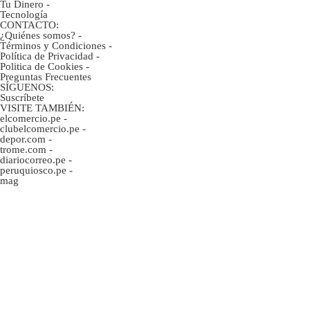
Tu Dinero
-
Tecnología
CONTACTO:
¿Quiénes somos?
-
Términos y Condiciones
-
Política de Privacidad
-
Politica de Cookies
-
Preguntas Frecuentes
SÍGUENOS:
Suscríbete
VISITE TAMBIÉN:
elcomercio.pe
-
clubelcomercio.pe
-
depor.com
-
trome.com
-
diariocorreo.pe
-
peruquiosco.pe
-
mag