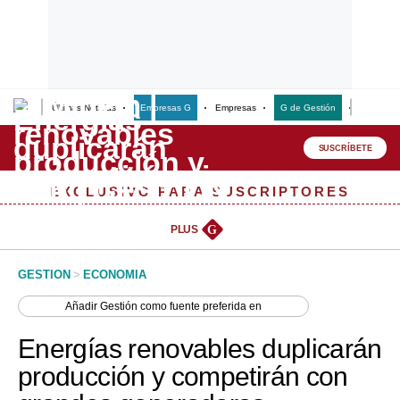
Últimas Noticias
Empresas G
Empresas
G de Gestión
Finanzas
Lo último
Peru Quiosco
SUSCRÍBETE
Portada
EXCLUSIVO PARA SUSCRIPTORES
Empresas
PLUS
G
Management & Empleo
GESTION
>
ECONOMIA
Economía
Añadir
Gestión
como fuente preferida en
Mercados
Energías renovables duplicarán
Perú
producción y competirán con
Política