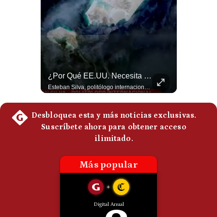
Politica
De
Cookies
Preguntas
Frecuentes
Abelardo De La Espriella Juramenta Como Nuevo Presidente | Gestión Mundo
¿Por Qué EE.UU. Necesita Desesperadamente Al Golfo? | Gestión Mundo
Momento histórico en Colombia: Abelardo de la Espriella prestó juramento y recibió la banda presidencial en la Arena USC de Cali, convirtiéndose oficialmente en el nuevo Presidente de la República para el periodo 2026-2030. Por primera vez en la historia reciente del país, la investidura presidencial se celebró fuera de Bogotá. ¿Qué opinas del inicio de este nuevo mandato constitucional? #DeLaEspriella #Colombia #PosesionPresidencial #Cali #Shorts 👉 Suscríbete y activa la campana para no perderte nuestro análisis diario. 🌎 Síguenos en nuestras redes sociales: 📌 Web oficial: https://gestion.pe/mundo/ 📌 LinkedIn: http://bit.ly/3HYIET0 📌 X (Twitter): http://bit.ly/4noZtX9 📌 TikTok: http://bit.ly/4evB6TO
Esteban Silva, politólogo internacional, explica que Estados Unidos necesita el apoyo territorial y marítimo de sus aliados del Golfo para operar cerca de Irán. Según su análisis, Teherán busca amenazar su estabilidad energética y económica para que estos gobiernos presionen a Washington y lo obliguen a negociar. #Iran #EEUU #Geopolitica #NoticiasInternacionales #Shorts 👉 Suscríbete y activa la campana para no perderte nuestro análisis diario. 🌎 Síguenos en nuestras redes sociales: 📌 Web oficial: https://gestion.pe/mundo/ 📌 LinkedIn: http://bit.ly/3HYIET0 📌 X (Twitter): http://bit.ly/4noZtX9 📌 TikTok: http://bit.ly/4evB6TO