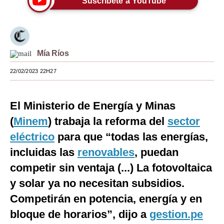
Suscríbete a YouTube
Moda
Estilos
Mía Ríos
Mundo
22/02/2023 22H27
EEUU
México
El Ministerio de Energía y Minas
España
(
Minem
) trabaja la reforma del
sector
eléctrico
Internacional
para que “todas las energías,
incluidas las
renovables
, puedan
Tecnología
competir sin ventaja (...) La fotovoltaica
Club del Suscriptor
y solar ya no necesitan subsidios.
Mix
Competirán en potencia, energía y en
bloque de horarios”, dijo a
gestion.pe
G de Gestión