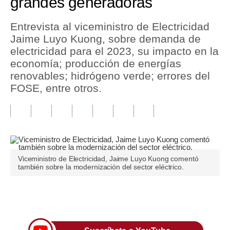
grandes generadoras
Tu Dinero
Entrevista al viceministro de Electricidad
Jaime Luyo Kuong, sobre demanda de
Finanzas Personales
electricidad para el 2023, su impacto en la
Inmobiliarias
economía; producción de energías
renovables; hidrógeno verde; errores del
Plus G
FOSE, entre otros.
Opinión
Editorial
Pregunta de hoy
Viceministro de Electricidad, Jaime Luyo Kuong comentó
Blogs
también sobre la modernización del sector eléctrico.
Tendencias
Únete a nuestro canal
Lujo
Viajes