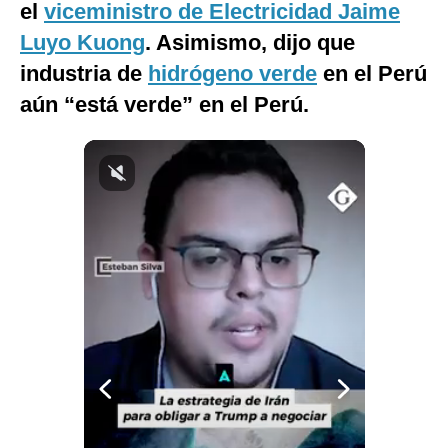
el
viceministro de Electricidad Jaime
Notas Contratadas
Luyo Kuong
. Asimismo, dijo que
Podcast
industria de
hidrógeno verde
en el Perú
aún “está verde” en el Perú.
Gestión TV
Videos
Fotogalerías
gestion.pe
¿quiénes
Somos?
Términos
Y
Condiciones
Política
De
Privacidad