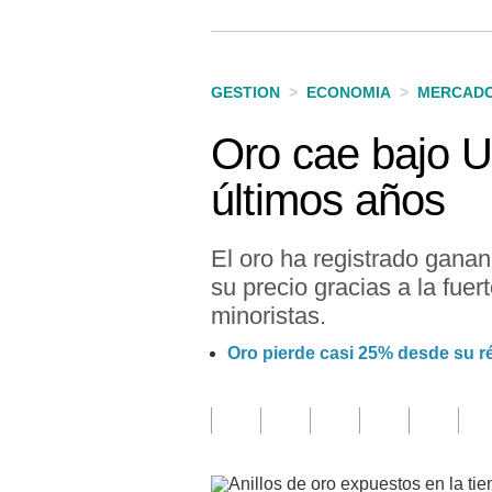
Finanzas Personales
Inmobiliarias
GESTION
>
ECONOMIA
>
MERCAD
Plus G
Oro cae bajo US
Opinión
últimos años
Editorial
Pregunta de hoy
El oro ha registrado ganan
su precio gracias a la fue
Blogs
minoristas.
Tendencias
Oro pierde casi 25% desde su r
Lujo
Viajes
Moda