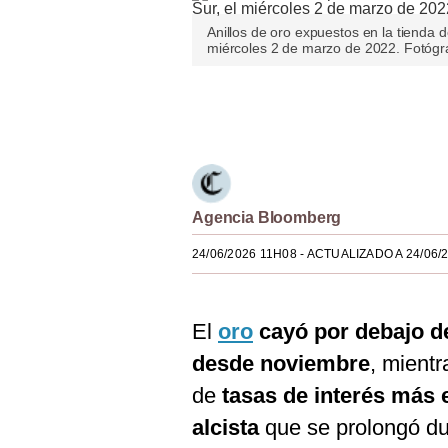
Estilos
Anillos de oro expuestos en la tienda 
miércoles 2 de marzo de 2022. Fotóg
Mundo
EEUU
Únete a nuestro canal
México
España
Agencia Bloomberg
Internacional
24/06/2026 11H08
- ACTUALIZADO A 24/06/
Tecnología
Club del Suscriptor
El
oro
cayó por debajo d
Mix
desde noviembre
, mientr
G de Gestión
de
tasas de interés más 
Notas Contratadas
alcista
que se prolongó du