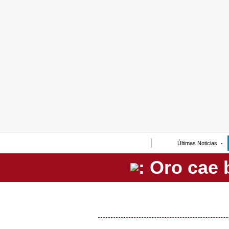
Lo último
Peru Quiosco
Portada
Empresas
Management & Empleo
Economía
Últimas Noticias
Mercados
Perú
Política
Tu Dinero