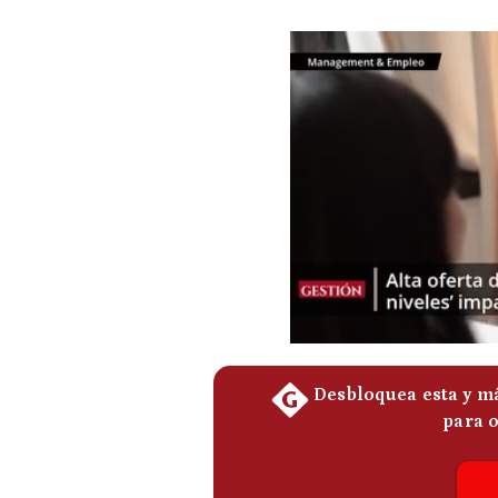
Podcast
Gestión TV
Videos
Fotogalerías
gestion.pe
¿quiénes
Somos?
Términos
Y
Condiciones
Política
De
Privacidad
Politica