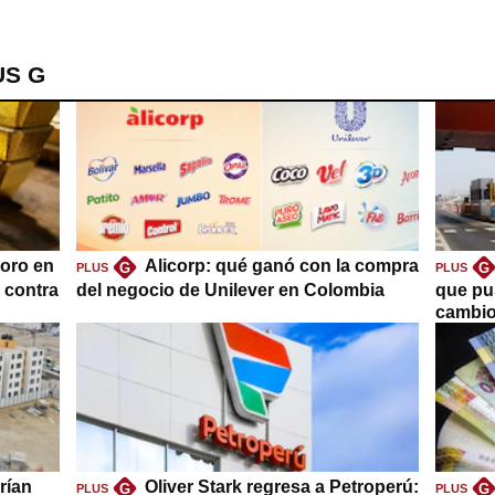
US G
oro en
Alicorp: qué ganó con la compra
G
G
PLUS
PLUS
a contra
del negocio de Unilever en Colombia
que pu
cambio
rían
Oliver Stark regresa a Petroperú:
G
G
PLUS
PLUS