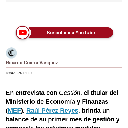
Moda
Únete a nuestro canal
Estilos
Mundo
Suscríbete a YouTube
EEUU
México
Ricardo Guerra Vásquez
España
18/06/2025 13H54
Internacional
Tecnología
En entrevista con
Gestión
, el titular del
Club del Suscriptor
Ministerio de Economía y Finanzas
(
MEF
),
Raúl Pérez Reyes
, brinda un
Mix
balance de su primer mes de gestión y
G de Gestión