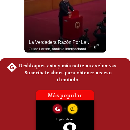
Politica
De
Cookies
Preguntas
Frecuentes
¿Turquía Ya No Confía En Que La OTAN La Defenderá? | Gestión Mundo
La Verdadera Razón Por La Que China Apoya A Irán | Gestión Mundo
Guido Larson, analista internacional plantea un escenario muy fuerte: Turquía estaría buscando nuevas garantías militares porque teme que la OTAN no responda si Israel llegara a atacarla. Luego aparece un elemento decisivo en el nuevo pacto regional: Pakistán es una potencia nuclear. 🚀 ¿Quieres entender el mundo sin ruido? Únete a nuestra comunidad y forma parte del cambio. #GestiónNewsroomLive #NoticiasGlobales #AnálisisGeopolítico #EconomíaMundial #IA #Geopolítica #LatinosEnUSA #NoticiasEnEspañol 👉 Suscríbete y activa la campana para no perderte nuestro análisis diario. 🌎 Síguenos en nuestras redes sociales: 📌 Web oficial: https://gestion.pe/mundo/ 📌 LinkedIn: http://bit.ly/3HYIET0 📌 X (Twitter): http://bit.ly/4noZtX9 📌 TikTok: http://bit.ly/4evB6TO
Guido Larson, analista internacional explica que la guerra no puede entenderse únicamente como un enfrentamiento entre Estados Unidos e Irán, sino también dentro de la competencia global entre Washington y Pekín. El analista sostiene que China mantiene su relación petrolera con Irán y que le interesa que Estados Unidos consuma recursos y pierda influencia. 🚀 ¿Quieres entender el mundo sin ruido? Únete a nuestra comunidad y forma parte del cambio. #GestiónNewsroomLive #NoticiasGlobales #AnálisisGeopolítico #EconomíaMundial #IA #Geopolítica #LatinosEnUSA #NoticiasEnEspañol 👉 Suscríbete y activa la campana para no perderte nuestro análisis diario. 🌎 Síguenos en nuestras redes sociales: 📌 Web oficial: https://gestion.pe/mundo/ 📌 LinkedIn: http://bit.ly/3HYIET0 📌 X (Twitter): http://bit.ly/4noZtX9 📌 TikTok: http://bit.ly/4evB6TO