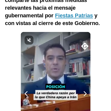
comparte las próximas medidas
Notas Contratadas
relevantes hacia el mensaje
gubernamental por
Fiestas Patrias
y
Podcast
con vistas al cierre de este Gobierno.
Gestión TV
Videos
Fotogalerías
gestion.pe
¿quiénes
Somos?
Términos
Y
Condiciones
Política
De
Privacidad