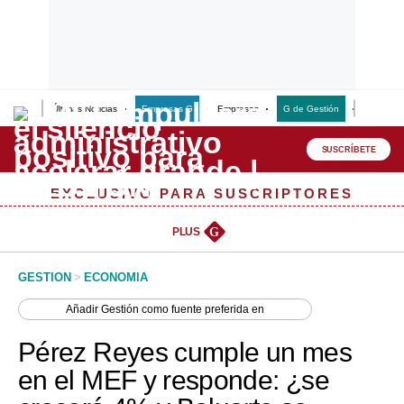
Últimas Noticias
Empresas G
Empresas
G de Gestión
Finanzas
Lo último
Peru Quiosco
SUSCRÍBETE
Portada
EXCLUSIVO PARA SUSCRIPTORES
Empresas
PLUS
G
Management & Empleo
GESTION
>
ECONOMIA
Economía
Añadir
Gestión
como fuente preferida en
Mercados
Pérez Reyes cumple un mes
Perú
en el MEF y responde: ¿se
Política