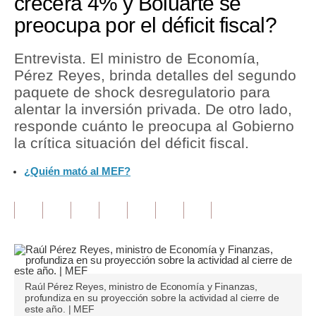
crecerá 4% y Boluarte se
preocupa por el déficit fiscal?
Tu Dinero
Finanzas Personales
Entrevista. El ministro de Economía,
Pérez Reyes, brinda detalles del segundo
Inmobiliarias
paquete de shock desregulatorio para
alentar la inversión privada. De otro lado,
Plus G
responde cuánto le preocupa al Gobierno
Opinión
la crítica situación del déficit fiscal.
Editorial
¿Quién mató al MEF?
Pregunta de hoy
Blogs
Tendencias
Lujo
Raúl Pérez Reyes, ministro de Economía y Finanzas,
profundiza en su proyección sobre la actividad al cierre de
Viajes
este año. | MEF