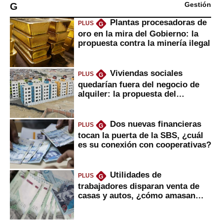
G
Gestión
Plantas procesadoras de
PLUS
G
oro en la mira del Gobierno: la
propuesta contra la minería ilegal
Viviendas sociales
PLUS
G
quedarían fuera del negocio de
alquiler: la propuesta del
gobierno
Dos nuevas financieras
PLUS
G
tocan la puerta de la SBS, ¿cuál
es su conexión con cooperativas?
Utilidades de
PLUS
G
trabajadores disparan venta de
casas y autos, ¿cómo amasan
tanta liquidez?