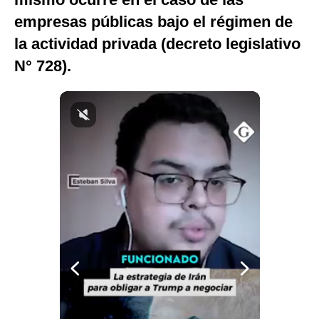
Notas Contratadas
empresas públicas bajo el régimen de
la actividad privada (decreto legislativo
Podcast
N° 728).
Gestión TV
Videos
Fotogalerías
gestion.pe
¿quiénes
Somos?
Términos
Y
Condiciones
Política
De
Privacidad