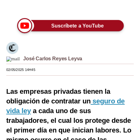
Únete a nuestro canal
Moda
Estilos
Suscríbete a YouTube
Mundo
EEUU
José Carlos Reyes Leyva
México
02/05/2025 14H45
España
Internacional
Las empresas privadas tienen la
Tecnología
obligación de contratar un
seguro de
Club del Suscriptor
vida ley
a cada uno de sus
trabajadores, el cual los protege desde
Mix
el primer día en que inician labores. Lo
G de Gestión
mismo ocurre en el caso de las