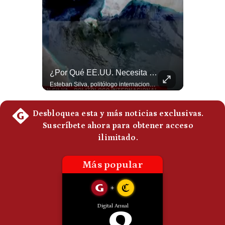
Politica
De
Cookies
Preguntas
Frecuentes
La Frontera Española Colapsa ¿Qué Está Pasando En Ceuta? | Gestión Mundo
¿Por Qué EE.UU. Necesita Desesperadamente Al Golfo? | Gestión Mundo
La madrugada del 30 de julio de 2026 marcó un antes y un después en el Estrecho de Gibraltar. En cuestión de horas, cerca de 72.000 migrantes marroquíes ingresaron al territorio español de Ceuta, desbordando por completo a una ciudad de apenas 85.000 habitantes. En este video, explicamos los detalles de la emergencia humana y las ramificaciones geopolíticas del conflicto: la trampa de los rumores en redes sociales, el rol de Marruecos, el acercamiento de España a Argelia y la respuesta de la Unión Europea ante las amenazas de suspensión del Tratado Schengen. #Ceuta #España #Marruecos #Geopolitica #PedroSanchez #NoticiasInternacionales #Schengen #Europa #CrisisMigratoria 👉 Suscríbete y activa la campana para no perderte nuestro análisis diario. 🌎 Síguenos en nuestras redes sociales: 📌 Web oficial: https://gestion.pe/mundo/ 📌 LinkedIn: http://bit.ly/3HYIET0 📌 X (Twitter): http://bit.ly/4noZtX9 📌 TikTok: http://bit.ly/4evB6TO
Esteban Silva, politólogo internacional, explica que Estados Unidos necesita el apoyo territorial y marítimo de sus aliados del Golfo para operar cerca de Irán. Según su análisis, Teherán busca amenazar su estabilidad energética y económica para que estos gobiernos presionen a Washington y lo obliguen a negociar. #Iran #EEUU #Geopolitica #NoticiasInternacionales #Shorts 👉 Suscríbete y activa la campana para no perderte nuestro análisis diario. 🌎 Síguenos en nuestras redes sociales: 📌 Web oficial: https://gestion.pe/mundo/ 📌 LinkedIn: http://bit.ly/3HYIET0 📌 X (Twitter): http://bit.ly/4noZtX9 📌 TikTok: http://bit.ly/4evB6TO