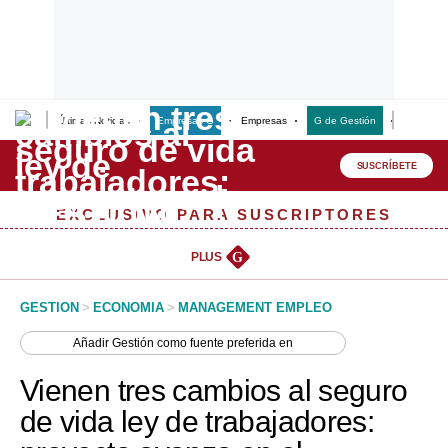
Últimas Noticias
Empresas G
Empresas
G de Gestión
Finanzas
Lo último
Peru Quiosco
SUSCRÍBETE
Portada
EXCLUSIVO PARA SUSCRIPTORES
Empresas
PLUS
G
Management & Empleo
GESTION
>
ECONOMIA
>
MANAGEMENT EMPLEO
Economía
Añadir
Gestión
como fuente preferida en
Mercados
Vienen tres cambios al seguro
Perú
de vida ley de trabajadores:
Política