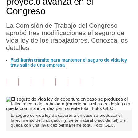
proyecto avanza en el
Congreso
Tu Dinero
Finanzas Personales
La Comisión de Trabajo del Congreso
aprobó tres modificaciones al seguro de
Inmobiliarias
vida ley de los trabajadores. Conozca los
detalles.
Plus G
Facilitarán trámite para mantener el seguro de vida ley
Opinión
tras salir de una empresa
Editorial
Pregunta de hoy
Blogs
Tendencias
El seguro de vida ley da cobertura en caso se produzca el
fallecimiento del trabajador (muerte natural o accidental) o si
Lujo
queda con una invalidez permanente total. Foto: GEC.
Viajes