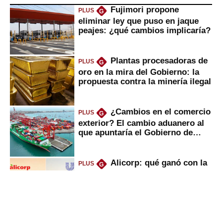
Fujimori propone
PLUS
G
eliminar ley que puso en jaque
peajes: ¿qué cambios implicaría?
Plantas procesadoras de
PLUS
G
oro en la mira del Gobierno: la
propuesta contra la minería ilegal
¿Cambios en el comercio
PLUS
G
exterior? El cambio aduanero al
que apuntaría el Gobierno de
Fujimori
Alicorp: qué ganó con la
PLUS
G
compra del negocio de Unilever
en Colombia
UTP, UPN y Senati: las
PLUS
G