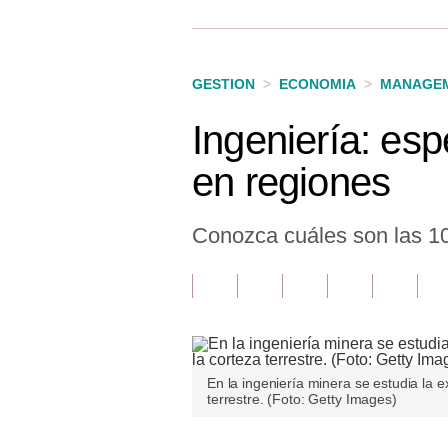
Finanzas Personales
Inmobiliarias
GESTION
>
ECONOMIA
>
MANAGEM
Plus G
Ingeniería: esp
Opinión
en regiones
Editorial
Pregunta de hoy
Conozca cuáles son las 10 
Blogs
Tendencias
Lujo
En la ingeniería minera se estudia la e
Viajes
terrestre. (Foto: Getty Images)
Moda