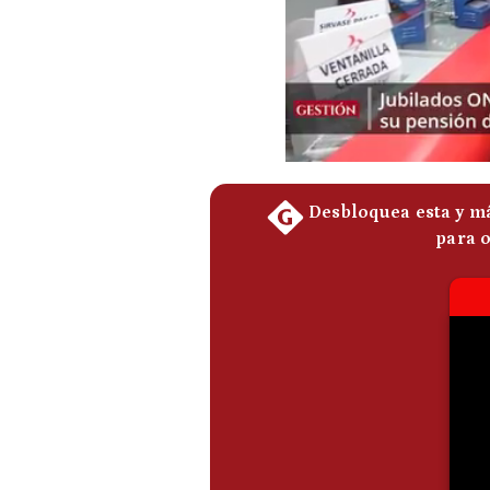
Podcast
Gestión TV
Videos
Fotogalerías
gestion.pe
¿quiénes
Somos?
Términos
Y
Condiciones
Política
De
Privacidad
Politica