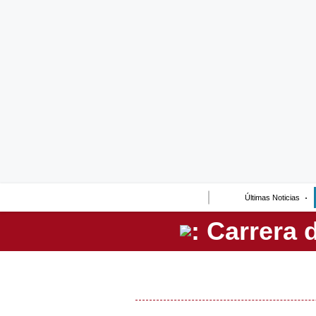
Lo último
Peru Quiosco
Portada
Empresas
Management & Empleo
Economía
Últimas Noticias
Mercados
Perú
Política
Tu Dinero