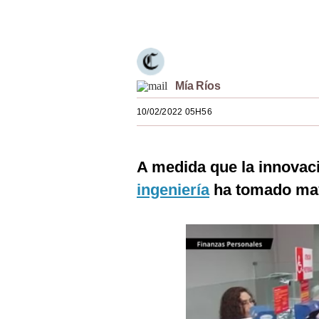
Únete a nuestro canal
Estilos
Mundo
EEUU
Mía Ríos
México
10/02/2022 05H56
España
Internacional
A medida que la innovaci
Tecnología
ingeniería
ha tomado may
Club del Suscriptor
Mix
G de Gestión
Notas Contratadas