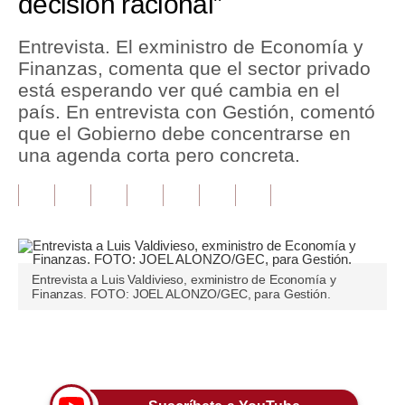
decisión racional”
Tu Dinero
Entrevista. El exministro de Economía y
Finanzas, comenta que el sector privado
Finanzas Personales
está esperando ver qué cambia en el
Inmobiliarias
país. En entrevista con Gestión, comentó
que el Gobierno debe concentrarse en
Plus G
una agenda corta pero concreta.
Opinión
Editorial
Pregunta de hoy
Entrevista a Luis Valdivieso, exministro de Economía y
Blogs
Finanzas. FOTO: JOEL ALONZO/GEC, para Gestión.
Tendencias
Únete a nuestro canal
Lujo
Viajes