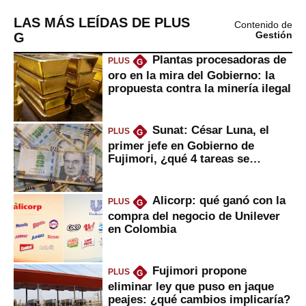
LAS MÁS LEÍDAS DE PLUS
Contenido de
G
Gestión
Plantas procesadoras de
PLUS
G
oro en la mira del Gobierno: la
propuesta contra la minería ilegal
Sunat: César Luna, el
PLUS
G
primer jefe en Gobierno de
Fujimori, ¿qué 4 tareas se
marcan urgentes?
Alicorp: qué ganó con la
PLUS
G
compra del negocio de Unilever
en Colombia
Fujimori propone
PLUS
G
eliminar ley que puso en jaque
peajes: ¿qué cambios implicaría?