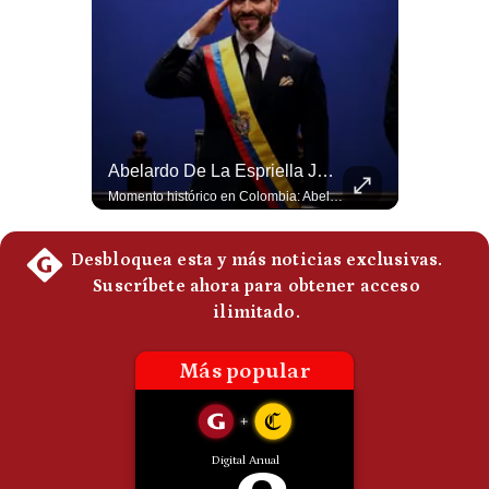
Politica
De
Cookies
Preguntas
Frecuentes
La Frontera Española Colapsa ¿Qué Está Pasando En Ceuta? | Gestión Mundo
Abelardo De La Espriella Juramenta Como Nuevo Presidente | Gestión Mundo
La madrugada del 30 de julio de 2026 marcó un antes y un después en el Estrecho de Gibraltar. En cuestión de horas, cerca de 72.000 migrantes marroquíes ingresaron al territorio español de Ceuta, desbordando por completo a una ciudad de apenas 85.000 habitantes. En este video, explicamos los detalles de la emergencia humana y las ramificaciones geopolíticas del conflicto: la trampa de los rumores en redes sociales, el rol de Marruecos, el acercamiento de España a Argelia y la respuesta de la Unión Europea ante las amenazas de suspensión del Tratado Schengen. #Ceuta #España #Marruecos #Geopolitica #PedroSanchez #NoticiasInternacionales #Schengen #Europa #CrisisMigratoria 👉 Suscríbete y activa la campana para no perderte nuestro análisis diario. 🌎 Síguenos en nuestras redes sociales: 📌 Web oficial: https://gestion.pe/mundo/ 📌 LinkedIn: http://bit.ly/3HYIET0 📌 X (Twitter): http://bit.ly/4noZtX9 📌 TikTok: http://bit.ly/4evB6TO
Momento histórico en Colombia: Abelardo de la Espriella prestó juramento y recibió la banda presidencial en la Arena USC de Cali, convirtiéndose oficialmente en el nuevo Presidente de la República para el periodo 2026-2030. Por primera vez en la historia reciente del país, la investidura presidencial se celebró fuera de Bogotá. ¿Qué opinas del inicio de este nuevo mandato constitucional? #DeLaEspriella #Colombia #PosesionPresidencial #Cali #Shorts 👉 Suscríbete y activa la campana para no perderte nuestro análisis diario. 🌎 Síguenos en nuestras redes sociales: 📌 Web oficial: https://gestion.pe/mundo/ 📌 LinkedIn: http://bit.ly/3HYIET0 📌 X (Twitter): http://bit.ly/4noZtX9 📌 TikTok: http://bit.ly/4evB6TO