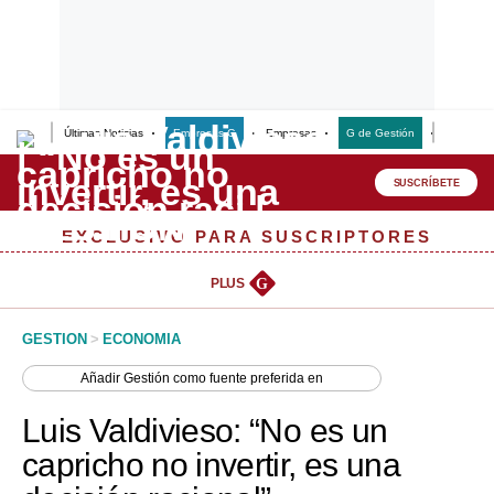
Últimas Noticias
Empresas G
Empresas
G de Gestión
Finanzas
Lo último
Peru Quiosco
SUSCRÍBETE
Portada
EXCLUSIVO PARA SUSCRIPTORES
Empresas
PLUS
G
Management & Empleo
GESTION
>
ECONOMIA
Economía
Añadir
Gestión
como fuente preferida en
Mercados
Luis Valdivieso: “No es un
Perú
capricho no invertir, es una
Política