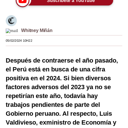
Suscríbete a YouTube
Moda
Estilos
Whitney Miñán
Mundo
05/02/2024 10H22
EEUU
México
Después de contraerse el año pasado,
España
el Perú está en busca de una cifra
positiva en el 2024. Si bien diversos
Internacional
factores adversos del 2023 ya no se
Tecnología
repetirían este año, todavía hay
Club del Suscriptor
trabajos pendientes de parte del
Mix
Gobierno peruano. Al respecto, Luis
Valdivieso, exministro de Economía y
G de Gestión