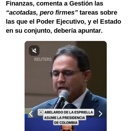
Finanzas, comenta a Gestión las
Notas Contratadas
“acotadas, pero firmes”
tareas sobre
Podcast
las que el Poder Ejecutivo, y el Estado
en su conjunto, debería apuntar.
Gestión TV
Videos
Fotogalerías
gestion.pe
¿quiénes
Somos?
Términos
Y
Condiciones
Política
De
Privacidad