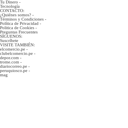
Tu Dinero
-
Tecnología
CONTACTO:
¿Quiénes somos?
-
Términos y Condiciones
-
Política de Privacidad
-
Politica de Cookies
-
Preguntas Frecuentes
SÍGUENOS:
Suscríbete
VISITE TAMBIÉN:
elcomercio.pe
-
clubelcomercio.pe
-
depor.com
-
trome.com
-
diariocorreo.pe
-
peruquiosco.pe
-
mag