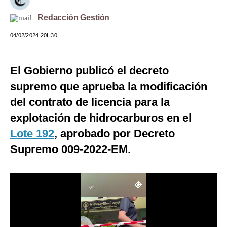
Moda
Redacción Gestión
Estilos
04/02/2024 20H30
Mundo
El Gobierno publicó el decreto
EEUU
supremo que aprueba la modificación
México
del contrato de licencia para la
explotación de hidrocarburos en el
España
Lote 192
, aprobado por Decreto
Internacional
Supremo 009-2022-EM.
Tecnología
Club del Suscriptor
Mix
G de Gestión