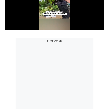
Notas Contratadas
Podcast
Gestión TV
Videos
Fotogalerías
gestion.pe
¿quiénes
Somos?
Términos
Y
Condiciones
Política
De
Privacidad