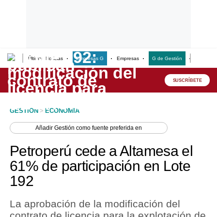
Últimas Noticias
Empresas G
Empresas
G de Gestión
Finanzas
Lo último
Peru Quiosco
SUSCRÍBETE
Portada
GESTION
>
ECONOMIA
Empresas
Añadir
Gestión
como fuente preferida en
Management & Empleo
Petroperú cede a Altamesa el
Economía
61% de participación en Lote
192
Mercados
Perú
La aprobación de la modificación del
contrato de licencia para la explotación de
Política