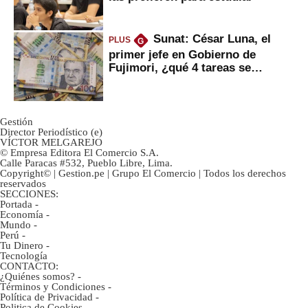
Sunat: César Luna, el
PLUS
G
primer jefe en Gobierno de
Fujimori, ¿qué 4 tareas se
marcan urgentes?
Gestión
Director Periodístico (e)
VÍCTOR MELGAREJO
© Empresa Editora El Comercio S.A.
Calle Paracas #532, Pueblo Libre, Lima.
Copyright© | Gestion.pe | Grupo El Comercio | Todos los derechos
reservados
SECCIONES:
Portada
-
Economía
-
Mundo
-
Perú
-
Tu Dinero
-
Tecnología
CONTACTO:
¿Quiénes somos?
-
Términos y Condiciones
-
Política de Privacidad
-
Politica de Cookies
-