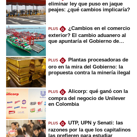
eliminar ley que puso en jaque
peajes: ¿qué cambios implicaría?
¿Cambios en el comercio
PLUS
G
exterior? El cambio aduanero al
que apuntaría el Gobierno de
Fujimori
Plantas procesadoras de
PLUS
G
oro en la mira del Gobierno: la
propuesta contra la minería ilegal
Alicorp: qué ganó con la
PLUS
G
compra del negocio de Unilever
en Colombia
UTP, UPN y Senati: las
PLUS
G
razones por la que los capitalinos
las prefieren para estudiar