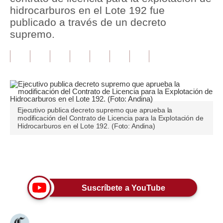
hidrocarburos en el Lote 192 fue
Tu Dinero
publicado a través de un decreto
supremo.
Finanzas Personales
Inmobiliarias
Plus G
Opinión
Ejecutivo publica decreto supremo que aprueba la
modificación del Contrato de Licencia para la Explotación de
Editorial
Hidrocarburos en el Lote 192. (Foto: Andina)
Pregunta de hoy
Únete a nuestro canal
Blogs
Tendencias
Suscríbete a YouTube
Lujo
Viajes