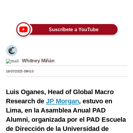
Moda
Únete a nuestro canal
Estilos
Suscríbete a YouTube
Mundo
EEUU
México
Whitney Miñán
España
16/07/2025 09H10
Internacional
Luis Oganes, Head of Global Macro
Tecnología
Research de
JP Morgan
, estuvo en
Club del Suscriptor
Lima, en la Asamblea Anual PAD
Mix
Alumni, organizada por el PAD Escuela
de Dirección de la Universidad de
G de Gestión