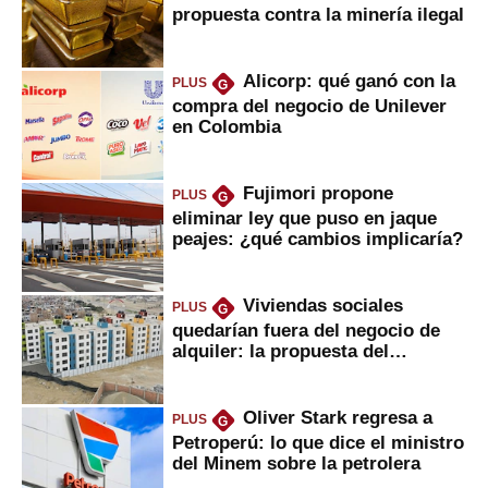
propuesta contra la minería ilegal
Alicorp: qué ganó con la
PLUS
G
compra del negocio de Unilever
en Colombia
Fujimori propone
PLUS
G
eliminar ley que puso en jaque
peajes: ¿qué cambios implicaría?
Viviendas sociales
PLUS
G
quedarían fuera del negocio de
alquiler: la propuesta del
gobierno
Oliver Stark regresa a
PLUS
G
Petroperú: lo que dice el ministro
del Minem sobre la petrolera