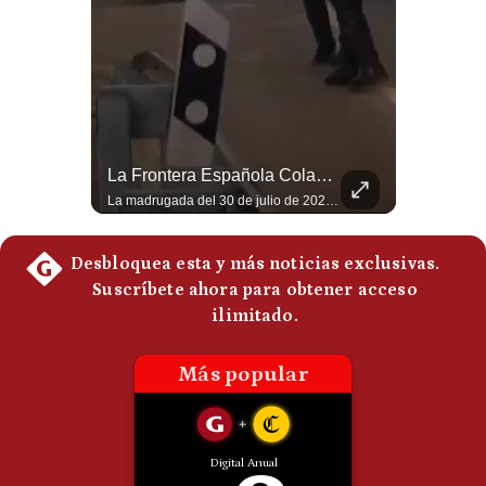
Politica
De
Cookies
Preguntas
Frecuentes
¿Irán Se Está Convirtiendo En Un Régimen Militar? | #radar24
La Frontera Española Colapsa ¿Qué Está Pasando En Ceuta? | Gestión Mundo
Esteban Silva, politólogo internacional, señala que algunos analistas consideran que la estructura religiosa iraní estaría sirviendo para sostener el poder de una cúpula militar. Explica que la Guardia Revolucionaria está aumentando su influencia sobre la seguridad, las decisiones estratégicas y hasta asuntos económicos como el estrecho de Ormuz. #Iran #GuardiaRevolucionaria #Geopolitica #NoticiasInternacionales #Shorts 👉 Suscríbete y activa la campana para no perderte nuestro análisis diario. 🌎 Síguenos en nuestras redes sociales: 📌 Web oficial: https://gestion.pe/mundo/ 📌 LinkedIn: http://bit.ly/3HYIET0 📌 X (Twitter): http://bit.ly/4noZtX9 📌 TikTok: http://bit.ly/4evB6TO
La madrugada del 30 de julio de 2026 marcó un antes y un después en el Estrecho de Gibraltar. En cuestión de horas, cerca de 72.000 migrantes marroquíes ingresaron al territorio español de Ceuta, desbordando por completo a una ciudad de apenas 85.000 habitantes. En este video, explicamos los detalles de la emergencia humana y las ramificaciones geopolíticas del conflicto: la trampa de los rumores en redes sociales, el rol de Marruecos, el acercamiento de España a Argelia y la respuesta de la Unión Europea ante las amenazas de suspensión del Tratado Schengen. #Ceuta #España #Marruecos #Geopolitica #PedroSanchez #NoticiasInternacionales #Schengen #Europa #CrisisMigratoria 👉 Suscríbete y activa la campana para no perderte nuestro análisis diario. 🌎 Síguenos en nuestras redes sociales: 📌 Web oficial: https://gestion.pe/mundo/ 📌 LinkedIn: http://bit.ly/3HYIET0 📌 X (Twitter): http://bit.ly/4noZtX9 📌 TikTok: http://bit.ly/4evB6TO