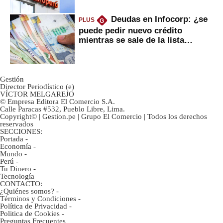
Deudas en Infocorp: ¿se
PLUS
G
puede pedir nuevo crédito
mientras se sale de la lista
negra?
Gestión
Director Periodístico (e)
VÍCTOR MELGAREJO
© Empresa Editora El Comercio S.A.
Calle Paracas #532, Pueblo Libre, Lima.
Copyright© | Gestion.pe | Grupo El Comercio | Todos los derechos
reservados
SECCIONES:
Portada
-
Economía
-
Mundo
-
Perú
-
Tu Dinero
-
Tecnología
CONTACTO:
¿Quiénes somos?
-
Términos y Condiciones
-
Política de Privacidad
-
Politica de Cookies
-
Preguntas Frecuentes