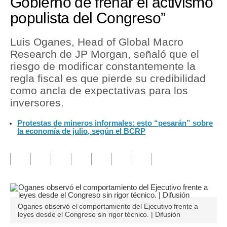
Gobierno de frenar el activismo
populista del Congreso”
Tu Dinero
Finanzas Personales
Luis Oganes, Head of Global Macro
Research de JP Morgan, señaló que el
Inmobiliarias
riesgo de modificar constantemente la
regla fiscal es que pierde su credibilidad
Plus G
como ancla de expectativas para los
Opinión
inversores.
Editorial
Protestas de mineros informales: esto “pesarán” sobre
la economía de julio, según el BCRP
Pregunta de hoy
Blogs
Tendencias
Lujo
Oganes observó el comportamiento del Ejecutivo frente a
leyes desde el Congreso sin rigor técnico. | Difusión
Viajes