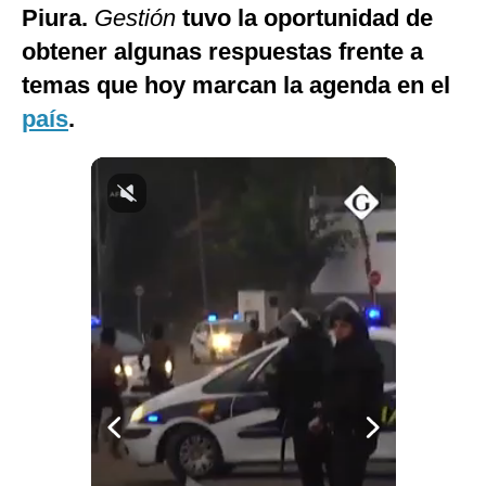
Piura.
Gestión
tuvo la oportunidad de
Notas Contratadas
obtener algunas respuestas frente a
Podcast
temas que hoy marcan la agenda en el
Gestión TV
país
.
Videos
Fotogalerías
gestion.pe
¿quiénes
Somos?
Términos
Y
Condiciones
Política
De
Privacidad