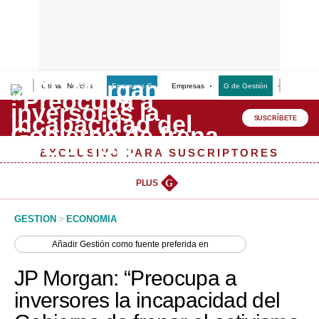
Últimas Noticias
Empresas G
Empresas
G de Gestión
Finanzas
Lo último
Peru Quiosco
SUSCRÍBETE
Portada
EXCLUSIVO PARA SUSCRIPTORES
Empresas
PLUS
G
Management & Empleo
GESTION
>
ECONOMIA
Economía
Añadir
Gestión
como fuente preferida en
Mercados
JP Morgan: “Preocupa a
Perú
inversores la incapacidad del
Política