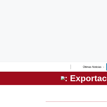
Lo último
Peru Quiosco
Portada
Empresas
Management & Empleo
Economía
Últimas Noticias
Mercados
Perú
Política
Tu Dinero