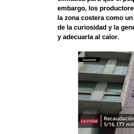
Podcast
embargo, los productore
Gestión TV
la zona costera como un
de la curiosidad y la gené
Videos
y adecuarla al calor.
Fotogalerías
gestion.pe
¿quiénes
Somos?
Términos
Y
Condiciones
Política
De
Privacidad
Politica