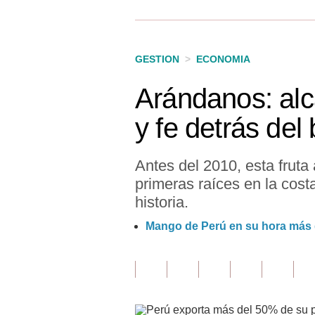
Finanzas Personales
Inmobiliarias
GESTION
>
ECONOMIA
Plus G
Arándanos: alc
Opinión
y fe detrás de
Editorial
Pregunta de hoy
Antes del 2010, esta fruta
primeras raíces en la cos
Blogs
historia.
Tendencias
Mango de Perú en su hora más du
Lujo
Viajes
Moda