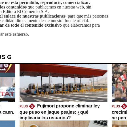
ue no está permitido, reproducir, comercializar,
 los contenidos
que publicamos en nuestra web, sin
sa Editora El Comercio S.A.
el enlace de nuestras publicaciones
, para que más personas
calidad directamente desde nuestra fuente oficial.
tar de todo el contenido exclusivo
que elaboramos para
ar este esfuerzo.
US G
e
Fujimori propone eliminar ley
G
G
PLUS
PLUS
a caen,
que puso en jaque peajes: ¿qué
crecim
implicaría los usuarios?
se per