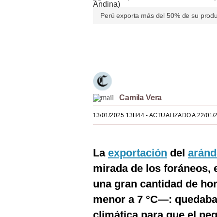
Estilos
Perú exporta más del 50% de su produ
Mundo
Únete a nuestro canal
EEUU
México
España
Camila Vera
Internacional
13/01/2025 13H44
- ACTUALIZADO A 22/01/
Tecnología
Club del Suscriptor
La
exportación
del
aránd
Mix
mirada de los foráneos, e
una gran cantidad de ho
G de Gestión
menor a 7 °C—: quedaba 
Notas Contratadas
climática para que el pe