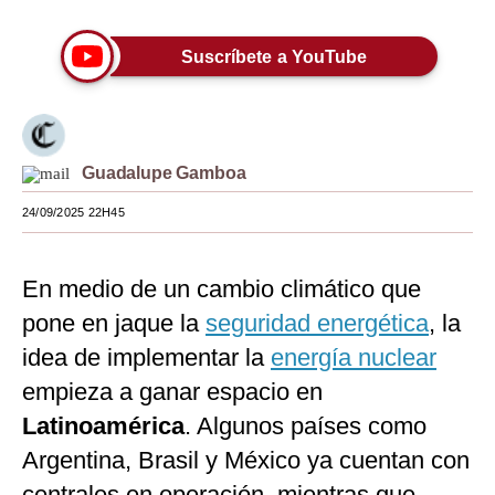
Moda
Suscríbete a YouTube
Estilos
Mundo
EEUU
Guadalupe Gamboa
México
24/09/2025 22H45
España
En medio de un cambio climático que
Internacional
pone en jaque la
seguridad energética
, la
Tecnología
idea de implementar la
energía nuclear
Club del Suscriptor
empieza a ganar espacio en
Latinoamérica
. Algunos países como
Mix
Argentina, Brasil y México ya cuentan con
G de Gestión
centrales en operación, mientras que