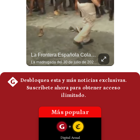
Politica
De
Cookies
Preguntas
Frecuentes
Tragedia En Tailandia: Joven De 14 Años Ataca A Su Familia Y Colegio | Gestión Mundo
La Frontera Española Colapsa ¿Qué Está Pasando En Ceuta? | Gestión Mundo
Un adolescente de 14 años mató a sus abuelos y luego atacó su colegio de secundaria en Tailandia, dejando cinco fallecidos adicionales y más de 30 heridos antes de quitarse la vida. Según las autoridades y el primer ministro Anutin Charnvirakul, el hecho habría sido motivado por estrés académico extremo. El suceso reabre el debate sobre la alta posesión de armas de fuego en el país asiático. #Tailandia #Noticias #UltimaHora #NoticiasInternacionales #Shorts 👉 Suscríbete y activa la campana para no perderte nuestro análisis diario. 🌎 Síguenos en nuestras redes sociales: 📌 Web oficial: https://gestion.pe/mundo/ 📌 LinkedIn: http://bit.ly/3HYIET0 📌 X (Twitter): http://bit.ly/4noZtX9 📌 TikTok: http://bit.ly/4evB6TO
La madrugada del 30 de julio de 2026 marcó un antes y un después en el Estrecho de Gibraltar. En cuestión de horas, cerca de 72.000 migrantes marroquíes ingresaron al territorio español de Ceuta, desbordando por completo a una ciudad de apenas 85.000 habitantes. En este video, explicamos los detalles de la emergencia humana y las ramificaciones geopolíticas del conflicto: la trampa de los rumores en redes sociales, el rol de Marruecos, el acercamiento de España a Argelia y la respuesta de la Unión Europea ante las amenazas de suspensión del Tratado Schengen. #Ceuta #España #Marruecos #Geopolitica #PedroSanchez #NoticiasInternacionales #Schengen #Europa #CrisisMigratoria 👉 Suscríbete y activa la campana para no perderte nuestro análisis diario. 🌎 Síguenos en nuestras redes sociales: 📌 Web oficial: https://gestion.pe/mundo/ 📌 LinkedIn: http://bit.ly/3HYIET0 📌 X (Twitter): http://bit.ly/4noZtX9 📌 TikTok: http://bit.ly/4evB6TO