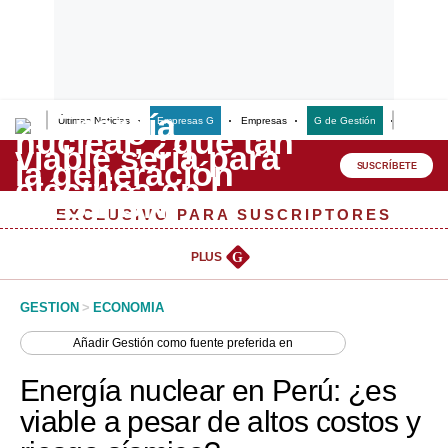
Últimas Noticias
Empresas G
Empresas
G de Gestión
Finanzas
Lo último
Peru Quiosco
SUSCRÍBETE
Portada
EXCLUSIVO PARA SUSCRIPTORES
Empresas
PLUS
G
Management & Empleo
GESTION
>
ECONOMIA
Economía
Añadir
Gestión
como fuente preferida en
Mercados
Energía nuclear en Perú: ¿es
Perú
viable a pesar de altos costos y
Política