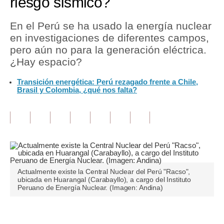
riesgo sísmico?
Tu Dinero
En el Perú se ha usado la energía nuclear
en investigaciones de diferentes campos,
Finanzas Personales
pero aún no para la generación eléctrica.
Inmobiliarias
¿Hay espacio?
Plus G
Transición energética: Perú rezagado frente a Chile,
Brasil y Colombia, ¿qué nos falta?
Opinión
Editorial
Pregunta de hoy
Blogs
Actualmente existe la Central Nuclear del Perú "Racso",
Tendencias
ubicada en Huarangal (Carabayllo), a cargo del Instituto
Peruano de Energía Nuclear. (Imagen: Andina)
Lujo
Viajes
Únete a nuestro canal