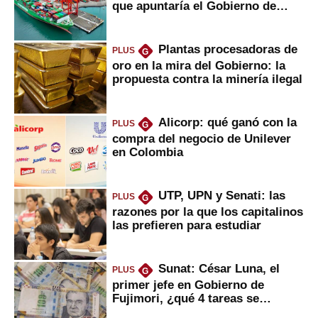
que apuntaría el Gobierno de
Fujimori
Plantas procesadoras de
PLUS
G
oro en la mira del Gobierno: la
propuesta contra la minería ilegal
Alicorp: qué ganó con la
PLUS
G
compra del negocio de Unilever
en Colombia
UTP, UPN y Senati: las
PLUS
G
razones por la que los capitalinos
las prefieren para estudiar
Sunat: César Luna, el
PLUS
G
primer jefe en Gobierno de
Fujimori, ¿qué 4 tareas se
marcan urgentes?