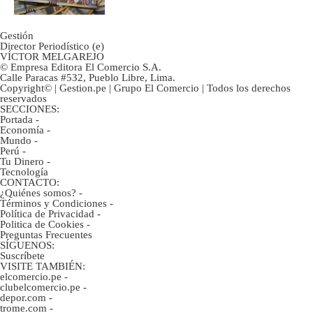
Gestión
Director Periodístico (e)
VÍCTOR MELGAREJO
© Empresa Editora El Comercio S.A.
Calle Paracas #532, Pueblo Libre, Lima.
Copyright© | Gestion.pe | Grupo El Comercio | Todos los derechos
reservados
SECCIONES:
Portada
-
Economía
-
Mundo
-
Perú
-
Tu Dinero
-
Tecnología
CONTACTO:
¿Quiénes somos?
-
Términos y Condiciones
-
Política de Privacidad
-
Politica de Cookies
-
Preguntas Frecuentes
SÍGUENOS:
Suscríbete
VISITE TAMBIÉN:
elcomercio.pe
-
clubelcomercio.pe
-
depor.com
-
trome.com
-