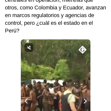
Notas Contratadas
otros, como Colombia y Ecuador, avanzan
en marcos regulatorios y agencias de
Podcast
control, pero ¿cuál es el estado en el
Gestión TV
Perú?
Videos
Fotogalerías
gestion.pe
¿quiénes
Somos?
Términos
Y
Condiciones
Política
De
Privacidad