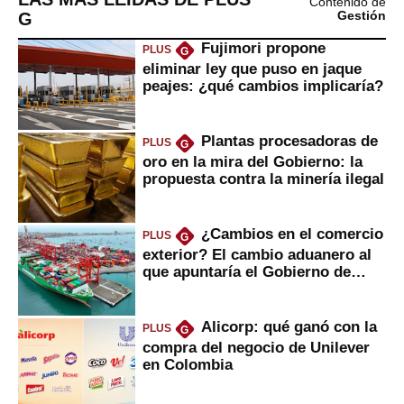
Contenido de
G
Gestión
Fujimori propone
PLUS
G
eliminar ley que puso en jaque
peajes: ¿qué cambios implicaría?
Plantas procesadoras de
PLUS
G
oro en la mira del Gobierno: la
propuesta contra la minería ilegal
¿Cambios en el comercio
PLUS
G
exterior? El cambio aduanero al
que apuntaría el Gobierno de
Fujimori
Alicorp: qué ganó con la
PLUS
G
compra del negocio de Unilever
en Colombia