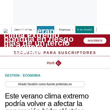
Últimas Noticias
Empresas G
Empresas
G de Gestión
Finanzas
Lo último
Peru Quiosco
SUSCRÍBETE
Portada
EXCLUSIVO PARA SUSCRIPTORES
Empresas
PLUS
G
Management & Empleo
GESTION
>
ECONOMIA
Economía
Añadir
Gestión
como fuente preferida en
Mercados
Este verano clima extremo
Perú
podría volver a afectar la
Política