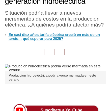
generación hidroeléctrica
Tu Dinero
Situación podría llevar a nuevos
incrementos de costos en la producción
Finanzas Personales
eléctrica. ¿A quiénes podría afectar más?
Inmobiliarias
En casi diez años tarifa eléctrica creció en más de un
tercio: ¿qué esperar para 2025?
Plus G
Opinión
Editorial
Pregunta de hoy
Producción hidroeléctrica podría verse mermada en este
Blogs
verano
Tendencias
Únete a nuestro canal
Lujo
Viajes
Suscríbete a YouTube