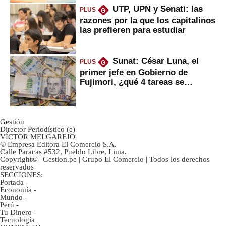
UTP, UPN y Senati: las
PLUS
G
razones por la que los capitalinos
las prefieren para estudiar
Sunat: César Luna, el
PLUS
G
primer jefe en Gobierno de
Fujimori, ¿qué 4 tareas se
marcan urgentes?
Gestión
Director Periodístico (e)
VÍCTOR MELGAREJO
© Empresa Editora El Comercio S.A.
Calle Paracas #532, Pueblo Libre, Lima.
Copyright© | Gestion.pe | Grupo El Comercio | Todos los derechos
reservados
SECCIONES:
Portada
-
Economía
-
Mundo
-
Perú
-
Tu Dinero
-
Tecnología