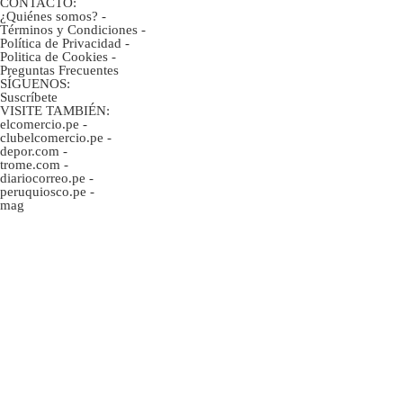
CONTACTO:
¿Quiénes somos?
-
Términos y Condiciones
-
Política de Privacidad
-
Politica de Cookies
-
Preguntas Frecuentes
SÍGUENOS:
Suscríbete
VISITE TAMBIÉN:
elcomercio.pe
-
clubelcomercio.pe
-
depor.com
-
trome.com
-
diariocorreo.pe
-
peruquiosco.pe
-
mag