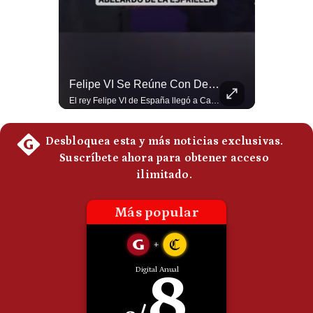
Politica
De
Cookies
Preguntas
Frecuentes
¿Irán Se Está Convirtiendo En Un Régimen Militar? | #radar24
Felipe VI Se Reúne Con De La Espriella Antes De La Investidura | Gestión Mundo
Esteban Silva, politólogo internacional, señala que algunos analistas consideran que la estructura religiosa iraní estaría sirviendo para sostener el poder de una cúpula militar. Explica que la Guardia Revolucionaria está aumentando su influencia sobre la seguridad, las decisiones estratégicas y hasta asuntos económicos como el estrecho de Ormuz. #Iran #GuardiaRevolucionaria #Geopolitica #NoticiasInternacionales #Shorts 👉 Suscríbete y activa la campana para no perderte nuestro análisis diario. 🌎 Síguenos en nuestras redes sociales: 📌 Web oficial: https://gestion.pe/mundo/ 📌 LinkedIn: http://bit.ly/3HYIET0 📌 X (Twitter): http://bit.ly/4noZtX9 📌 TikTok: http://bit.ly/4evB6TO
El rey Felipe VI de España llegó a Cali para reunirse con el presidente electo de Colombia, Abelardo de la Espriella, horas antes de su histórica investidura presidencial. Un encuentro clave que refuerza las relaciones diplomáticas y bilaterales entre ambas naciones antes de la ceremonia oficial. ¿Qué opinas sobre el papel diplomático de España en la política latinoamericana? #FelipeVI #DeLaEspriella #Colombia #Espana #PoliticaInternacional #Shorts 👉 Suscríbete y activa la campana para no perderte nuestro análisis diario. 🌎 Síguenos en nuestras redes sociales: 📌 Web oficial: https://gestion.pe/mundo/ 📌 LinkedIn: http://bit.ly/3HYIET0 📌 X (Twitter): http://bit.ly/4noZtX9 📌 TikTok: http://bit.ly/4evB6TO