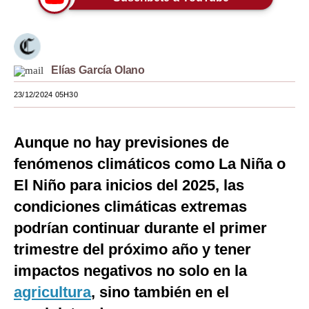
Moda
Estilos
Elías García Olano
Mundo
23/12/2024 05H30
EEUU
México
Aunque no hay previsiones de
España
fenómenos climáticos como La Niña o
El Niño para inicios del 2025, las
Internacional
condiciones climáticas extremas
Tecnología
podrían continuar durante el primer
Club del Suscriptor
trimestre del próximo año y tener
impactos negativos no solo en la
Mix
agricultura
, sino también en el
G de Gestión