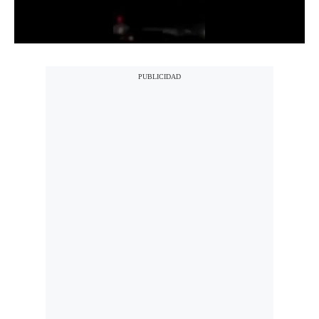
Notas Contratadas
Podcast
Gestión TV
Videos
Fotogalerías
gestion.pe
¿quiénes
Somos?
Términos
Y
Condiciones
Política
De
Privacidad