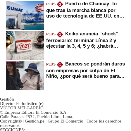
Puerto de Chancay: lo
PLUS
G
que trae la marcha blanca por
uso de tecnología de EE.UU. en
mercancías
Keiko anuncia “shock”
PLUS
G
ferroviario: terminar Línea 2 y
ejecutar la 3, 4, 5 y 6; ¿habrá
avances?
Bancos se pondrán duros
PLUS
G
con empresas por culpa de El
Niño, ¿por qué será bueno para
ahorristas?
Gestión
Director Periodístico (e)
VÍCTOR MELGAREJO
© Empresa Editora El Comercio S.A.
Calle Paracas #532, Pueblo Libre, Lima.
Copyright© | Gestion.pe | Grupo El Comercio | Todos los derechos
reservados
SECCIONES: