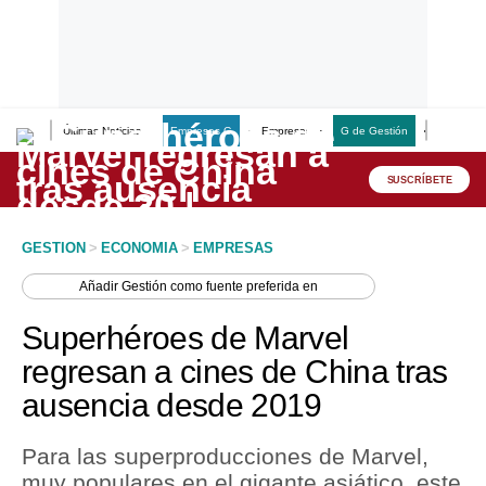
Últimas Noticias
Empresas G
Empresas
G de Gestión
Finanzas
Lo último
Peru Quiosco
SUSCRÍBETE
Portada
GESTION
>
ECONOMIA
>
EMPRESAS
Empresas
Añadir
Gestión
como fuente preferida en
Management & Empleo
Superhéroes de Marvel
Economía
regresan a cines de China tras
ausencia desde 2019
Mercados
Perú
Para las superproducciones de Marvel,
muy populares en el gigante asiático, este
Política