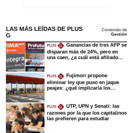
LAS MÁS LEÍDAS DE PLUS
Contenido de
G
Gestión
Ganancias de tres AFP se
PLUS
G
disparan más de 24%, pero en
una caen, ¿a cuál está afiliado
usted?
Fujimori propone
PLUS
G
eliminar ley que puso en jaque
peajes: ¿qué implicaría los
usuarios?
UTP, UPN y Senati: las
PLUS
G
razones por la que los capitalinos
las prefieren para estudiar