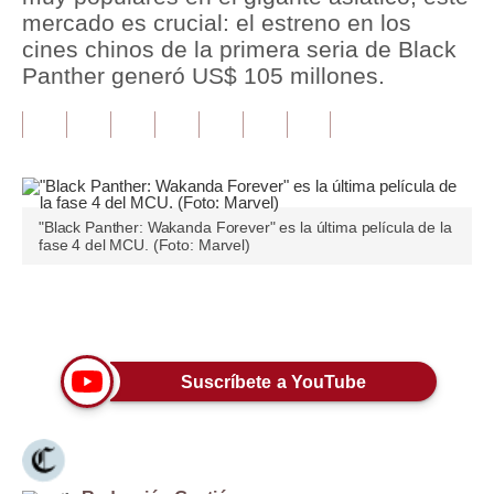
mercado es crucial: el estreno en los
Tu Dinero
cines chinos de la primera seria de Black
Panther generó US$ 105 millones.
Finanzas Personales
Inmobiliarias
Plus G
Opinión
"Black Panther: Wakanda Forever" es la última película de la
fase 4 del MCU. (Foto: Marvel)
Editorial
Pregunta de hoy
Únete a nuestro canal
Blogs
Suscríbete a YouTube
Tendencias
Lujo
Viajes