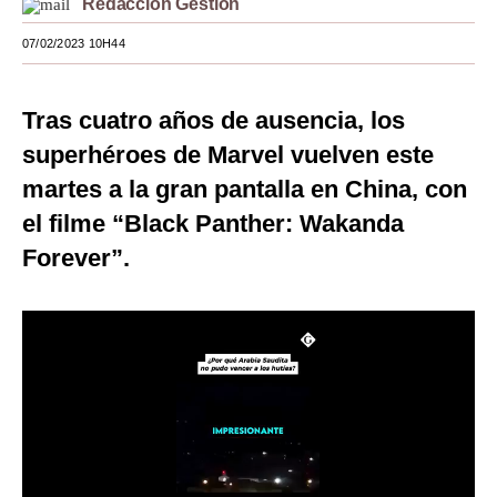
Redacción Gestión
Moda
07/02/2023 10H44
Estilos
Tras cuatro años de ausencia, los
Mundo
superhéroes de Marvel vuelven este
EEUU
martes a la gran pantalla en China, con
México
el filme “Black Panther: Wakanda
Forever”.
España
Internacional
Tecnología
Club del Suscriptor
Mix
G de Gestión