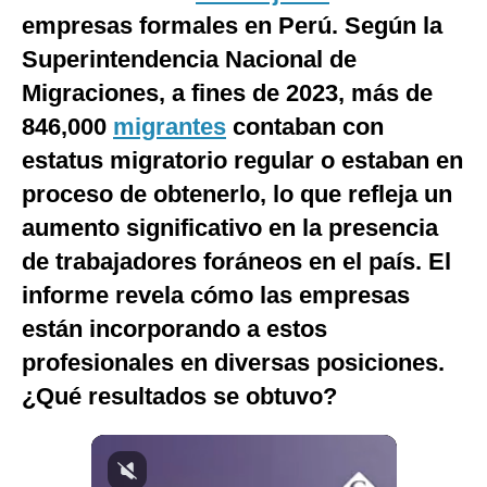
empresas formales en Perú. Según la
Notas Contratadas
Superintendencia Nacional de
Podcast
Migraciones, a fines de 2023, más de
Gestión TV
846,000
migrantes
contaban con
Videos
estatus migratorio regular o estaban en
proceso de obtenerlo, lo que refleja un
Fotogalerías
aumento significativo en la presencia
de trabajadores foráneos en el país. El
informe revela cómo las empresas
gestion.pe
están incorporando a estos
¿quiénes
Somos?
profesionales en diversas posiciones.
Términos
¿Qué resultados se obtuvo?
Y
Condiciones
Política
De
Privacidad