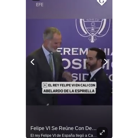
Politica
De
Cookies
Preguntas
Frecuentes
¿Irán Se Está Convirtiendo En Un Régimen Militar? | #radar24
Felipe VI Se Reúne Con De La Espriella Antes De La Investidura | Gestión Mundo
Esteban Silva, politólogo internacional, señala que algunos analistas consideran que la estructura religiosa iraní estaría sirviendo para sostener el poder de una cúpula militar. Explica que la Guardia Revolucionaria está aumentando su influencia sobre la seguridad, las decisiones estratégicas y hasta asuntos económicos como el estrecho de Ormuz. #Iran #GuardiaRevolucionaria #Geopolitica #NoticiasInternacionales #Shorts 👉 Suscríbete y activa la campana para no perderte nuestro análisis diario. 🌎 Síguenos en nuestras redes sociales: 📌 Web oficial: https://gestion.pe/mundo/ 📌 LinkedIn: http://bit.ly/3HYIET0 📌 X (Twitter): http://bit.ly/4noZtX9 📌 TikTok: http://bit.ly/4evB6TO
El rey Felipe VI de España llegó a Cali para reunirse con el presidente electo de Colombia, Abelardo de la Espriella, horas antes de su histórica investidura presidencial. Un encuentro clave que refuerza las relaciones diplomáticas y bilaterales entre ambas naciones antes de la ceremonia oficial. ¿Qué opinas sobre el papel diplomático de España en la política latinoamericana? #FelipeVI #DeLaEspriella #Colombia #Espana #PoliticaInternacional #Shorts 👉 Suscríbete y activa la campana para no perderte nuestro análisis diario. 🌎 Síguenos en nuestras redes sociales: 📌 Web oficial: https://gestion.pe/mundo/ 📌 LinkedIn: http://bit.ly/3HYIET0 📌 X (Twitter): http://bit.ly/4noZtX9 📌 TikTok: http://bit.ly/4evB6TO