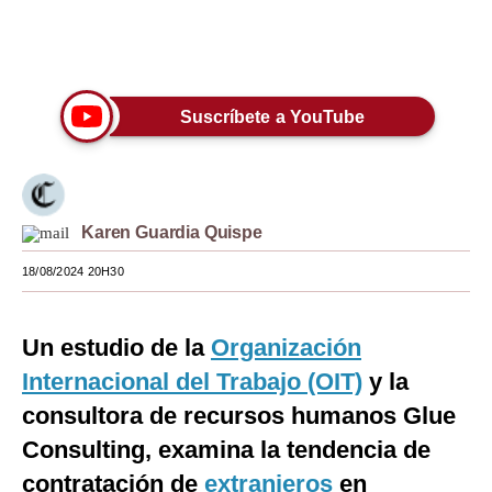
Moda
Únete a nuestro canal
Estilos
Suscríbete a YouTube
Mundo
EEUU
México
Karen Guardia Quispe
España
18/08/2024 20H30
Internacional
Tecnología
Un estudio de la
Organización
Internacional del Trabajo (OIT)
y la
Club del Suscriptor
consultora de recursos humanos Glue
Mix
Consulting, examina la tendencia de
G de Gestión
contratación de
extranjeros
en