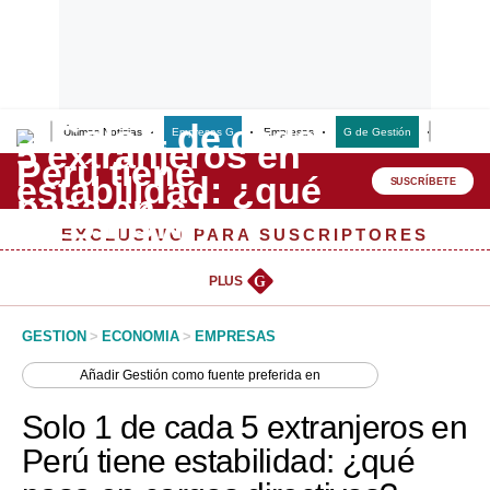
Últimas Noticias
Empresas G
Empresas
G de Gestión
Finanzas
Lo último
Peru Quiosco
SUSCRÍBETE
Portada
EXCLUSIVO PARA SUSCRIPTORES
Empresas
PLUS
G
Management & Empleo
GESTION
>
ECONOMIA
>
EMPRESAS
Economía
Añadir
Gestión
como fuente preferida en
Mercados
Solo 1 de cada 5 extranjeros en
Perú
Perú tiene estabilidad: ¿qué
Política