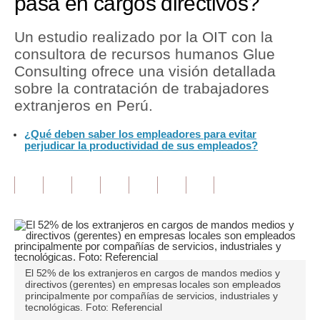
pasa en cargos directivos?
Tu Dinero
Un estudio realizado por la OIT con la
consultora de recursos humanos Glue
Finanzas Personales
Consulting ofrece una visión detallada
Inmobiliarias
sobre la contratación de trabajadores
extranjeros en Perú.
Plus G
¿Qué deben saber los empleadores para evitar
Opinión
perjudicar la productividad de sus empleados?
Editorial
Pregunta de hoy
Blogs
Tendencias
El 52% de los extranjeros en cargos de mandos medios y
Lujo
directivos (gerentes) en empresas locales son empleados
principalmente por compañías de servicios, industriales y
tecnológicas. Foto: Referencial
Viajes