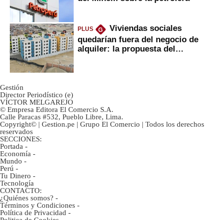
Viviendas sociales
PLUS
G
quedarían fuera del negocio de
alquiler: la propuesta del
gobierno
Gestión
Director Periodístico (e)
VÍCTOR MELGAREJO
© Empresa Editora El Comercio S.A.
Calle Paracas #532, Pueblo Libre, Lima.
Copyright© | Gestion.pe | Grupo El Comercio | Todos los derechos
reservados
SECCIONES:
Portada
-
Economía
-
Mundo
-
Perú
-
Tu Dinero
-
Tecnología
CONTACTO:
¿Quiénes somos?
-
Términos y Condiciones
-
Política de Privacidad
-
Politica de Cookies
-