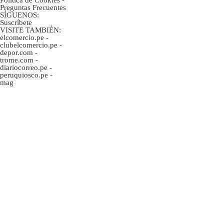
Preguntas Frecuentes
SÍGUENOS:
Suscríbete
VISITE TAMBIÉN:
elcomercio.pe
-
clubelcomercio.pe
-
depor.com
-
trome.com
-
diariocorreo.pe
-
peruquiosco.pe
-
mag