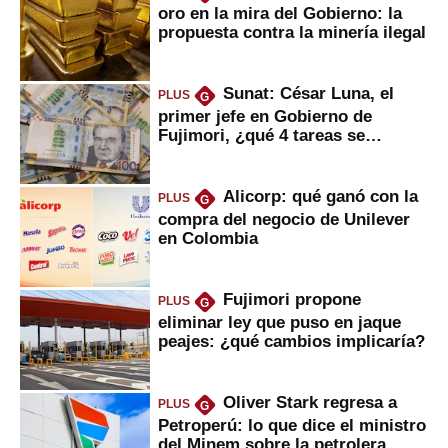
oro en la mira del Gobierno: la
propuesta contra la minería ilegal
Sunat: César Luna, el
PLUS
G
primer jefe en Gobierno de
Fujimori, ¿qué 4 tareas se
marcan urgentes?
Alicorp: qué ganó con la
PLUS
G
compra del negocio de Unilever
en Colombia
Fujimori propone
PLUS
G
eliminar ley que puso en jaque
peajes: ¿qué cambios implicaría?
Oliver Stark regresa a
PLUS
G
Petroperú: lo que dice el ministro
del Minem sobre la petrolera