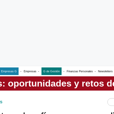
Empresas G
Empresas
G de Gestión
Finanzas Personales
Newsletters
S