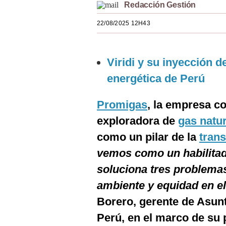
Redacción Gestión
Estilos
22/08/2025 12H43
Mundo
EEUU
Viridi y su inyección d
México
energética de Perú
España
Promigas
, la empresa co
Internacional
exploradora de
gas natur
Tecnología
como un pilar de la
trans
vemos como un habilitado
Club del Suscriptor
soluciona tres problema
Mix
ambiente y equidad en e
G de Gestión
Borero, gerente de Asun
Notas Contratadas
Perú, en el marco de su 