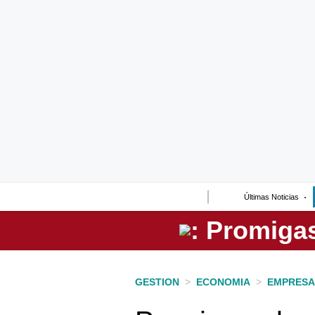
Lo último
Peru Quiosco
Portada
Empresas
Management & Empleo
Economía
Últimas Noticias
Mercados
Perú
Política
GESTION
>
ECONOMIA
>
EMPRESA
Tu Dinero