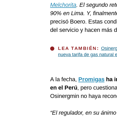
Melchorita
. El segundo re
90% en Lima. Y, finalmente,
precisó Boero. Estas cond
del servicio y hacen más di
LEA TAMBIÉN:
Osinerg
nueva tarifa de gas natural e
A la fecha,
Promigas
ha i
en el Perú
, pero cuestiona
Osinergmin no haya recono
“El regulador, en su ánimo