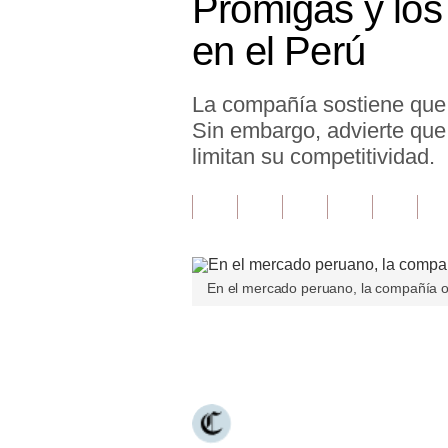
Promigas y los 
Finanzas Personales
en el Perú
Inmobiliarias
La compañía sostiene que e
Plus G
Sin embargo, advierte que 
Opinión
limitan su competitividad.
Editorial
Pregunta de hoy
Blogs
En el mercado peruano, la compañía 
Tendencias
Únete a nuestro canal
Lujo
Viajes
Moda