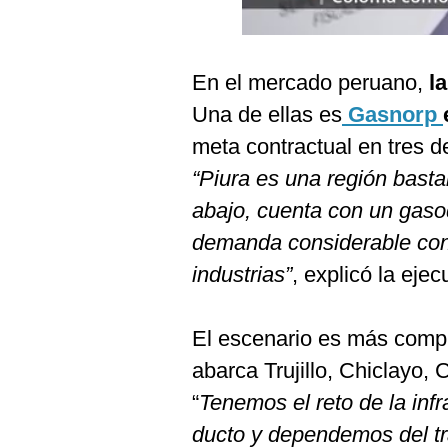
De
Cookies
Preguntas
Frecuentes
En el mercado peruano,
l
Una de ellas es
Gasnorp
meta contractual en tres d
“Piura es una región basta
abajo, cuenta con un gaso
demanda considerable con l
industrias”
, explicó la ejec
El escenario es más compl
abarca Trujillo, Chiclayo,
“
Tenemos el reto de la infr
ducto y dependemos del tr