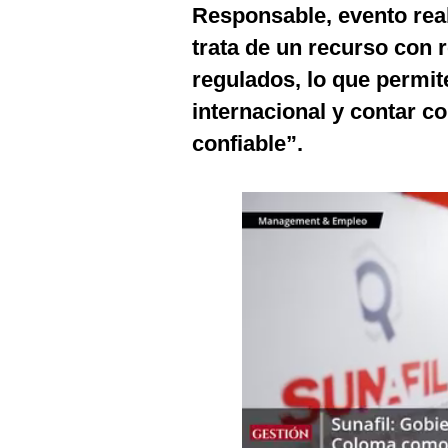
Responsable, evento real
Podcast
trata de un recurso con 
Gestión TV
regulados, lo que permite
Videos
internacional y contar c
Fotogalerías
confiable”.
gestion.pe
¿quiénes
Somos?
Términos
Y
Condiciones
Política
De
Privacidad
Politica