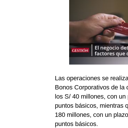
Podcast
Gestión TV
Videos
Fotogalerías
gestion.pe
¿quiénes
Las operaciones se realiz
Somos?
Bonos Corporativos de la 
Términos
Y
los S/ 40 millones, con un
Condiciones
puntos básicos, mientras q
Política
De
180 millones, con un plaz
Privacidad
puntos básicos.
Politica