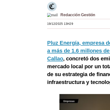
Estilos
Mundo
Redacción Gestión
19/12/2025 13H29
EEUU
México
Pluz Energía, empresa de
España
a más de 1.6 millones de 
Internacional
Callao
, concretó dos em
Tecnología
mercado local por un tot
de su estrategia de fina
Club del Suscriptor
infraestructura y tecnol
Mix
G de Gestión
Notas Contratadas