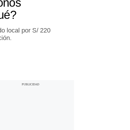
bonos
qué?
o local por S/ 220
ción.