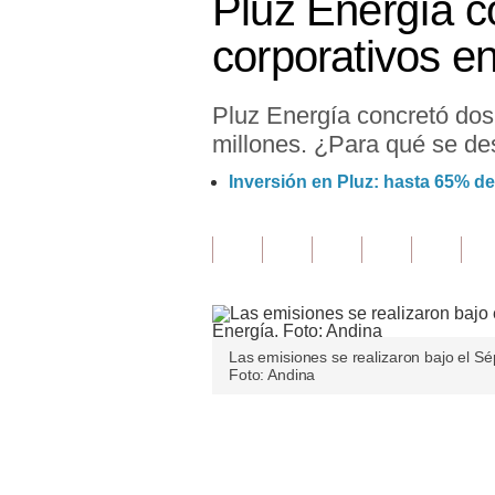
Pluz Energía c
Finanzas Personales
corporativos e
Inmobiliarias
Pluz Energía concretó dos
Plus G
millones. ¿Para qué se des
Opinión
Inversión en Pluz: hasta 65% de
Editorial
Pregunta de hoy
Blogs
Tendencias
Las emisiones se realizaron bajo el S
Foto: Andina
Lujo
Viajes
Únete a nuestro canal
Moda