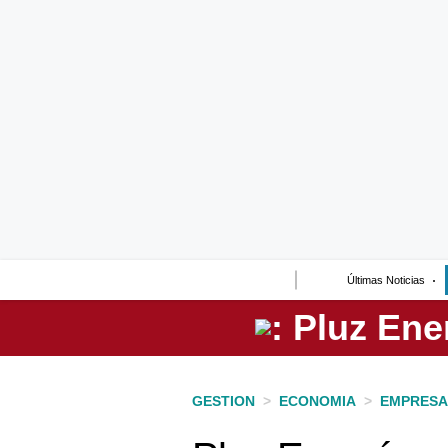
Lo último
Peru Quiosco
Portada
Empresas
Management & Empleo
Economía
Últimas Noticias
Mercados
Perú
Política
GESTION
>
ECONOMIA
>
EMPRESA
Tu Dinero