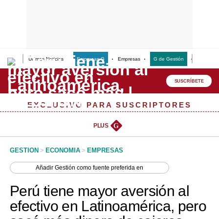
Últimas Noticias
Empresas G
Empresas
G de Gestión
Finanzas
Lo último
Peru Quiosco
SUSCRÍBETE
Portada
EXCLUSIVO PARA SUSCRIPTORES
Empresas
PLUS
G
Management & Empleo
GESTION
>
ECONOMIA
>
EMPRESAS
Economía
Añadir
Gestión
como fuente preferida en
Mercados
Perú tiene mayor aversión al
Perú
efectivo en Latinoamérica, pero
Política