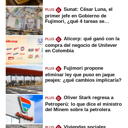
Sunat: César Luna, el
PLUS
G
primer jefe en Gobierno de
Fujimori, ¿qué 4 tareas se
marcan urgentes?
Alicorp: qué ganó con la
PLUS
G
compra del negocio de Unilever
en Colombia
Fujimori propone
PLUS
G
eliminar ley que puso en jaque
peajes: ¿qué cambios implicaría?
Oliver Stark regresa a
PLUS
G
Petroperú: lo que dice el ministro
del Minem sobre la petrolera
Viviendas sociales
PLUS