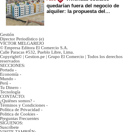
G
quedarían fuera del negocio de
alquiler: la propuesta del
gobierno
Gestión
Director Periodístico (e)
VÍCTOR MELGAREJO
© Empresa Editora El Comercio S.A.
Calle Paracas #532, Pueblo Libre, Lima.
Copyright© | Gestion.pe | Grupo El Comercio | Todos los derechos
reservados
SECCIONES:
Portada
-
Economía
-
Mundo
-
Perú
-
Tu Dinero
-
Tecnología
CONTACTO:
¿Quiénes somos?
-
Términos y Condiciones
-
Política de Privacidad
-
Politica de Cookies
-
Preguntas Frecuentes
SÍGUENOS:
Suscríbete
VISITE TAMBIÉN: