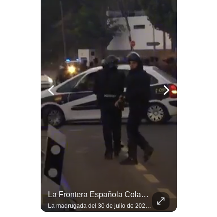
Notas Contratadas
Podcast
Gestión TV
Videos
Fotogalerías
gestion.pe
¿quiénes
Somos?
Términos
Y
Condiciones
Abelardo De La Espriella Se Reúne Con Javier Milei En Cali | Gestión Mundo
La Frontera Española Colapsa ¿Qué Está Pasando En Ceuta? | Gestión Mundo
Política
El presidente electo de Colombia, Abelardo de la Espriella, sostuvo una reunión bilateral en Cali con el mandatario argentino Javier Milei. El encuentro se dio pocas horas antes de la ceremonia de investidura presidencial para el periodo 2026-2030, marcando el inicio de una nueva alianza estratégica regional. #DeLaEspriella #JavierMilei #Colombia #Argentina #PoliticaLatina #Shorts 👉 Suscríbete y activa la campana para no perderte nuestro análisis diario. 🌎 Síguenos en nuestras redes sociales: 📌 Web oficial: https://gestion.pe/mundo/ 📌 LinkedIn: http://bit.ly/3HYIET0 📌 X (Twitter): http://bit.ly/4noZtX9 📌 TikTok: http://bit.ly/4evB6TO
La madrugada del 30 de julio de 2026 marcó un antes y un después en el Estrecho de Gibraltar. En cuestión de horas, cerca de 72.000 migrantes marroquíes ingresaron al territorio español de Ceuta, desbordando por completo a una ciudad de apenas 85.000 habitantes. En este video, explicamos los detalles de la emergencia humana y las ramificaciones geopolíticas del conflicto: la trampa de los rumores en redes sociales, el rol de Marruecos, el acercamiento de España a Argelia y la respuesta de la Unión Europea ante las amenazas de suspensión del Tratado Schengen. #Ceuta #España #Marruecos #Geopolitica #PedroSanchez #NoticiasInternacionales #Schengen #Europa #CrisisMigratoria 👉 Suscríbete y activa la campana para no perderte nuestro análisis diario. 🌎 Síguenos en nuestras redes sociales: 📌 Web oficial: https://gestion.pe/mundo/ 📌 LinkedIn: http://bit.ly/3HYIET0 📌 X (Twitter): http://bit.ly/4noZtX9 📌 TikTok: http://bit.ly/4evB6TO
De
Privacidad