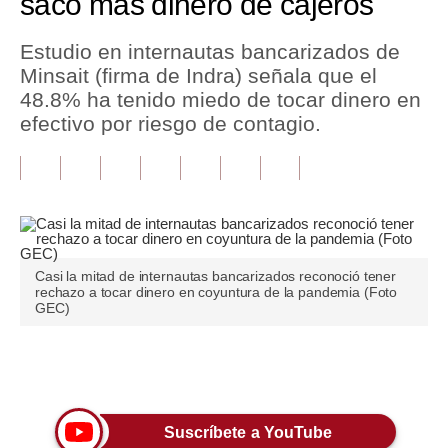
sacó más dinero de cajeros
Tu Dinero
Estudio en internautas bancarizados de
Minsait (firma de Indra) señala que el
Finanzas Personales
48.8% ha tenido miedo de tocar dinero en
Inmobiliarias
efectivo por riesgo de contagio.
Plus G
Opinión
Editorial
Casi la mitad de internautas bancarizados reconoció tener
Pregunta de hoy
rechazo a tocar dinero en coyuntura de la pandemia (Foto
GEC)
Blogs
Tendencias
Únete a nuestro canal
Lujo
Suscríbete a YouTube
Viajes