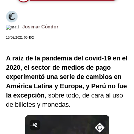
Moda
Estilos
Josimar Cóndor
Mundo
15/02/2021 06H02
EEUU
México
A raíz de la pandemia del covid-19 en el
2020, el sector de medios de pago
España
experimentó una serie de cambios en
Internacional
América Latina y Europa, y Perú no fue
Tecnología
la excepción,
sobre todo, de cara al uso
de billetes y monedas.
Club del Suscriptor
Mix
G de Gestión