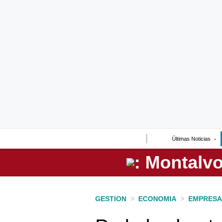
Lo último
Peru Quiosco
Portada
Empresas
Management & Empleo
Economía
Últimas Noticias
Mercados
Perú
Política
GESTION
>
ECONOMIA
>
EMPRESA
Tu Dinero