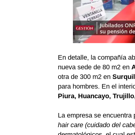
Podcast
Gestión TV
Videos
Fotogalerías
En detalle, la compañía a
nueva sede de 80 m2 en
A
gestion.pe
otra de 300 m2 en
Surquil
¿quiénes
Somos?
para hombres. En el interi
Términos
Piura, Huancayo, Trujillo
Y
Condiciones
Política
La empresa se encuentra p
De
Privacidad
hair care (cuidado del cabel
Politica
dermatológicos, el cual es