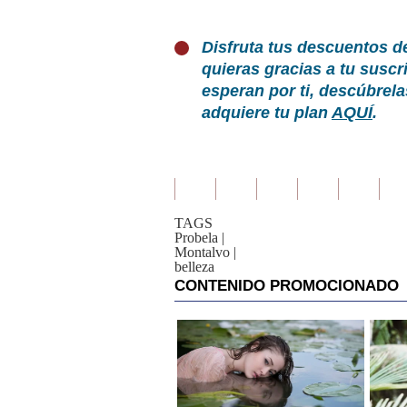
Disfruta tus descuentos d
quieras gracias a tu susc
esperan por ti, descúbrel
adquiere tu plan
AQUÍ
.
TAGS
Probela
|
Montalvo
|
belleza