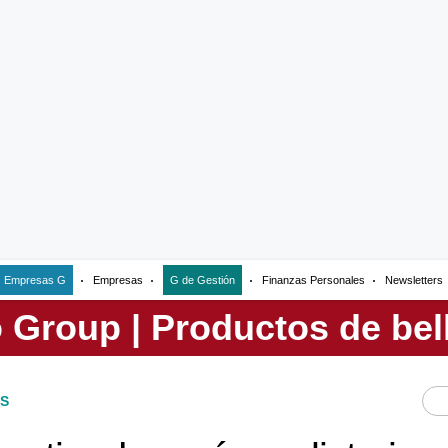
Empresas G
Empresas
G de Gestión
Finanzas Personales
Newsletters
S