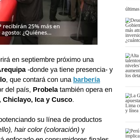
últimas
brirá en septiembre próximo una
requipa
-donde ya tiene presencia- y
lo
, que contará con una
barbería
or del país,
Probela
también opera en
, Chiclayo, Ica y Cusco
.
otenciando su línea de productos
lo), hair color (coloración)
y
tá enfocado en consumidores finales.