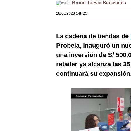
Bruno Tuesta Benavides
Estilos
18/08/2023 14H25
Mundo
EEUU
La cadena de tiendas de
México
Probela, inauguró un nu
España
una inversión de S/ 500,0
retailer ya alcanza las 3
Internacional
continuará su expansión
Tecnología
Club del Suscriptor
Mix
G de Gestión
Notas Contratadas