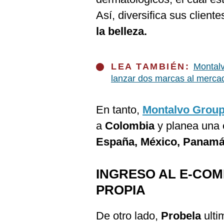
De
Cookies
Así, diversifica sus client
Preguntas
la belleza.
Frecuentes
LEA TAMBIÉN:
Montalv
lanzar dos marcas al mercad
En tanto,
Montalvo Grou
a
Colombia
y planea una 
España, México, Panamá,
INGRESO AL E-CO
PROPIA
De otro lado,
Probela
ulti