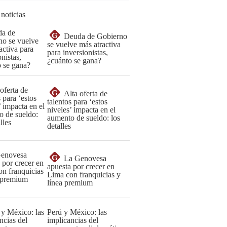
 noticias
G
Deuda de Gobierno
se vuelve más atractiva
para inversionistas,
¿cuánto se gana?
G
Alta oferta de
talentos para ‘estos
niveles’ impacta en el
aumento de sueldo: los
detalles
G
La Genovesa
apuesta por crecer en
Lima con franquicias y
línea premium
Perú y México: las
implicancias del