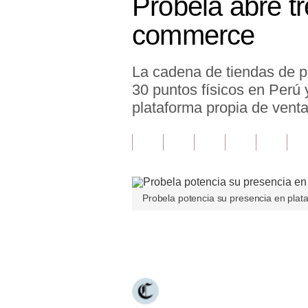
Probela abre tr
Finanzas Personales
commerce
Inmobiliarias
La cadena de tiendas de p
Plus G
30 puntos físicos en Perú
Opinión
plataforma propia de venta
Editorial
Pregunta de hoy
Blogs
Probela potencia su presencia en pla
Tendencias
Únete a nuestro canal
Lujo
Viajes
Moda