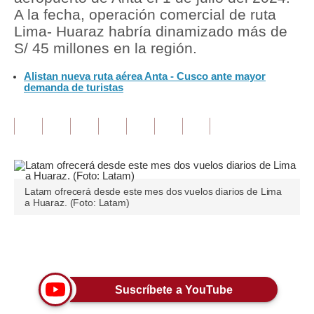
A la fecha, operación comercial de ruta
Tu Dinero
Lima- Huaraz habría dinamizado más de
S/ 45 millones en la región.
Finanzas Personales
Alistan nueva ruta aérea Anta - Cusco ante mayor
Inmobiliarias
demanda de turistas
Plus G
Opinión
Editorial
Latam ofrecerá desde este mes dos vuelos diarios de Lima
Pregunta de hoy
a Huaraz. (Foto: Latam)
Blogs
Únete a nuestro canal
Tendencias
Lujo
Suscríbete a YouTube
Viajes