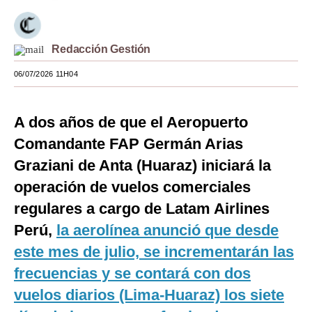
Moda
Estilos
Redacción Gestión
06/07/2026 11H04
Mundo
EEUU
A dos años de que el Aeropuerto
México
Comandante FAP Germán Arias
España
Graziani de Anta (Huaraz) iniciará la
operación de vuelos comerciales
Internacional
regulares a cargo de Latam Airlines
Tecnología
Perú,
la aerolínea anunció que desde
Club del Suscriptor
este mes de julio, se incrementarán las
frecuencias y se contará con dos
Mix
vuelos diarios (Lima-Huaraz) los siete
G de Gestión