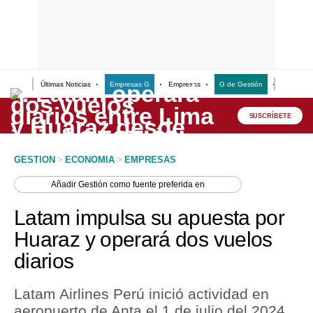
Últimas Noticias
Empresas G
Empresas
G de Gestión
Finanzas
Lo último
Peru Quiosco
SUSCRÍBETE
Portada
GESTION
>
ECONOMIA
>
EMPRESAS
Empresas
Añadir
Gestión
como fuente preferida en
Management & Empleo
Latam impulsa su apuesta por
Economía
Huaraz y operará dos vuelos
diarios
Mercados
Perú
Latam Airlines Perú inició actividad en
aeropuerto de Anta el 1 de julio del 2024.
Política