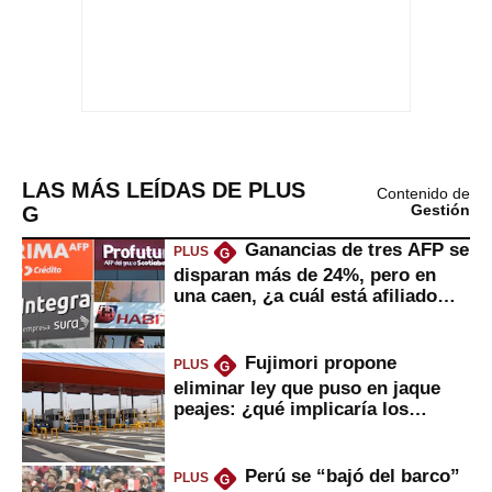
LAS MÁS LEÍDAS DE PLUS
Contenido de
G
Gestión
Ganancias de tres AFP se
PLUS
G
disparan más de 24%, pero en
una caen, ¿a cuál está afiliado
usted?
Fujimori propone
PLUS
G
eliminar ley que puso en jaque
peajes: ¿qué implicaría los
usuarios?
Perú se “bajó del barco”
PLUS
G