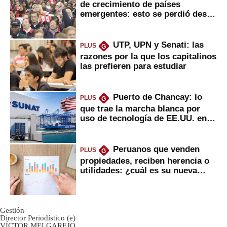
de crecimiento de países
emergentes: esto se perdió desde
2022
UTP, UPN y Senati: las
PLUS
G
razones por la que los capitalinos
las prefieren para estudiar
Puerto de Chancay: lo
PLUS
G
que trae la marcha blanca por
uso de tecnología de EE.UU. en
mercancías
Peruanos que venden
PLUS
G
propiedades, reciben herencia o
utilidades: ¿cuál es su nueva
inversión clave?
Gestión
Director Periodístico (e)
VÍCTOR MELGAREJO