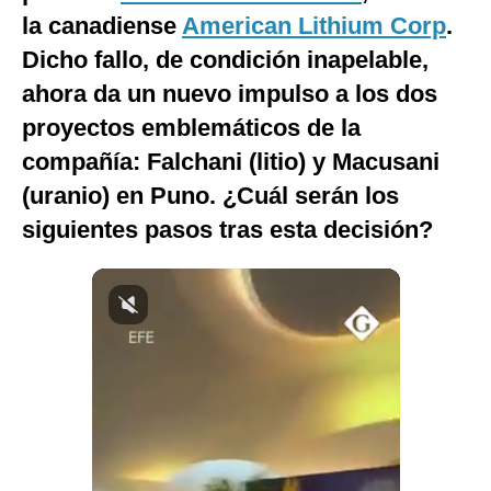
la canadiense
American Lithium Corp
.
Notas Contratadas
Dicho fallo, de condición inapelable,
Podcast
ahora da un nuevo impulso a los dos
Gestión TV
proyectos emblemáticos de la
Videos
compañía: Falchani (litio) y Macusani
(uranio) en Puno. ¿Cuál serán los
Fotogalerías
siguientes pasos tras esta decisión?
gestion.pe
¿quiénes
Somos?
Términos
Y
Condiciones
Política
De
Privacidad