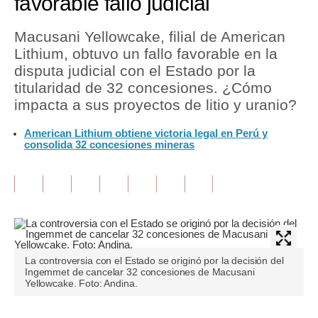
favorable fallo judicial
Tu Dinero
Macusani Yellowcake, filial de American
Lithium, obtuvo un fallo favorable en la
Finanzas Personales
disputa judicial con el Estado por la
Inmobiliarias
titularidad de 32 concesiones. ¿Cómo
impacta a sus proyectos de litio y uranio?
Plus G
American Lithium obtiene victoria legal en Perú y
Opinión
consolida 32 concesiones mineras
Editorial
Pregunta de hoy
Blogs
Tendencias
La controversia con el Estado se originó por la decisión del
Ingemmet de cancelar 32 concesiones de Macusani
Lujo
Yellowcake. Foto: Andina.
Viajes