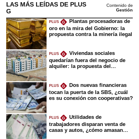
LAS MÁS LEÍDAS DE PLUS
Contenido de
G
Gestión
Plantas procesadoras de
PLUS
G
oro en la mira del Gobierno: la
propuesta contra la minería ilegal
Viviendas sociales
PLUS
G
quedarían fuera del negocio de
alquiler: la propuesta del
gobierno
Dos nuevas financieras
PLUS
G
tocan la puerta de la SBS, ¿cuál
es su conexión con cooperativas?
Utilidades de
PLUS
G
trabajadores disparan venta de
casas y autos, ¿cómo amasan
tanta liquidez?