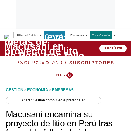
Últimas Noticias
Empresas G
Empresas
G de Gestión
Finanzas
Lo último
Peru Quiosco
SUSCRÍBETE
Portada
EXCLUSIVO PARA SUSCRIPTORES
Empresas
PLUS
G
Management & Empleo
GESTION
>
ECONOMIA
>
EMPRESAS
Economía
Añadir
Gestión
como fuente preferida en
Mercados
Macusani encamina su
Perú
proyecto de litio en Perú tras
Política