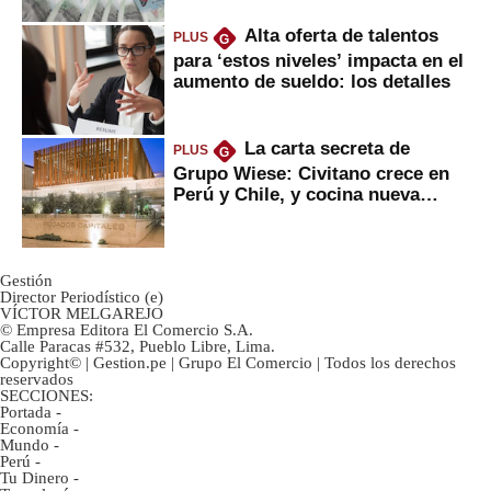
Alta oferta de talentos
PLUS
G
para ‘estos niveles’ impacta en el
aumento de sueldo: los detalles
La carta secreta de
PLUS
G
Grupo Wiese: Civitano crece en
Perú y Chile, y cocina nueva
marca
Gestión
Director Periodístico (e)
VÍCTOR MELGAREJO
© Empresa Editora El Comercio S.A.
Calle Paracas #532, Pueblo Libre, Lima.
Copyright© | Gestion.pe | Grupo El Comercio | Todos los derechos
reservados
SECCIONES:
Portada
-
Economía
-
Mundo
-
Perú
-
Tu Dinero
-