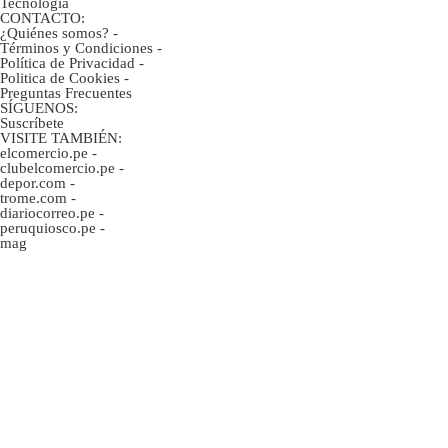
Tecnología
CONTACTO:
¿Quiénes somos?
-
Términos y Condiciones
-
Política de Privacidad
-
Politica de Cookies
-
Preguntas Frecuentes
SÍGUENOS:
Suscríbete
VISITE TAMBIÉN:
elcomercio.pe
-
clubelcomercio.pe
-
depor.com
-
trome.com
-
diariocorreo.pe
-
peruquiosco.pe
-
mag