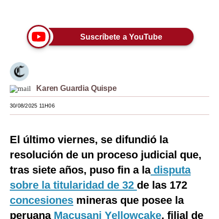
Únete a nuestro canal
Moda
Estilos
Suscríbete a YouTube
Mundo
EEUU
Karen Guardia Quispe
México
30/08/2025 11H06
España
Internacional
El último viernes, se difundió la
Tecnología
resolución de un proceso judicial que,
tras siete años, puso fin a la
disputa
Club del Suscriptor
sobre la titularidad de 32
de las 172
Mix
concesiones
mineras que posee la
G de Gestión
peruana
Macusani Yellowcake
, filial de