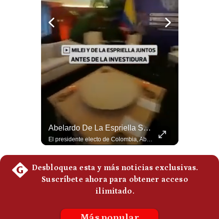
Politica
De
Cookies
Preguntas
Frecuentes
Abelardo De La Espriella Juramenta Como Nuevo Presidente | Gestión Mundo
Abelardo De La Espriella Se Reúne Con Javier Milei En Cali | Gestión Mundo
Momento histórico en Colombia: Abelardo de la Espriella prestó juramento y recibió la banda presidencial en la Arena USC de Cali, convirtiéndose oficialmente en el nuevo Presidente de la República para el periodo 2026-2030. Por primera vez en la historia reciente del país, la investidura presidencial se celebró fuera de Bogotá. ¿Qué opinas del inicio de este nuevo mandato constitucional? #DeLaEspriella #Colombia #PosesionPresidencial #Cali #Shorts 👉 Suscríbete y activa la campana para no perderte nuestro análisis diario. 🌎 Síguenos en nuestras redes sociales: 📌 Web oficial: https://gestion.pe/mundo/ 📌 LinkedIn: http://bit.ly/3HYIET0 📌 X (Twitter): http://bit.ly/4noZtX9 📌 TikTok: http://bit.ly/4evB6TO
El presidente electo de Colombia, Abelardo de la Espriella, sostuvo una reunión bilateral en Cali con el mandatario argentino Javier Milei. El encuentro se dio pocas horas antes de la ceremonia de investidura presidencial para el periodo 2026-2030, marcando el inicio de una nueva alianza estratégica regional. #DeLaEspriella #JavierMilei #Colombia #Argentina #PoliticaLatina #Shorts 👉 Suscríbete y activa la campana para no perderte nuestro análisis diario. 🌎 Síguenos en nuestras redes sociales: 📌 Web oficial: https://gestion.pe/mundo/ 📌 LinkedIn: http://bit.ly/3HYIET0 📌 X (Twitter): http://bit.ly/4noZtX9 📌 TikTok: http://bit.ly/4evB6TO