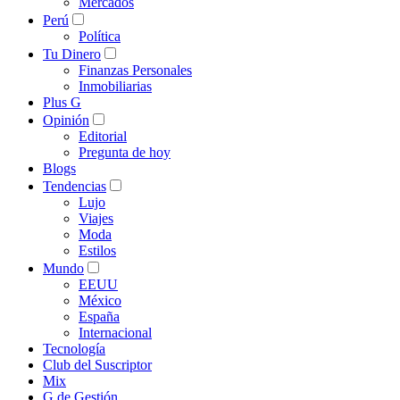
Mercados
Perú
Política
Tu Dinero
Finanzas Personales
Inmobiliarias
Plus G
Opinión
Editorial
Pregunta de hoy
Blogs
Tendencias
Lujo
Viajes
Moda
Estilos
Mundo
EEUU
México
España
Internacional
Tecnología
Club del Suscriptor
Mix
G de Gestión