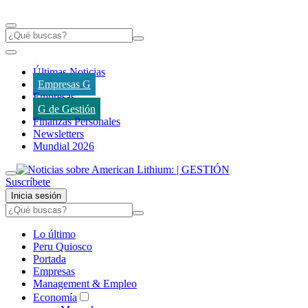
Últimas Noticias
Empresas G
Empresas
G de Gestión
Finanzas Personales
Newsletters
Mundial 2026
Suscríbete
Inicia sesión
Lo último
Peru Quiosco
Portada
Empresas
Management & Empleo
Economía