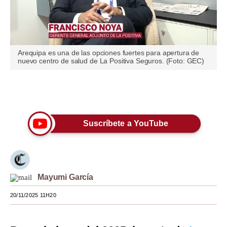
Moda
Estilos
Arequipa es una de las opciones fuertes para apertura de
Mundo
nuevo centro de salud de La Positiva Seguros. (Foto: GEC)
EEUU
Únete a nuestro canal
México
España
Suscríbete a YouTube
Internacional
Tecnología
Mayumi García
Club del Suscriptor
20/11/2025 11H20
Mix
G de Gestión