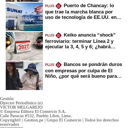
Puerto de Chancay: lo
PLUS
G
que trae la marcha blanca por
uso de tecnología de EE.UU. en
mercancías
Keiko anuncia “shock”
PLUS
G
ferroviario: terminar Línea 2 y
ejecutar la 3, 4, 5 y 6; ¿habrá
avances?
Bancos se pondrán duros
PLUS
G
con empresas por culpa de El
Niño, ¿por qué será bueno para
ahorristas?
Gestión
Director Periodístico (e)
VÍCTOR MELGAREJO
© Empresa Editora El Comercio S.A.
Calle Paracas #532, Pueblo Libre, Lima.
Copyright© | Gestion.pe | Grupo El Comercio | Todos los derechos
reservados