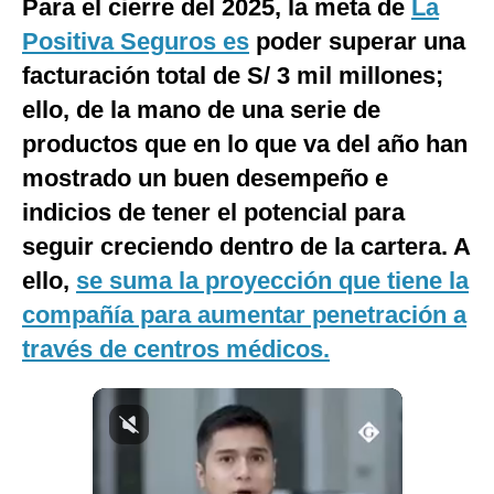
Para el cierre del 2025, la meta de
La
Notas Contratadas
Positiva Seguros es
poder superar una
Podcast
facturación total de S/ 3 mil millones;
ello, de la mano de una serie de
Gestión TV
productos que en lo que va del año han
Videos
mostrado un buen desempeño e
Fotogalerías
indicios de tener el potencial para
seguir creciendo dentro de la cartera. A
ello,
se suma la proyección que tiene la
gestion.pe
compañía para aumentar penetración a
¿quiénes
través de centros médicos.
Somos?
Términos
Y
Condiciones
Política
De
Privacidad