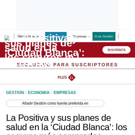
Últimas Noticias
Empresas G
Empresas
G de Gestión
Finanzas
Lo último
Peru Quiosco
SUSCRÍBETE
Portada
EXCLUSIVO PARA SUSCRIPTORES
Empresas
PLUS
G
Management & Empleo
GESTION
>
ECONOMIA
>
EMPRESAS
Economía
Añadir
Gestión
como fuente preferida en
Mercados
La Positiva y sus planes de
Perú
salud en la ‘Ciudad Blanca’: los
Política