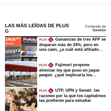
LAS MÁS LEÍDAS DE PLUS
Contenido de
G
Gestión
Ganancias de tres AFP se
PLUS
G
disparan más de 24%, pero en
una caen, ¿a cuál está afiliado
usted?
Fujimori propone
PLUS
G
eliminar ley que puso en jaque
peajes: ¿qué implicaría los
usuarios?
UTP, UPN y Senati: las
PLUS
G
razones por la que los capitalinos
las prefieren para estudiar