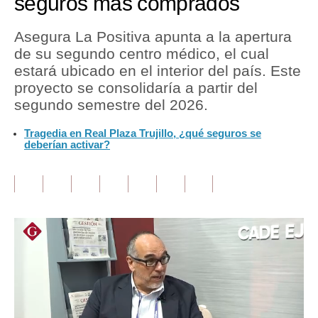
seguros más comprados
Tu Dinero
Asegura La Positiva apunta a la apertura
de su segundo centro médico, el cual
Finanzas Personales
estará ubicado en el interior del país. Este
Inmobiliarias
proyecto se consolidaría a partir del
segundo semestre del 2026.
Plus G
Tragedia en Real Plaza Trujillo, ¿qué seguros se
Opinión
deberían activar?
Editorial
Pregunta de hoy
Blogs
Tendencias
Lujo
Viajes