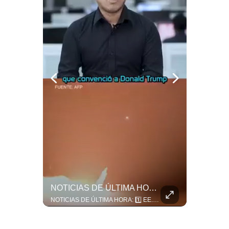
Politica
De
Cookies
Preguntas
Frecuentes
¿Por Qué Irán Ya NO Le Teme A Donald Trump? | #radar24
NOTICIAS DE ÚLTIMA HORA: EE.UU. Se Queda Sin Misiles En Medio Oriente
Según el entrevistado, las repetidas amenazas de Donald Trump y sus posteriores retrocesos habrían reducido su credibilidad ante Irán. Los nuevos sectores radicales iraníes interpretarían esta conducta como una señal de debilidad y considerarían que resistir durante meses frente a Estados Unidos ya representa una victoria. #DonaldTrump #Irán #EstadosUnidos #Geopolitica #NoticiasInternacionales #Shorts #MedioOriente 👉 Suscríbete y activa la campana para no perderte nuestro análisis diario. 🌎 Síguenos en nuestras redes sociales: 📌 Web oficial: https://gestion.pe/mundo/ 📌 LinkedIn: http://bit.ly/3HYIET0 📌 X (Twitter): http://bit.ly/4noZtX9 📌 TikTok: http://bit.ly/4evB6TO
NOTICIAS DE ÚLTIMA HORA: 1️⃣ EE.UU.: Habría gastado casi el 80% de sus misiles más avanzados (THAAD), un factor clave en las decisiones de Donald Trump frente a Irán. 2️⃣ Argentina y Brasil: Tensión diplomática escala; Brasil solicita el regreso del embajador argentino tras fuertes declaraciones de Javier Milei. 3️⃣ México: Asesinan al influencer César Gastélum a balazos durante una transmisión en vivo en Culiacán, Sinaloa. 4️⃣ Alemania: Ataque con dron explosivo obliga a suspender el aeropuerto de Leipzig, punto logístico clave de la OTAN para enviar material a Ucrania. ¿Qué noticia te parece la más impactante del día? ¡Te leo en los comentarios! 👇 #EEUU #JavierMilei #CesarGastelum #Alemania #Noticias #UltimaHora #NoticiasDelDia 🚀 ¿Quieres entender el mundo sin ruido? Únete a nuestra comunidad y forma parte del cambio. #GestiónNewsroomLive #NoticiasGlobales #AnálisisGeopolítico #EconomíaMundial #IA #Geopolítica #LatinosEnUSA #NoticiasEnEspañol 👉 Suscríbete y activa la campana para no perderte nuestro análisis diario. 🌎 Síguenos en nuestras redes sociales: 📌 Web oficial: https://gestion.pe/mundo/ 📌 LinkedIn: http://bit.ly/3HYIET0 📌 X (Twitter): http://bit.ly/4noZtX9 📌 TikTok: http://bit.ly/4evB6TO