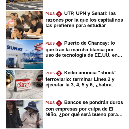
usuarios?
UTP, UPN y Senati: las
PLUS
G
razones por la que los capitalinos
las prefieren para estudiar
Puerto de Chancay: lo
PLUS
G
que trae la marcha blanca por
uso de tecnología de EE.UU. en
mercancías
Keiko anuncia “shock”
PLUS
G
ferroviario: terminar Línea 2 y
ejecutar la 3, 4, 5 y 6; ¿habrá
avances?
Bancos se pondrán duros
PLUS
G
con empresas por culpa de El
Niño, ¿por qué será bueno para
ahorristas?