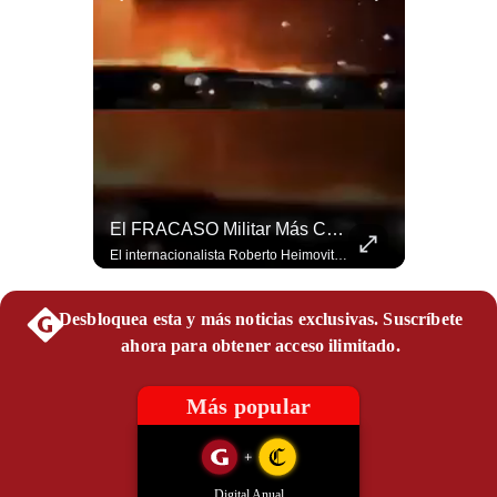
Politica
De
Cookies
Preguntas
Frecuentes
Netanyahu RECHAZA El Plan De Trump Para Gaza | Gestión Mundo
El FRACASO Militar Más Caro De Medio Oriente | #radar24
El primer ministro israelí, Benjamín Netanyahu, aclaró que Israel NO ha aceptado la propuesta respaldada por Estados Unidos sobre el futuro y la desmilitarización de Gaza. ¿Se rompe la alianza estratégica entre Washington y Tel Aviv? #Netanyahu #Israel #Trump #Gaza #EstadosUnidos #Geopolitica #NoticiasInternacionales #Shorts 👉 Suscríbete y activa la campana para no perderte nuestro análisis diario. 🌎 Síguenos en nuestras redes sociales: 📌 Web oficial: https://gestion.pe/mundo/ 📌 LinkedIn: http://bit.ly/3HYIET0 📌 X (Twitter): http://bit.ly/4noZtX9 📌 TikTok: http://bit.ly/4evB6TO
El internacionalista Roberto Heimovits señaló que Arabia Saudita posee armamento avanzado comprado por decenas de miles de millones de dólares. Sin embargo, recuerda que combatió durante siete años contra los hutíes sin conseguir derrotarlos, pese a la enorme diferencia de poder militar. #ArabiaSaudita #Hutíes #RobertoHeimovits #Geopolítica #Guerra #NoticiasInternacionales #Shorts 👉 Suscríbete y activa la campana para no perderte nuestro análisis diario. 🌎 Síguenos en nuestras redes sociales: 📌 Web oficial: https://gestion.pe/mundo/ 📌 LinkedIn: http://bit.ly/3HYIET0 📌 X (Twitter): http://bit.ly/4noZtX9 📌 TikTok: http://bit.ly/4evB6TO