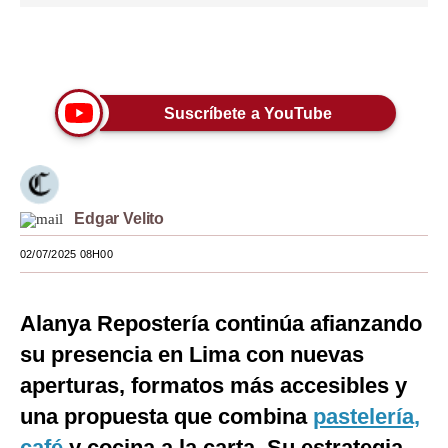
Moda
Únete a nuestro canal
Estilos
Mundo
Suscríbete a YouTube
EEUU
México
Edgar Velito
España
02/07/2025 08H00
Internacional
Tecnología
Alanya Repostería continúa afianzando
Club del Suscriptor
su presencia en Lima con nuevas
aperturas, formatos más accesibles y
Mix
una propuesta que combina
pastelería,
G de Gestión
café
y cocina a la carta. Su estrategia