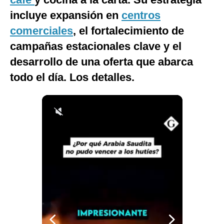
Notas Contratadas
incluye expansión en
centros
comerciales
, el fortalecimiento de
Podcast
campañas estacionales clave y el
Gestión TV
desarrollo de una oferta que abarca
Videos
todo el día. Los detalles.
Fotogalerías
gestion.pe
¿quiénes
Somos?
Términos
Y
Condiciones
Política
De
Privacidad