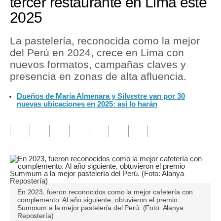
tercer restaurante en Lima este
2025
Tu Dinero
Finanzas Personales
La pastelería, reconocida como la mejor
del Perú en 2024, crece en Lima con
Inmobiliarias
nuevos formatos, campañas claves y
presencia en zonas de alta afluencia.
Plus G
Dueños de María Almenara y Silvɛstre van por 30
Opinión
nuevas ubicaciones en 2025: así lo harán
Editorial
Pregunta de hoy
Blogs
Tendencias
En 2023, fueron reconocidos como la mejor cafetería con
Lujo
complemento. Al año siguiente, obtuvieron el premio
Summum a la mejor pastelería del Perú. (Foto: Alanya
Repostería)
Viajes