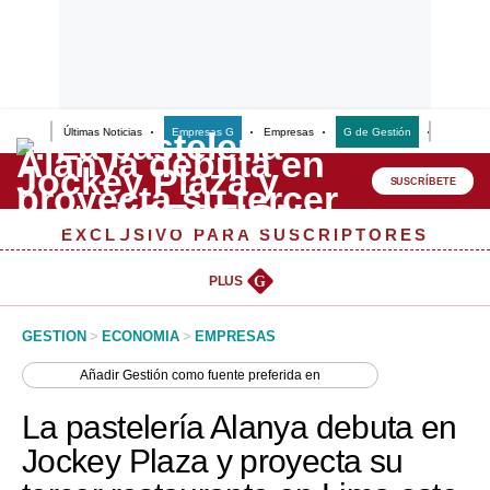
Últimas Noticias
Empresas G
Empresas
G de Gestión
Finanzas
Lo último
Peru Quiosco
SUSCRÍBETE
Portada
EXCLUSIVO PARA SUSCRIPTORES
Empresas
PLUS
G
Management & Empleo
GESTION
>
ECONOMIA
>
EMPRESAS
Economía
Añadir
Gestión
como fuente preferida en
Mercados
La pastelería Alanya debuta en
Perú
Jockey Plaza y proyecta su
Política