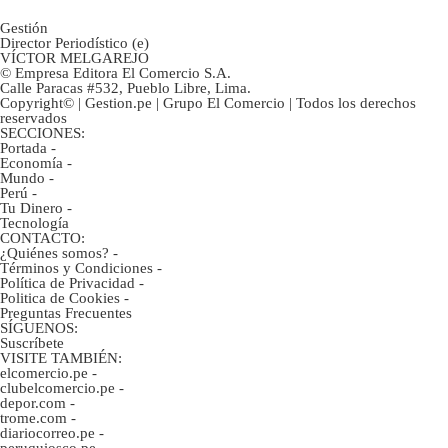
Gestión
Director Periodístico (e)
VÍCTOR MELGAREJO
© Empresa Editora El Comercio S.A.
Calle Paracas #532, Pueblo Libre, Lima.
Copyright© | Gestion.pe | Grupo El Comercio | Todos los derechos
reservados
SECCIONES:
Portada
-
Economía
-
Mundo
-
Perú
-
Tu Dinero
-
Tecnología
CONTACTO:
¿Quiénes somos?
-
Términos y Condiciones
-
Política de Privacidad
-
Politica de Cookies
-
Preguntas Frecuentes
SÍGUENOS:
Suscríbete
VISITE TAMBIÉN:
elcomercio.pe
-
clubelcomercio.pe
-
depor.com
-
trome.com
-
diariocorreo.pe
-
peruquiosco.pe
-