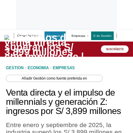
Últimas Noticias
Empresas G
Empresas
G de Gestión
Finanzas
Lo último
Peru Quiosco
SUSCRÍBETE
Portada
GESTION
>
ECONOMIA
>
EMPRESAS
Empresas
Añadir
Gestión
como fuente preferida en
Management & Empleo
Venta directa y el impulso de
Economía
millennials y generación Z:
ingresos por S/ 3,899 millones
Mercados
Perú
Entre enero y septiembre de 2025, la
industria superó los S/ 3,899 millones en
Política