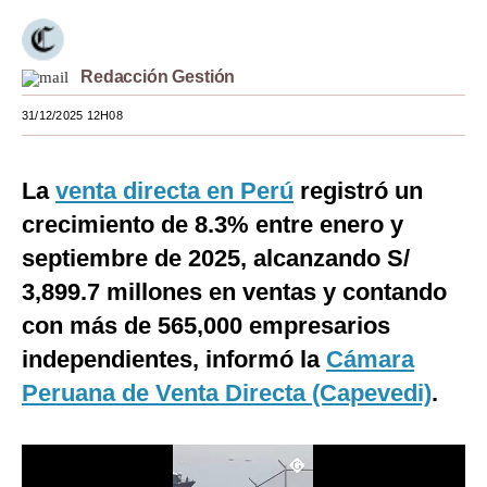
Moda
Estilos
Redacción Gestión
31/12/2025 12H08
Mundo
EEUU
La
venta directa en Perú
registró un
México
crecimiento de 8.3% entre enero y
España
septiembre de 2025, alcanzando S/
3,899.7 millones en ventas y contando
Internacional
con más de 565,000 empresarios
Tecnología
independientes, informó la
Cámara
Club del Suscriptor
Peruana de Venta Directa (Capevedi)
.
Mix
G de Gestión