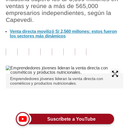
ventas y reúne a más de 565,000
Tu Dinero
empresarios independientes, según la
Capevedi.
Finanzas Personales
Venta directa movilizó S/ 2,560 millones: estos fueron
Inmobiliarias
los sectores más dinámicos
Plus G
Opinión
Editorial
Emprendedores jóvenes lideran la venta directa con
Pregunta de hoy
cosméticos y productos nutricionales.
Blogs
Únete a nuestro canal
Tendencias
Lujo
Suscríbete a YouTube
Viajes