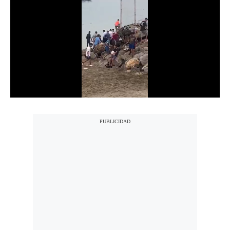
Notas Contratadas
Podcast
Gestión TV
Videos
Fotogalerías
gestion.pe
¿quiénes
Somos?
Términos
Y
Condiciones
Política
De
Privacidad