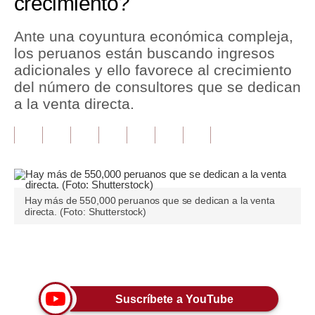
crecimiento?
Tu Dinero
Ante una coyuntura económica compleja,
los peruanos están buscando ingresos
Finanzas Personales
adicionales y ello favorece al crecimiento
Inmobiliarias
del número de consultores que se dedican
a la venta directa.
Plus G
Opinión
Editorial
Pregunta de hoy
Hay más de 550,000 peruanos que se dedican a la venta
directa. (Foto: Shutterstock)
Blogs
Tendencias
Únete a nuestro canal
Lujo
Suscríbete a YouTube
Viajes