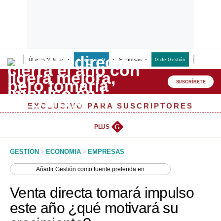
Últimas Noticias
Empresas G
Empresas
G de Gestión
Finanzas
Lo último
Peru Quiosco
SUSCRÍBETE
Portada
EXCLUSIVO PARA SUSCRIPTORES
Empresas
PLUS
G
Management & Empleo
GESTION
>
ECONOMIA
>
EMPRESAS
Economía
Añadir
Gestión
como fuente preferida en
Mercados
Venta directa tomará impulso
Perú
este año ¿qué motivará su
Política