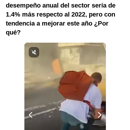
desempeño anual del sector sería de
Notas Contratadas
1.4% más respecto al 2022, pero con
Podcast
tendencia a mejorar este año ¿Por
Gestión TV
qué?
Videos
Fotogalerías
gestion.pe
¿quiénes
Somos?
Términos
Y
Condiciones
Política
De
Privacidad