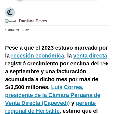
Moda
Estilos
Dagiana Peves
Mundo
15/01/2024 15H32
EEUU
Pese a que el 2023 estuvo marcado por
México
la
recesión económica
, la
venta directa
España
registró crecimiento por encima del 1%
Internacional
a septiembre y una facturación
acumulada a dicho mes por más de
Tecnología
S/3,500 millones.
Luis Correa,
Club del Suscriptor
presidente de la Cámara Peruana de
Mix
Venta Directa (Capevedi)
y
gerente
G de Gestión
regional de Herbalife
, estimó que el