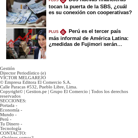
PLUS
G
tocan la puerta de la SBS, ¿cuál
es su conexión con cooperativas?
Perú es el tercer país
PLUS
G
más informal de América Latina:
¿medidas de Fujimori serán
eficaces?
Gestión
Director Periodístico (e)
VÍCTOR MELGAREJO
© Empresa Editora El Comercio S.A.
Calle Paracas #532, Pueblo Libre, Lima.
Copyright© | Gestion.pe | Grupo El Comercio | Todos los derechos
reservados
SECCIONES:
Portada
-
Economía
-
Mundo
-
Perú
-
Tu Dinero
-
Tecnología
CONTACTO:
¿Quiénes somos?
-