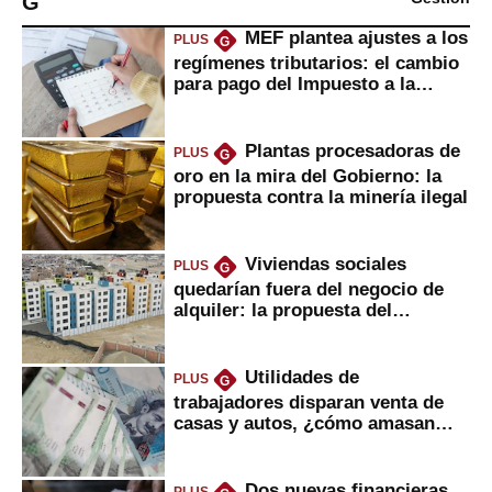
G
MEF plantea ajustes a los
PLUS
G
regímenes tributarios: el cambio
para pago del Impuesto a la
Renta
Plantas procesadoras de
PLUS
G
oro en la mira del Gobierno: la
propuesta contra la minería ilegal
Viviendas sociales
PLUS
G
quedarían fuera del negocio de
alquiler: la propuesta del
gobierno
Utilidades de
PLUS
G
trabajadores disparan venta de
casas y autos, ¿cómo amasan
tanta liquidez?
Dos nuevas financieras