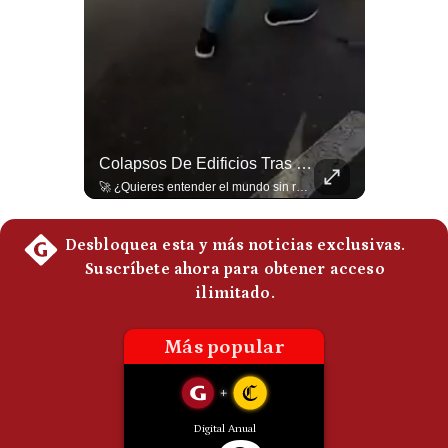
Politica
De
Cookies
Preguntas
Frecuentes
Así Quedó La Catedral De Manizales Tras El Terremoto En Colombia | Gestión Mundo
Colapsos De Edificios Tras Terremoto De 7,4 En Colombia | Gestión Mundo
Tomas con dron muestran la magnitud de los daños en la emblemática Catedral de Manizales y edificaciones del occidente de Colombia tras el destructivo terremoto. El sismo ya deja un saldo preliminar de al menos 18 muertos y se sintió con fuerza en países vecinos como Ecuador, Panamá y Venezuela. #Shorts #TerremotoColombia #Manizales #ImagenesAereas #Dron #Sismo #Colombia 👉 Suscríbete y activa la campana para no perderte nuestro análisis diario. 🌎 Síguenos en nuestras redes sociales: 📌 Web oficial: https://gestion.pe/mundo/ 📌 LinkedIn: http://bit.ly/3HYIET0 📌 X (Twitter): http://bit.ly/4noZtX9 📌 TikTok: http://bit.ly/4evB6TO
🚀 ¿Quieres entender el mundo sin ruido? Únete a nuestra comunidad y forma parte del cambio. #GestiónNewsroomLive #NoticiasGlobales #AnálisisGeopolítico #EconomíaMundial #IA #Geopolítica #LatinosEnUSA #NoticiasEnEspañol 👉 Suscríbete y activa la campana para no perderte nuestro análisis diario. 🌎 Síguenos en nuestras redes sociales: 📌 Web oficial: https://gestion.pe/mundo/ 📌 LinkedIn: http://bit.ly/3HYIET0 📌 X (Twitter): http://bit.ly/4noZtX9 📌 TikTok: http://bit.ly/4evB6TO