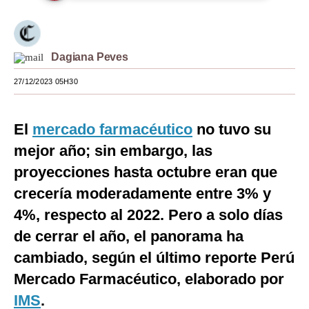
Moda
Estilos
Dagiana Peves
Mundo
27/12/2023 05H30
EEUU
El
mercado farmacéutico
no tuvo su
México
mejor año; sin embargo, las
España
proyecciones hasta octubre eran que
Internacional
crecería moderadamente entre 3% y
4%, respecto al 2022. Pero a solo días
Tecnología
de cerrar el año, el panorama ha
Club del Suscriptor
cambiado, según el último reporte Perú
Mix
Mercado Farmacéutico, elaborado por
G de Gestión
IMS
.