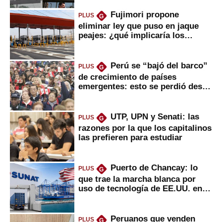
Fujimori propone
PLUS
G
eliminar ley que puso en jaque
peajes: ¿qué implicaría los
usuarios?
Perú se “bajó del barco”
PLUS
G
de crecimiento de países
emergentes: esto se perdió desde
2022
UTP, UPN y Senati: las
PLUS
G
razones por la que los capitalinos
las prefieren para estudiar
Puerto de Chancay: lo
PLUS
G
que trae la marcha blanca por
uso de tecnología de EE.UU. en
mercancías
Peruanos que venden
PLUS
G