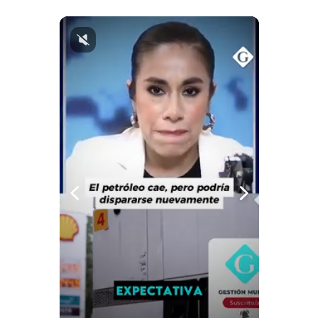
Notas Contratadas
Podcast
Gestión TV
Videos
Fotogalerías
gestion.pe
¿quiénes
Somos?
Términos
Y
Condiciones
Política
De
Privacidad