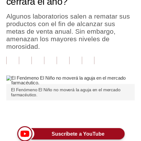
cerrará el año?
Tu Dinero
Algunos laboratorios salen a rematar sus
productos con el fin de alcanzar sus
Finanzas Personales
metas de venta anual. Sin embargo,
Inmobiliarias
amenazan los mayores niveles de
morosidad.
Plus G
Opinión
Editorial
Pregunta de hoy
El Fenómeno El Niño no moverá la aguja en el mercado
farmacéutico.
Blogs
Tendencias
Únete a nuestro canal
Lujo
Suscríbete a YouTube
Viajes