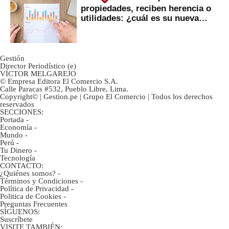
propiedades, reciben herencia o
utilidades: ¿cuál es su nueva
inversión clave?
Gestión
Director Periodístico (e)
VÍCTOR MELGAREJO
© Empresa Editora El Comercio S.A.
Calle Paracas #532, Pueblo Libre, Lima.
Copyright© | Gestion.pe | Grupo El Comercio | Todos los derechos
reservados
SECCIONES:
Portada
-
Economía
-
Mundo
-
Perú
-
Tu Dinero
-
Tecnología
CONTACTO:
¿Quiénes somos?
-
Términos y Condiciones
-
Política de Privacidad
-
Politica de Cookies
-
Preguntas Frecuentes
SÍGUENOS:
Suscríbete
VISITE TAMBIÉN: