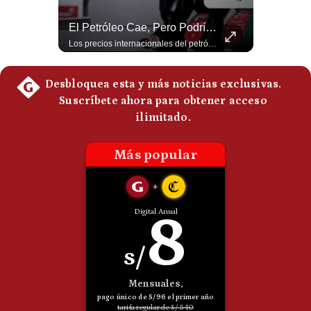
Politica
“Irán Está Colapsado, Pero EE.UU. Parece Desesperado” | #radar24
El Petróleo Cae, Pero Podría Dispararse Nuevamente | #radar24
De
Cookies
Miguel Ángel Rodríguez Mackay, analista internacional, sostiene que las negociaciones fueron impulsadas por Irán y no por Estados Unidos. Según su análisis, Teherán estaría debilitado militar y económicamente, aunque la narrativa internacional presenta a Trump como el líder desesperado por terminar una guerra que no puede ganar. #Geopolitica #Iran #DonaldTrump #RodriguezMackay #EEUU #NoticiasInternacionales #PoliticaInternacional #AnalisisGeopolitico #Shorts 👉 Suscríbete y activa la campana para no perderte nuestro análisis diario. 🌎 Síguenos en nuestras redes sociales: 📌 Web oficial: https://gestion.pe/mundo/ 📌 LinkedIn: http://bit.ly/3HYIET0 📌 X (Twitter): http://bit.ly/4noZtX9 📌 TikTok: http://bit.ly/4evB6TO
Los precios internacionales del petróleo retrocedieron ante la posibilidad de un acuerdo para reabrir el estrecho de Ormuz. Sin embargo, la caída responde solo a una expectativa diplomática y un nuevo ataque contra un buque podría hacer regresar rápidamente la prima de riesgo. #Petroleo #EstrechoDeOrmuz #EconomiaGlobal #MercadoPetrolero #Crudo #NoticiasEconomicas #Geopolitica #Shorts 👉 Suscríbete y activa la campana para no perderte nuestro análisis diario. 🌎 Síguenos en nuestras redes sociales: 📌 Web oficial: https://gestion.pe/mundo/ 📌 LinkedIn: http://bit.ly/3HYIET0 📌 X (Twitter): http://bit.ly/4noZtX9 📌 TikTok: http://bit.ly/4evB6TO
Preguntas
Frecuentes