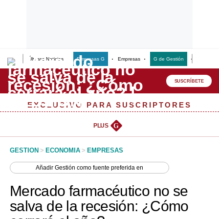
Últimas Noticias
Empresas G
Empresas
G de Gestión
Finanzas
Lo último
Peru Quiosco
SUSCRÍBETE
Portada
EXCLUSIVO PARA SUSCRIPTORES
Empresas
PLUS
G
Management & Empleo
GESTION
>
ECONOMIA
>
EMPRESAS
Economía
Añadir
Gestión
como fuente preferida en
Mercados
Mercado farmacéutico no se
Perú
salva de la recesión: ¿Cómo
Política