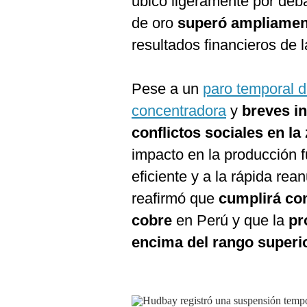
ubicó ligeramente por deba
De
Cookies
de oro
superó ampliamen
Preguntas
resultados financieros de 
Frecuentes
Pese a un
paro temporal d
concentradora
y
breves i
conflictos sociales en la
impacto en la producción f
eficiente y a la rápida re
reafirmó que
cumplirá co
cobre
en Perú y que la
pr
encima del rango superio