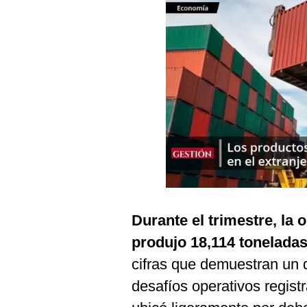
Podcast
Gestión TV
Videos
Fotogalerías
gestion.pe
¿quiénes
Somos?
Términos
Durante el trimestre, la
Y
Condiciones
produjo 18,114 tonelada
Política
cifras que demuestran un 
De
Privacidad
desafíos operativos regis
Politica