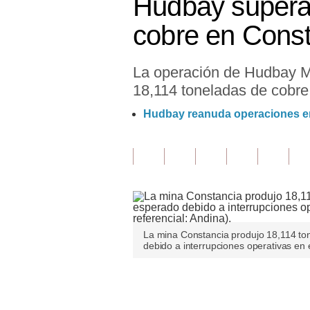
Hudbay supera
Finanzas Personales
cobre en Const
Inmobiliarias
La operación de Hudbay Mi
Plus G
18,114 toneladas de cobre 
Opinión
Hudbay reanuda operaciones en 
Editorial
Pregunta de hoy
Blogs
Tendencias
La mina Constancia produjo 18,114 ton
Lujo
debido a interrupciones operativas en e
Viajes
Únete a nuestro canal
Moda