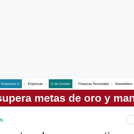
Empresas G
Empresas
G de Gestión
Finanzas Personales
Newsletters
S