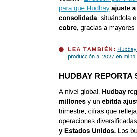
para que Hudbay
ajuste a
consolidada
, situándola 
cobre
, gracias a mayores 
LEA TAMBIÉN:
Hudbay 
producción al 2027 en mina
HUDBAY REPORTA S
A nivel global,
Hudbay
reg
millones
y un
ebitda aju
trimestre, cifras que refle
operaciones diversificadas
y Estados Unidos.
Los bu