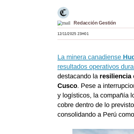
Estilos
Mundo
Redacción Gestión
EEUU
12/11/2025 23H01
México
España
La minera canadiense
Hud
resultados operativos dura
Internacional
destacando la
resilienci
Tecnología
Cusco
. Pese a interrupci
Club del Suscriptor
y logísticos, la compañía 
Mix
cobre dentro de lo previst
consolidando a Perú como 
G de Gestión
Notas Contratadas