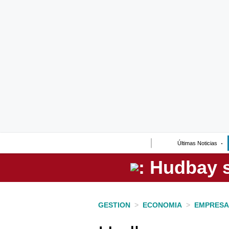
Lo último
Peru Quiosco
Portada
Empresas
Management & Empleo
Economía
Últimas Noticias
Mercados
Perú
Política
GESTION
>
ECONOMIA
>
EMPRESA
Tu Dinero