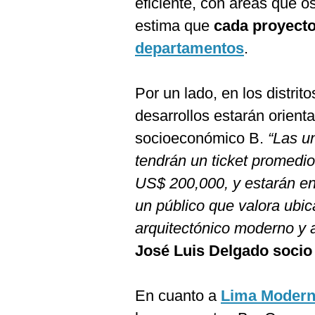
eficiente, con áreas que o
estima que
cada proyecto
departamentos
.
Por un lado, en los distrit
desarrollos estarán orien
socioeconómico B.
“Las u
tendrán un ticket promedio
US$ 200,000, y estarán en
un público que valora ubic
arquitectónico moderno y a
José Luis Delgado socio 
En cuanto a
Lima Moder