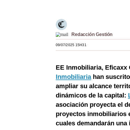
Únete a nuestro canal
Estilos
Mundo
EEUU
Redacción Gestión
México
09/07/2025 15H31
España
Internacional
EE Inmobiliaria, Eficaxx
Tecnología
Inmobiliaria
han suscrito
ampliar su alcance terri
Club del Suscriptor
dinámicos de la capital:
Mix
asociación proyecta el d
G de Gestión
proyectos inmobiliarios 
Notas Contratadas
cuales demandarán una i