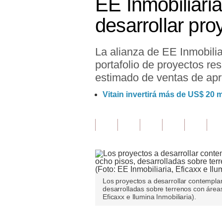
EE Inmobiliaria
Finanzas Personales
desarrollar pro
Inmobiliarias
La alianza de EE Inmobilia
Plus G
portafolio de proyectos re
Opinión
estimado de ventas de ap
Editorial
Vitain invertirá más de US$ 20 m
Pregunta de hoy
Blogs
Tendencias
Lujo
Los proyectos a desarrollar contemplan
desarrolladas sobre terrenos con áreas
Viajes
Eficaxx e Ilumina Inmobiliaria).
Moda