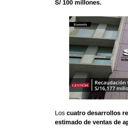
S/ 100 millones.
Podcast
Gestión TV
Videos
Fotogalerías
gestion.pe
¿quiénes
Somos?
Términos
Y
Condiciones
Política
De
Los
cuatro desarrollos r
Privacidad
estimado de ventas de a
Politica