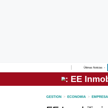
Lo último
Peru Quiosco
Portada
Empresas
Management & Empleo
Economía
Últimas Noticias
Mercados
Perú
Política
GESTION
>
ECONOMIA
>
EMPRESA
Tu Dinero