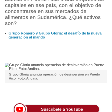
capitales en ese país, con el objetivo de
Tu Dinero
concentrarse en sus mercados de
alimentos en Sudamérica. ¿Qué activos
Finanzas Personales
son?
Inmobiliarias
Grupo Romero y Grupo Gloria: el desafío de la nueva
generación al mando
Plus G
Opinión
Editorial
Pregunta de hoy
Grupo Gloria anuncia operación de desinversión en Puerto
Rico. Foto: Andina.
Blogs
Tendencias
Únete a nuestro canal
Lujo
Suscríbete a YouTube
Viajes