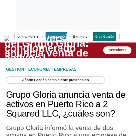
Últimas Noticias
Empresas G
Empresas
G de Gestión
Finanzas
Lo último
Peru Quiosco
SUSCRÍBETE
Portada
GESTION
>
ECONOMIA
>
EMPRESAS
Empresas
Añadir
Gestión
como fuente preferida en
Management & Empleo
Grupo Gloria anuncia venta de
Economía
activos en Puerto Rico a 2
Squared LLC, ¿cuáles son?
Mercados
Perú
Grupo Gloria informó la venta de dos
activos en Puerto Rico a una empresa de
Política