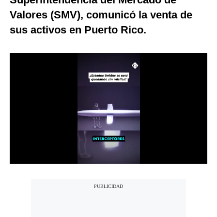
Notas Contratadas
Valores (SMV), comunicó la venta de
sus activos en Puerto Rico.
Podcast
Gestión TV
Videos
Fotogalerías
gestion.pe
¿quiénes
Somos?
Términos
Y
Condiciones
Política
De
Privacidad