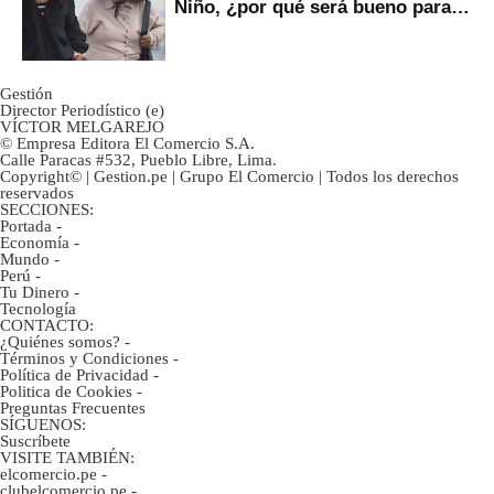
Niño, ¿por qué será bueno para
ahorristas?
Gestión
Director Periodístico (e)
VÍCTOR MELGAREJO
© Empresa Editora El Comercio S.A.
Calle Paracas #532, Pueblo Libre, Lima.
Copyright© | Gestion.pe | Grupo El Comercio | Todos los derechos
reservados
SECCIONES:
Portada
-
Economía
-
Mundo
-
Perú
-
Tu Dinero
-
Tecnología
CONTACTO:
¿Quiénes somos?
-
Términos y Condiciones
-
Política de Privacidad
-
Politica de Cookies
-
Preguntas Frecuentes
SÍGUENOS:
Suscríbete
VISITE TAMBIÉN:
elcomercio.pe
-
clubelcomercio.pe
-