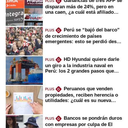
Ganancias de tres AFP se
PLUS
G
disparan más de 24%, pero en
una caen, ¿a cuál está afiliado
usted?
Perú se “bajó del barco”
PLUS
G
de crecimiento de países
emergentes: esto se perdió desde
2022
HD Hyundai quiere darle
PLUS
G
un giro a la industria naval en
Perú: los 2 grandes pasos que
daría
Peruanos que venden
PLUS
G
propiedades, reciben herencia o
utilidades: ¿cuál es su nueva
inversión clave?
Bancos se pondrán duros
PLUS
G
con empresas por culpa de El