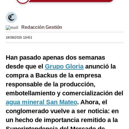
Moda
Estilos
Redacción Gestión
Mundo
18/08/2025 11H01
EEUU
México
Han pasado apenas dos semanas
desde que el
Grupo Gloria
anunció la
España
compra a Backus de la empresa
Internacional
responsable de la producción,
Tecnología
embotellamiento y comercialización del
Club del Suscriptor
agua mineral San Mateo
. Ahora, el
conglomerado vuelve a ser noticia: en
Mix
un hecho de importancia remitido a la
G de Gestión
Superintendencia del Mercado de