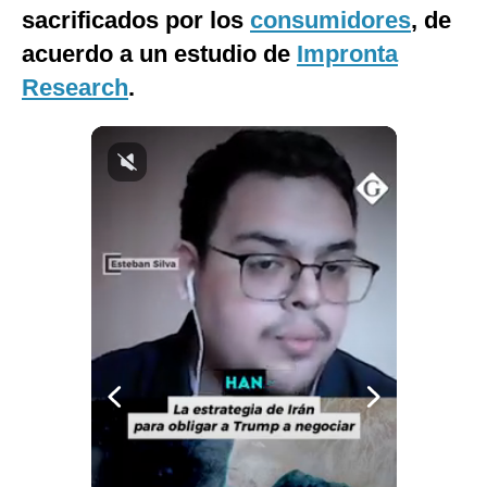
sacrificados por los
consumidores
, de
Notas Contratadas
acuerdo a un estudio de
Impronta
Podcast
Research
.
Gestión TV
Videos
Fotogalerías
gestion.pe
¿quiénes
Somos?
Términos
Y
Condiciones
Política
De
Privacidad