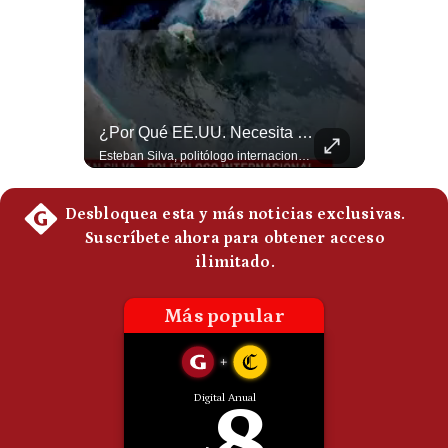
Politica
De
Cookies
Preguntas
Frecuentes
Abelardo De La Espriella Se Reúne Con Javier Milei En Cali | Gestión Mundo
¿Por Qué EE.UU. Necesita Desesperadamente Al Golfo? | Gestión Mundo
El presidente electo de Colombia, Abelardo de la Espriella, sostuvo una reunión bilateral en Cali con el mandatario argentino Javier Milei. El encuentro se dio pocas horas antes de la ceremonia de investidura presidencial para el periodo 2026-2030, marcando el inicio de una nueva alianza estratégica regional. #DeLaEspriella #JavierMilei #Colombia #Argentina #PoliticaLatina #Shorts 👉 Suscríbete y activa la campana para no perderte nuestro análisis diario. 🌎 Síguenos en nuestras redes sociales: 📌 Web oficial: https://gestion.pe/mundo/ 📌 LinkedIn: http://bit.ly/3HYIET0 📌 X (Twitter): http://bit.ly/4noZtX9 📌 TikTok: http://bit.ly/4evB6TO
Esteban Silva, politólogo internacional, explica que Estados Unidos necesita el apoyo territorial y marítimo de sus aliados del Golfo para operar cerca de Irán. Según su análisis, Teherán busca amenazar su estabilidad energética y económica para que estos gobiernos presionen a Washington y lo obliguen a negociar. #Iran #EEUU #Geopolitica #NoticiasInternacionales #Shorts 👉 Suscríbete y activa la campana para no perderte nuestro análisis diario. 🌎 Síguenos en nuestras redes sociales: 📌 Web oficial: https://gestion.pe/mundo/ 📌 LinkedIn: http://bit.ly/3HYIET0 📌 X (Twitter): http://bit.ly/4noZtX9 📌 TikTok: http://bit.ly/4evB6TO