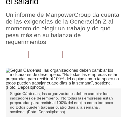
el salario
Tu Dinero
Un informe de ManpowerGroup da cuenta
de las exigencias de la Generación Z al
Finanzas Personales
momento de elegir un trabajo y de qué
Inmobiliarias
pesa más en su balanza de
requerimientos.
Plus G
Opinión
Editorial
Pregunta de hoy
Blogs
Según Cárdenas, las organizaciones deben cambiar los
indicadores de desempeño. "No todas las empresas están
Tendencias
preparadas para recibir al 100% del equipo como tampoco
no todos pueden trabajar cuatro días a la semana",
sostiene. (Foto: Depositphotos)
Lujo
Viajes