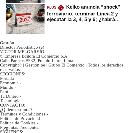
Keiko anuncia “shock”
PLUS
G
ferroviario: terminar Línea 2 y
ejecutar la 3, 4, 5 y 6; ¿habrá
avances?
Gestión
Director Periodístico (e)
VÍCTOR MELGAREJO
© Empresa Editora El Comercio S.A.
Calle Paracas #532, Pueblo Libre, Lima.
Copyright© | Gestion.pe | Grupo El Comercio | Todos los derechos
reservados
SECCIONES:
Portada
-
Economía
-
Mundo
-
Perú
-
Tu Dinero
-
Tecnología
CONTACTO:
¿Quiénes somos?
-
Términos y Condiciones
-
Política de Privacidad
-
Politica de Cookies
-
Preguntas Frecuentes
SÍGUENOS: