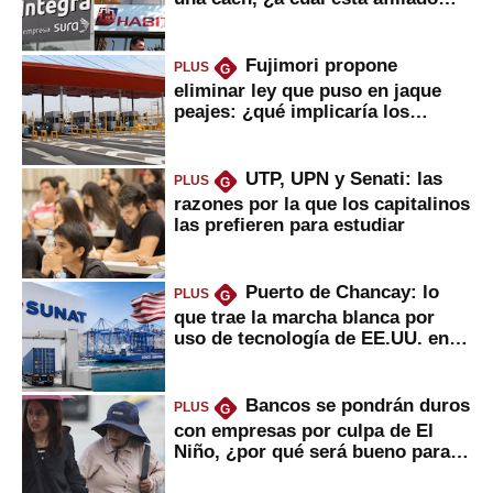
usted?
Fujimori propone
PLUS
G
eliminar ley que puso en jaque
peajes: ¿qué implicaría los
usuarios?
UTP, UPN y Senati: las
PLUS
G
razones por la que los capitalinos
las prefieren para estudiar
Puerto de Chancay: lo
PLUS
G
que trae la marcha blanca por
uso de tecnología de EE.UU. en
mercancías
Bancos se pondrán duros
PLUS
G
con empresas por culpa de El
Niño, ¿por qué será bueno para
ahorristas?