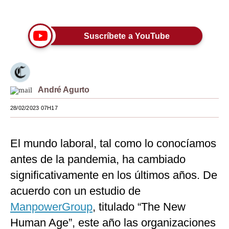
Únete a nuestro canal
Moda
Estilos
Suscríbete a YouTube
Mundo
EEUU
André Agurto
México
28/02/2023 07H17
España
Internacional
El mundo laboral, tal como lo conocíamos
antes de la pandemia, ha cambiado
Tecnología
significativamente en los últimos años. De
Club del Suscriptor
acuerdo con un estudio de
Mix
ManpowerGroup
, titulado “The New
G de Gestión
Human Age”, este año las organizaciones