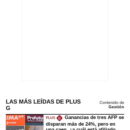
LAS MÁS LEÍDAS DE PLUS
Contenido de
G
Gestión
Ganancias de tres AFP se
PLUS
G
disparan más de 24%, pero en
una caen, ¿a cuál está afiliado