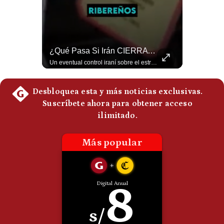
Politica
De
Cookies
Preguntas
NOTICIAS DE ÚLTIMA HORA: EE.UU. Se Queda Sin Misiles En Medio Oriente
¿Qué Pasa Si Irán CIERRA El Estrecho De Ormuz? | #radar24
Frecuentes
NOTICIAS DE ÚLTIMA HORA: 1️⃣ EE.UU.: Habría gastado casi el 80% de sus misiles más avanzados (THAAD), un factor clave en las decisiones de Donald Trump frente a Irán. 2️⃣ Argentina y Brasil: Tensión diplomática escala; Brasil solicita el regreso del embajador argentino tras fuertes declaraciones de Javier Milei. 3️⃣ México: Asesinan al influencer César Gastélum a balazos durante una transmisión en vivo en Culiacán, Sinaloa. 4️⃣ Alemania: Ataque con dron explosivo obliga a suspender el aeropuerto de Leipzig, punto logístico clave de la OTAN para enviar material a Ucrania. ¿Qué noticia te parece la más impactante del día? ¡Te leo en los comentarios! 👇 #EEUU #JavierMilei #CesarGastelum #Alemania #Noticias #UltimaHora #NoticiasDelDia 🚀 ¿Quieres entender el mundo sin ruido? Únete a nuestra comunidad y forma parte del cambio. #GestiónNewsroomLive #NoticiasGlobales #AnálisisGeopolítico #EconomíaMundial #IA #Geopolítica #LatinosEnUSA #NoticiasEnEspañol 👉 Suscríbete y activa la campana para no perderte nuestro análisis diario. 🌎 Síguenos en nuestras redes sociales: 📌 Web oficial: https://gestion.pe/mundo/ 📌 LinkedIn: http://bit.ly/3HYIET0 📌 X (Twitter): http://bit.ly/4noZtX9 📌 TikTok: http://bit.ly/4evB6TO
Un eventual control iraní sobre el estrecho de Ormuz cambiaría radicalmente el equilibrio de poder, así lo explicó el analista Roberto Heimovits. Además, explicó que países como Arabia Saudita, Qatar, Emiratos Árabes Unidos, Irak y Kuwait dependen de esa ruta para exportar petróleo, gas y fertilizantes. #Geopolitica #Irán #EstrechoDeOrmuz #Petroleo #NoticiasInternacionales #RobertoHeimovits #Shorts 👉 Suscríbete y activa la campana para no perderte nuestro análisis diario. 🌎 Síguenos en nuestras redes sociales: 📌 Web oficial: https://gestion.pe/mundo/ 📌 LinkedIn: http://bit.ly/3HYIET0 📌 X (Twitter): http://bit.ly/4noZtX9 📌 TikTok: http://bit.ly/4evB6TO