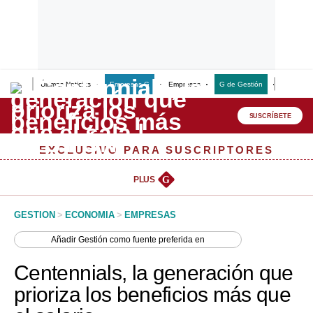
Últimas Noticias
Empresas G
Empresas
G de Gestión
Finanzas
Lo último
Peru Quiosco
SUSCRÍBETE
Portada
EXCLUSIVO PARA SUSCRIPTORES
Empresas
PLUS
G
Management & Empleo
GESTION
>
ECONOMIA
>
EMPRESAS
Economía
Añadir
Gestión
como fuente preferida en
Mercados
Centennials, la generación que
Perú
prioriza los beneficios más que
Política