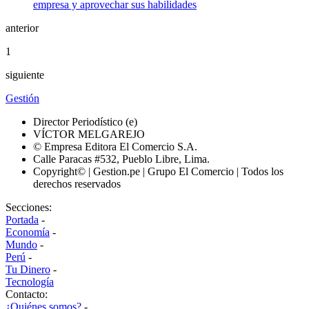
anterior
1
siguiente
Gestión
Director Periodístico (e)
VÍCTOR MELGAREJO
© Empresa Editora El Comercio S.A.
Calle Paracas #532, Pueblo Libre, Lima.
Copyright© | Gestion.pe | Grupo El Comercio | Todos los
derechos reservados
Secciones:
Portada
-
Economía
-
Mundo
-
Perú
-
Tu Dinero
-
Tecnología
Contacto:
¿Quiénes somos?
-