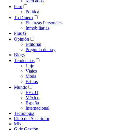
Mercados
Perú
Política
Tu Dinero
Finanzas Personales
Inmobiliarias
Plus G
Opinión
Editorial
Pregunta de hoy
Blogs
Tendencias
Lujo
Viajes
Moda
Estilos
Mundo
EEUU
México
España
Internacional
Tecnología
Club del Suscriptor
Mix
G de Gestión