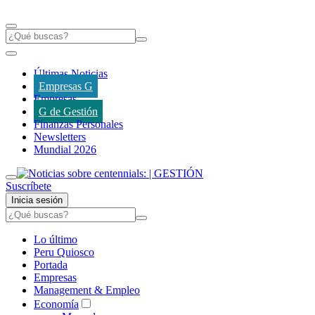
Últimas Noticias
Empresas G
Empresas
G de Gestión
Finanzas Personales
Newsletters
Mundial 2026
Suscríbete
Inicia sesión
Lo último
Peru Quiosco
Portada
Empresas
Management & Empleo
Economía